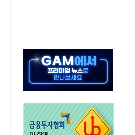
영하 30도 극저온 난방기술 개발한다
총리비서실
 모집…지역 크리에이터 확대
 이상무"…김회천 사장, 원전 현장점검
독 강화' 2개 법 대표 발의
 페널티 만든 건 이 정권…신생아 특례 대출까지 줄여"