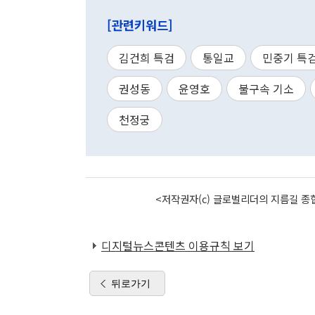
[관련키워드]
김건희 특검
통일교
민중기 특
권성동
윤영호
불구속 기소
천정궁
<저작권자(c) 글로벌리더의 지름길 종합
디지털뉴스콘텐츠 이용규칙 보기
뒤로가기