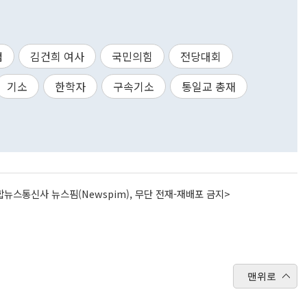
검
김건희 여사
국민의힘
전당대회
기소
한학자
구속기소
통일교 총재
뉴스통신사 뉴스핌(Newspim), 무단 전재-재배포 금지>
맨위로