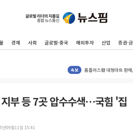
정재헌 CEO, SKT 장기고
최태원, 노소영에 9440
하나금융, 명동 소상공인에 
울
경제
사회
글로벌·중국
해외투자
산업
증권·
인천시 광복절 현수막 '태
병무청, 보충역 전면 손질…
홈플러스發 대형마트 판매,
윤준병·이해민 의원, '정부
속보
'호우·산사태 주의보' 울진 
여야, 황희 '버스 하우스' 
풀무원재단, '국제과학연극제
 지부 등 7곳 압수수색…국힘 '집
현대그린푸드 '텍사스로드하
與 "세제개편안 8월 말 당
경인고속도로서 차량 4대 연
25년09월11일 15:41
"AI가 먼저 알아채고 고친