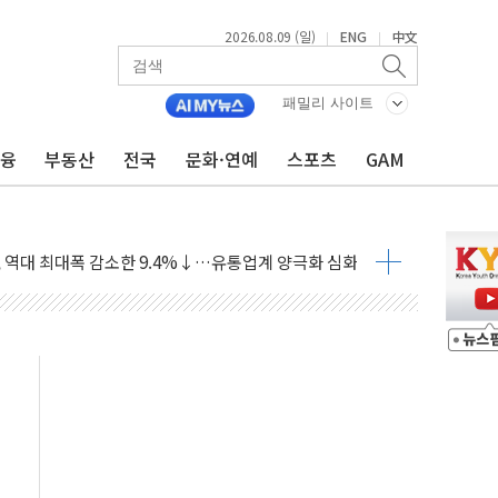
2026.08.09 (일)
ENG
中文
|
|
객 400명 맞이…"마음 잇는 시간 되길"
억 지급 확정되나…재상고 앞두고 막판 셈법
패밀리 사이트
'행복상자' 전달
금융
부동산
전국
문화·연예
스포츠
GAM
극기 거꾸로' 논란…이틀만에 철거
 예술·체육요원 최대 33% 감축
 역대 최대폭 감소한 9.4%↓…유통업계 양극화 심화
 특사'로 콜롬비아 대통령 취임식 참석
시간당 30mm 강한 비...호우 피해 없어
공방…野 "청년 우롱 기괴" vs 與 "송구한 해프닝"
 2026'서 어린이 과학연극 2편 수상
우스' 잠실점, 직장인 핫플레이스로 부상
정 조율 완료…초고가·비거주 1주택 등 여론 수렴"
쇄 추돌…7세 남아 등 4명 부상
다"…LG유플러스, AI 홈네트워크 구현 첫발