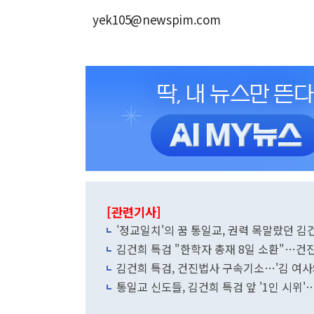
yek105@newspim.com
[관련기사]
'정교일치'의 꿈 통일교, 권력 목말랐던 
김건희 특검 "한학자 총재 8일 소환"…건
김건희 특검, 건진법사 구속기소…'김 여사와
통일교 신도들, 김건희 특검 앞 '1인 시위'