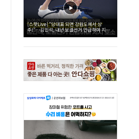
[스팟Live] “당대표 되면 강원도에서 상
주!”…김민석, 내년 보궐선거 언급하며 지지
호소 | 26.08.09 더불어민주당 당대표·최고위
원 후보 강원 합동연설회