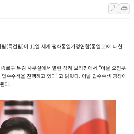
가
삼성전자, 美국립연구소와 
가
[인사] 국무조정실·국무
롯데백화점, 앰배서더 2기
한수원 "폭염 속 전력수급
박형수 의원 '선관위 견제·감
사팀(특검팀)이 11일 세계 평화통일가정연합(통일교)에 대한
장동혁, 李 대통령에 "결혼
울 종로구 특검 사무실에서 열린 정례 브리핑에서 "이날 오전부
여 압수수색을 진행하고 있다"고 밝혔다. 이날 압수수색 영장에
된다.