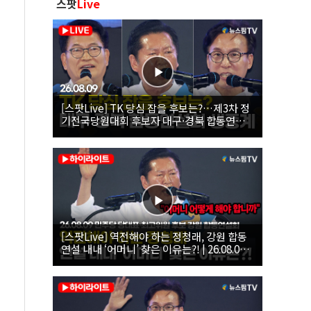
스팟
Live
[스팟Live] TK 당심 잡을 후보는?…제3차 정
기전국당원대회 후보자 대구·경북 합동연설
회 생중계 | 26.08.09
[스팟Live] 역전해야 하는 정청래, 강원 합동
연설 내내 ‘어머니’ 찾은 이유는?! | 26.08.09
더불어민주당 당대표·최고위원 후보 강원 합
동연설회