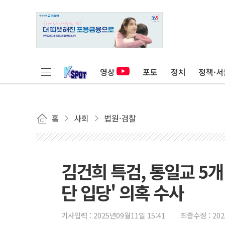
영상
포토
정치
정책·서
홈
사회
법원·검찰
김건희 특검, 통일교 5개
단 입당' 의혹 수사
기사입력 :
2025년09월11일 15:41
최종수정 :
20