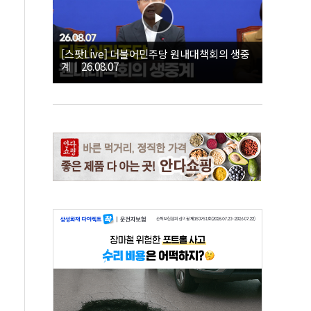
[스팟Live] 더불어민주당 원내대책회의 생중
계｜26.08.07