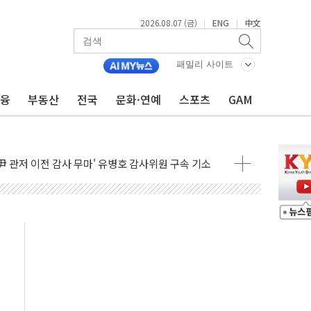
2026.08.07 (금)
ENG
中文
|
|
패밀리 사이트
금융
부동산
전국
문화·연예
스포츠
GAM
 무너져…대전서 50대 일용직 추락 사망
출 풀고 재개발·재건축 촉진하는 것이 부동산 정상화"
'尹 관저 이전 감사 무마' 유병호 감사위원 구속 기소
이버…내년 AI 팩토리 매출 본격화
원 환시 개입...4월 말 '56조원' 사상 최대
재단, 스타트업 지원 프로그램 성료
사기 혐의' 차가원 대표 구속 송치
 책임' 임성근 전 사단장 항소심도 징역 3년 선고
스텔 살인' 50대 남성 구속 송치
육박 7년 새 7배 늘었다...폭염 대책비는 8.6배 증가