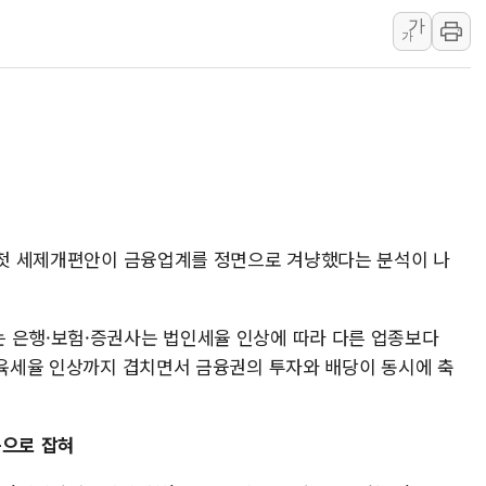
"취약계층에 더 가
가
가
美·日 환율공조에 
구리값 사상 최고치
에어프레미아, 호치민
티엠씨, 220억원 
[특징주] 2차전지
디티앤씨알오, 고려
中企 졸업해도 세제혜
의 첫 세제개편안이 금융업계를 정면으로 겨냥했다는 분석이 나
[특징주] 엘앤에프,
[글로벌 마켓 리포트
 은행·보험·증권사는 법인세율 인상에 따라 다른 업종보다
 교육세율 인상까지 겹치면서 금융권의 투자와 배당이 동시에 축
득으로 잡혀