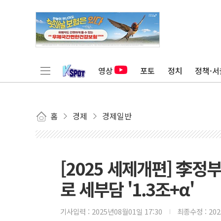
영상
포토
정치
정책·서
홈
경제
경제일반
[2025 세제개편] 李
로 세부담 '1.3조+α'
기사입력 :
2025년08월01일 17:30
최종수정 :
20