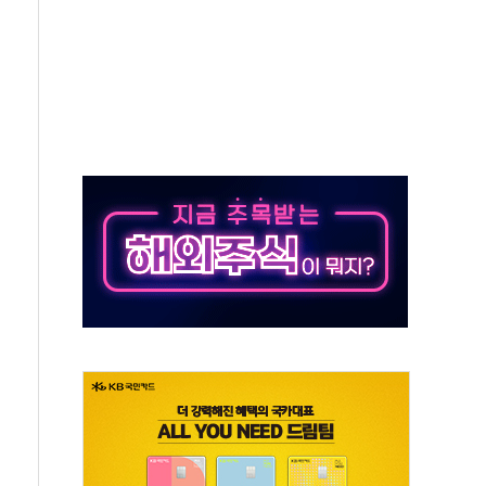
혹한 여름"…구윤철, 쪽방촌 폭염 대응상황 점검
유럽 패싱… '유로화 팔아 엔화 부양' 사후 통보만
…'닥터 코퍼'가 말하는 경기 신호가 달라졌다
 노선 재개...3년 2개월 만
규모 美 전력 케이블 수주
주 동반 강세…배터리3사 일제히 상승
대 구로병원과 AI 정밀의료 협력
택 3년 더...중기부, '피터팬 증후군' 완화 나선다
 흑자 전환·LFP 공급 본격화에 15%대 급등
 8월 7일]