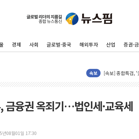
울
경제
사회
글로벌·중국
해외투자
산업
증권·
창호 교체하다 난간
장동혁 "규제와 대
[속보] 종합특검, 
속보
AI에 승부 건 네
日, 4~6월 105조
오렌지플래닛 창업
정부, 금융권 옥죄기…법인세·교육세
경찰, '300억대 
[속보] '해병 순직
경찰, '강북구 오피
25년08월01일 17:30
전국 그늘막 4만개 