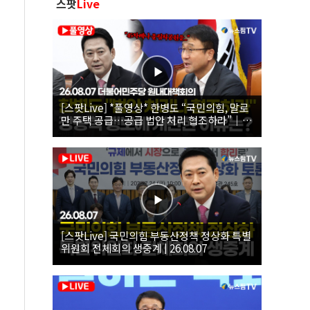
스팟
Live
[스팟Live] *풀영상* 한병도 “국민의힘, 말로
만 주택 공급…공급 법안 처리 협조하라”｜
26.08.07 더불어민주당 원내대책회의
[스팟Live] 국민의힘 부동산정책 정상화 특별
위원회 전체회의 생중계 | 26.08.07