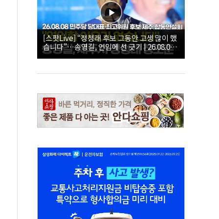
[스팟Live] “정청래 후보 그동안 고생 많이 했
습니다”…송영길, 연임에 선 긋기 | 26.08.08
더불어민주당 당대표·최고위원 후보 제주 합
동연설회