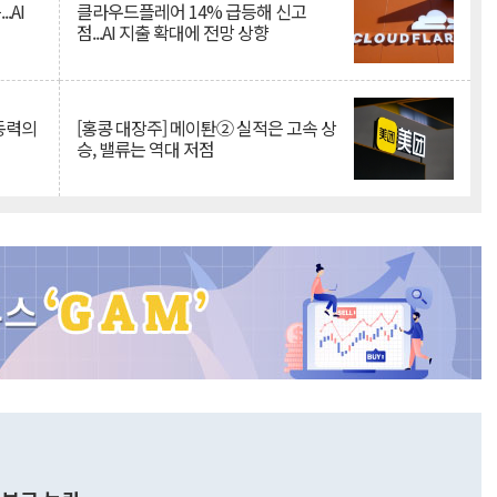
.AI
클라우드플레어 14% 급등해 신고
점...AI 지출 확대에 전망 상향
 동력의
[홍콩 대장주] 메이퇀② 실적은 고속 상
승, 밸류는 역대 저점