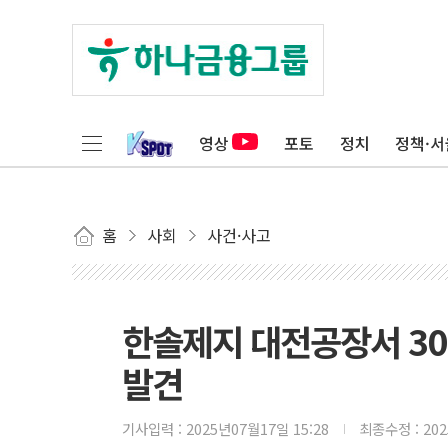
영상
포토
정치
정책·서
홈
사회
사건·사고
한솔제지 대전공장서 30
발견
기사입력 :
2025년07월17일 15:28
최종수정 :
20