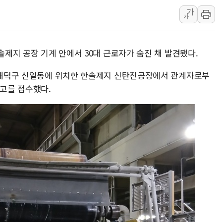
가
동해중부 전 해상 풍랑
가
연일 폭염에 온열질환 
中 전방위 아파트 부양
솔제지 공장 기계 안에서 30대 근로자가 숨진 채 발견됐다.
인제 용대리 계곡서 수
동해시, 11~14일 '
쯤 대덕구 신일동에 위치한 한솔제지 신탄진공장에서 관계자로부
강원 중·남부 동해안 
신고를 접수했다.
청양 밭에서 일하던 9
폭염에 車 운전면허 기
李대통령, 'ISA·주가