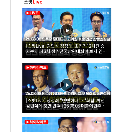
스팟
Live
[스팟Live] 김민석·정청래 ‘초접전’ 2차전 승
자는?...제3차 정기전국당원대회 후보자 인천
합동연설회 생중계 | 26.08.08
[스팟Live] 정청래 “뻔뻔하다”…‘화합’ 꺼낸
김민석에 정면 반격 | 26.08.08 더불어민주당
당대표·최고위원 후보 제주 합동연설회