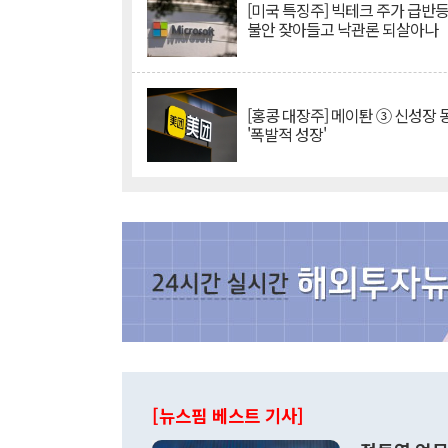
[미국 특징주] 빅테크 주가 급반등..
불안 잦아들고 낙관론 되살아나
[홍콩 대장주] 메이퇀 ③ 신성장
'폭발적 성장'
[뉴스핌 베스트 기사]