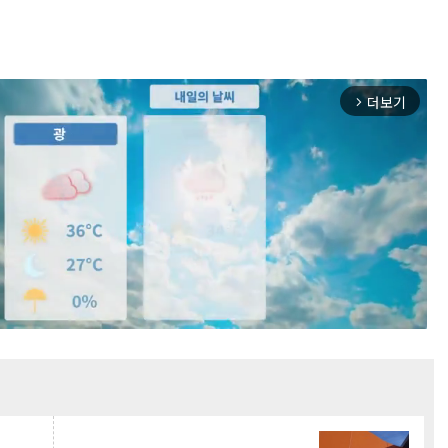
더보기
arrow_forward_ios
Mute