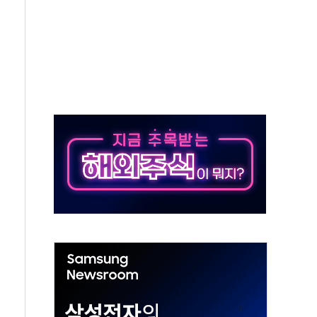
주의보…10일까지 최대 3.5m 높은 물결
사망 23명…정부, 비상대응기구 가동
, 수도 베이징도 부동산 규제 철폐
위 상승으로 피서객 7명 고립…전원 구조
별똥별 멍' 운영…페르세우스 유성우 관측
시간당 50mm 이상 폭우…호우경보 발효
0대 숨져…온열질환 여부 조사
능시험 오전 집중 편성…체감온도 38도 넘으면 중단
누르기 방지법' 전면 재검토 지시