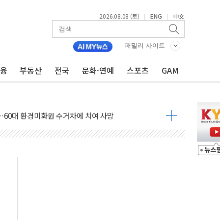
2026.08.08 (토)
ENG
中文
|
|
패밀리 사이트
금융
부동산
전국
문화·연예
스포츠
GAM
만지작…공습 한계·탄약 부족 현실화
 최대 50㎜ 폭우…강원 동해안 강한 비 어어져
…60대 환경미화원 수거차에 치여 사망
흉기 난동…60대 남성 2명 숨져
손해 보는 일 없게"…'결혼 페널티' 22개 과제 손본다
서 모터보트 전복…1명 사망·1명 실종
자 기림의 날 참석..."국제적 시민 연대로 목소리 내야"
질 중 실종 60대 나흘만에 숨진 채 발견
 흉기 살해 10대 아들 체포
 '뻔뻔' 받아친 정청래…제주 연설서 신경전 고조
재검토 지시…與 "적극 환영"·野 "졸속 국정"