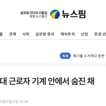
울
경제
사회
글로벌·중국
해외투자
산업
증권·
美, 이란전 출구전략 
강릉·동해·삼척 시간당
폐기물 수거하다 참변
서울 중랑구 주택가서 
속보
李대통령 "결혼 때문에 
여수 오동도 인근 해상
추미애, '위안부' 피해
대 근로자 기계 안에서 숨진 채
인천 선재도 갯벌서 해루
인천서 말다툼 중 어머니
'화합' 꺼낸 김민석에
25년07월17일 15:28
李대통령, ISA 개편 