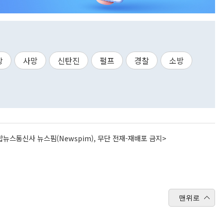
장
사망
신탄진
펄프
경찰
소방
뉴스통신사 뉴스핌(Newspim), 무단 전재-재배포 금지>
맨위로