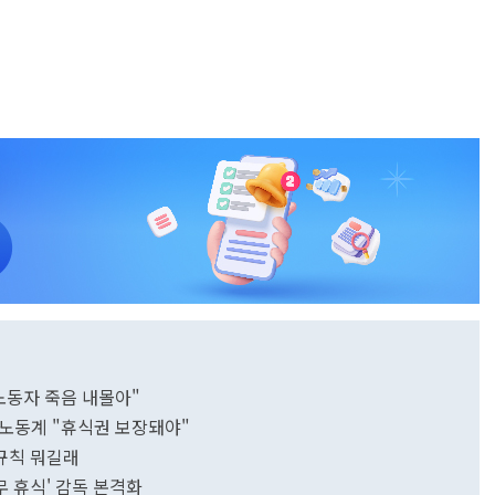
노동자 죽음 내몰아"
.노동계 "휴식권 보장돼야"
 규칙 뭐길래
무 휴식' 감독 본격화