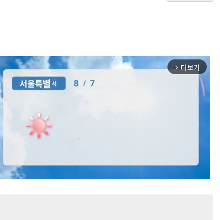
더보기
arrow_forward_ios
Mute