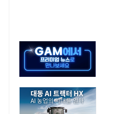
미사일 1발 발사… 올해 10번째·42일 만 도발
 새 안보 위기… 반군·마약카르텔이 습득해 전투 활용
어선 구조
무해한 표면 부식 물질"
분만에 진화...외국인 노동자 숨져
즌2