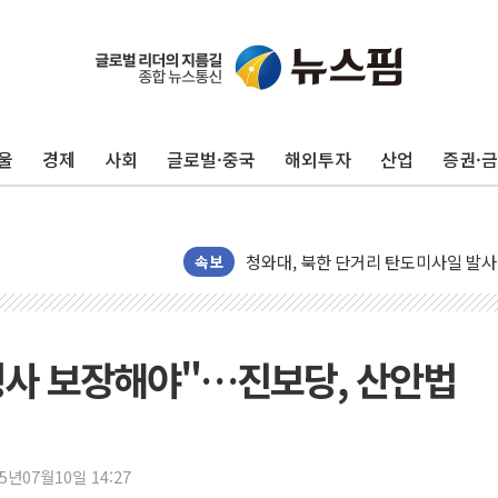
리투아니아 국방 "러, 우크라 드론으로
구광모, 내주 실리콘밸리서 젠슨 황 
뉴욕증시 개장 전 특징주...모더나
울
경제
사회
글로벌·중국
해외투자
산업
증권·
김정관 장관 "영업이익 N% 성과급
뉴욕증시 프리뷰, 미 주가선물 AI주
청와대, 북한 단거리 탄도미사일 발사
금값 7주 만에 최고…美 고용 둔화·
속보
[인도증시] 중동 긴장 완화에 실적 호
러, 1인칭시점 드론으로 우크라 민간
[베트남 증시] 지수 하락 속 'DGC
 행사 보장해야"…진보당, 산안법
'월가의 황제' 다이먼 "금융시장 레
양주 섬유염색공장서 화재 1명 중상…
김정관 산업부 장관 "주 52시간 손봐
25년07월10일 14:27
해군 1함대 창설 80주년…지역과 함께