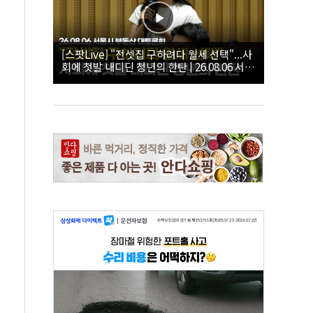
[스팟Live] "전셋집 구하려다 월세 선택"...사
회에 첫발 내디딘 청년의 한탄 | 26.08.06 서울
시 부동산 대토론회