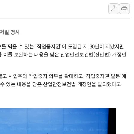
가
[3보] 북, 원산서 동해로 단거리 탄도
가
우크라 드론 전술, 중남미 콜롬비아에
동해해경, 독도 해상서 부유물 감긴 
사처벌 명시
주한미군 "오산기지 누출, 백린 아닌 
구미 폐염산처리업체서 불 2시간30여
고를 막을 수 있는 '작업중지권'이 도입된 지 30년이 지났지만
해군과 함께하는 '불금전파, 송정' 시
라 이를 보완하는 내용을 담은 산업안전보건법(산안법) 개정안
열고 사업주의 작업중지 의무를 확대하고 '작업중지권 발동'에
 수 있는 내용을 담은 산업안전보건법 개정안을 발의했다고