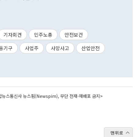
기자회견
민주노총
안전보건
동기구
사업주
사망사고
산업안전
뉴스통신사 뉴스핌(Newspim), 무단 전재-재배포 금지>
맨위로