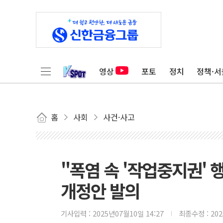
영상
포토
정치
정책·서
홈
사회
사건·사고
"폭염 속 '작업중지권'
개정안 발의
기사입력 :
2025년07월10일 14:27
최종수정 :
20