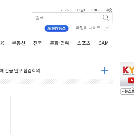
2026.08.07 (금)
ENG
中文
|
|
 나토 회원국 공격 검토… 거짓 깃발 작전"
재회…로봇·AI 데이터센터·모빌리티 구체화
패밀리 사이트
·아이온큐·도어대시↑ VS 샌디스크·피그마·앱러빈↓
금융
부동산
전국
문화·연예
스포츠
GAM
 반대…상법·자본시장법 개정 논의"
 차익실현 속 혼조세...웨스턴디지털·샌디스크↓
에 긴급 안보 점검회의
호르무즈 재개방 기대에 강세
조까지, 상승...호실적 보고 기업 상승세 뚜렷
인 '사파리' 공격… 시민들 공포감 극대화 전략
' 임시 주총 기대감에 홀로 상한가…마진 잔액은 사상 최고
버리지 위험수위…숨은 차입이 더 큰 변수"
대응 1단계 진압 중
야, 경쟁상대 中과 비교해야"
하는 '선봉'의 대민 봉사