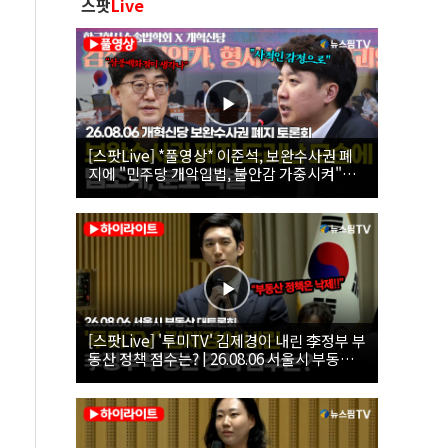
스팟
Live
[스팟Live] *풀영상* 이준석, 보완수사권 폐
지에 "민주당 개악입법, 불안감 가중시켜"｜
26.08.06 개혁신당 보완수사권 폐지 토론회
[스팟Live] '투미TV' 김제경이 내린 李정부 부
동산 정책 점수는? | 26.08.06 서울시 부동산
대토론회