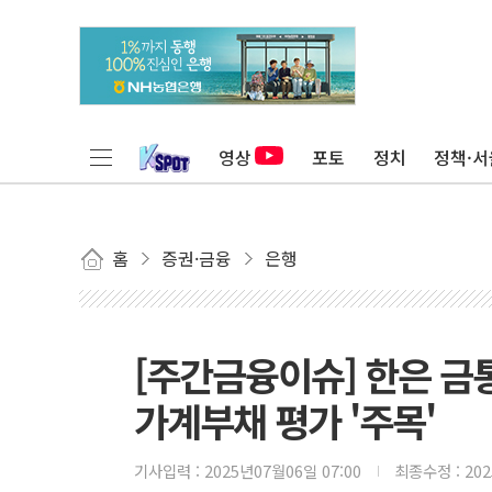
영상
포토
정치
정책·서
홈
증권·금융
은행
[주간금융이슈] 한은 금
가계부채 평가 '주목'
기사입력 :
2025년07월06일 07:00
최종수정 :
20