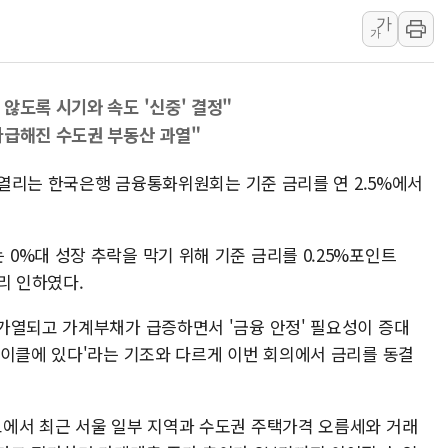
가
해군 1함대 창설 80주년…지역과 함께
가
[3보] 북, 원산서 동해로 단거리 탄도
우크라 드론 전술, 중남미 콜롬비아에
않도록 시기와 속도 '신중' 결정"
동해해경, 독도 해상서 부유물 감긴 
다급해진 수도권 부동산 과열"
주한미군 "오산기지 누출, 백린 아닌 
구미 폐염산처리업체서 불 2시간30여
일 열리는 한국은행 금융통화위원회는 기준 금리를 연 2.5%에서
0%대 성장 추락을 막기 위해 기준 금리를 0.25%포인트
금리 인하였다.
가열되고 가계부채가 급증하면서 '금융 안정' 필요성이 증대
사이클에 있다'라는 기조와 다르게 이번 회의에서 금리를 동결
에서 최근 서울 일부 지역과 수도권 주택가격 오름세와 거래