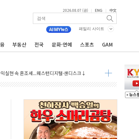
2026.08.07 (금)
ENG
中文
|
|
 상승… "2분기 기업 순이익 21% 증가" 전망
 나토 회원국 공격 검토… 거짓 깃발 작전"
패밀리 사이트
재회…로봇·AI 데이터센터·모빌리티 구체화
금융
부동산
전국
문화·연예
스포츠
GAM
·아이온큐·도어대시↑ VS 샌디스크·피그마·앱러빈↓
 반대…상법·자본시장법 개정 논의"
 차익실현 속 혼조세...웨스턴디지털·샌디스크↓
에 긴급 안보 점검회의
호르무즈 재개방 기대에 강세
조까지, 상승...호실적 보고 기업 상승세 뚜렷
인 '사파리' 공격… 시민들 공포감 극대화 전략
' 임시 주총 기대감에 홀로 상한가…마진 잔액은 사상 최고
버리지 위험수위…숨은 차입이 더 큰 변수"
대응 1단계 진압 중
야, 경쟁상대 中과 비교해야"