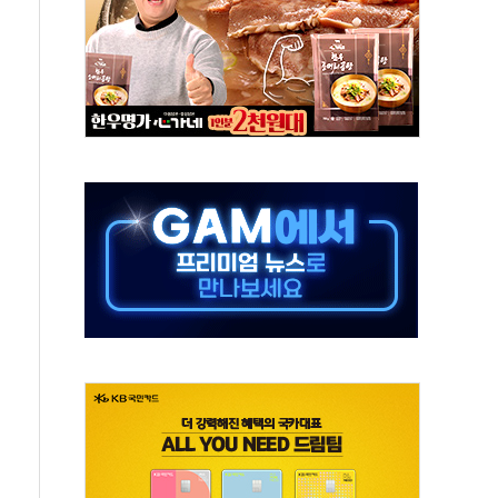
하는 '선봉'의 대민 봉사
미사일 1발 발사… 올해 10번째·42일 만 도발
 새 안보 위기… 반군·마약카르텔이 습득해 전투 활용
어선 구조
무해한 표면 부식 물질"
분만에 진화...외국인 노동자 숨져