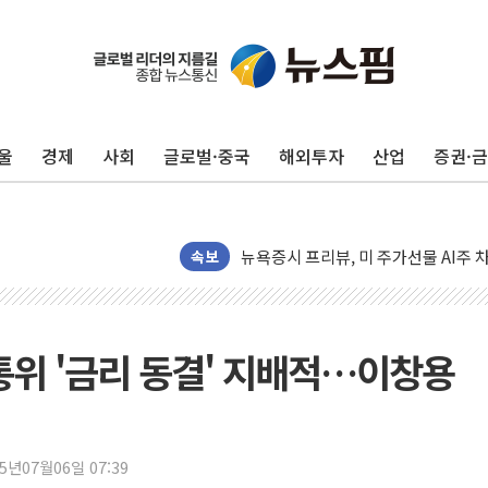
유럽증시, 견조한 실적 소화하며 대부분
리투아니아 국방 "러, 우크라 드론으로
구광모, 내주 실리콘밸리서 젠슨 황 
울
경제
사회
글로벌·중국
해외투자
산업
증권·
뉴욕증시 개장 전 특징주...모더나
김정관 장관 "영업이익 N% 성과급
뉴욕증시 프리뷰, 미 주가선물 AI주
청와대, 북한 단거리 탄도미사일 발사
속보
금값 7주 만에 최고…美 고용 둔화·
[인도증시] 중동 긴장 완화에 실적 호
러, 1인칭시점 드론으로 우크라 민간
통위 '금리 동결' 지배적…이창용
[베트남 증시] 지수 하락 속 'DGC
'월가의 황제' 다이먼 "금융시장 레
양주 섬유염색공장서 화재 1명 중상…
25년07월06일 07:39
김정관 산업부 장관 "주 52시간 손봐