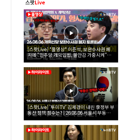
스팟
Live
[스팟Live] *풀영상* 이준석, 보완수사권 폐
지에 "민주당 개악입법, 불안감 가중시켜"｜
26.08.06 개혁신당 보완수사권 폐지 토론회
[스팟Live] '투미TV' 김제경이 내린 李정부 부
동산 정책 점수는? | 26.08.06 서울시 부동산
대토론회