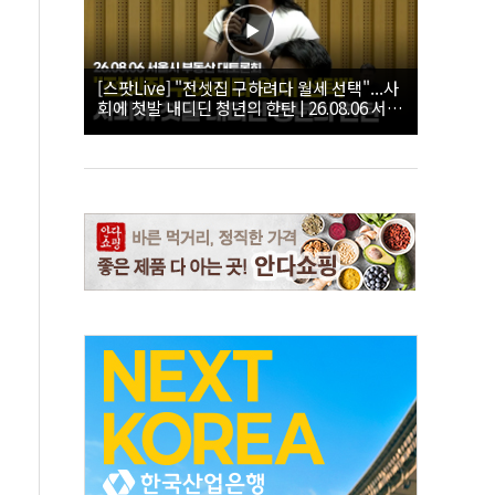
[스팟Live] "전셋집 구하려다 월세 선택"...사
회에 첫발 내디딘 청년의 한탄 | 26.08.06 서울
시 부동산 대토론회