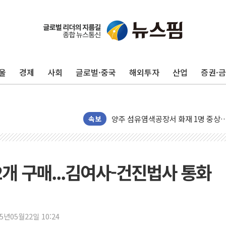
청와대, 北 단거리 탄도미사일 발사에
금값 7주 만에 최고…美 고용 둔화·
[인도증시] 중동 긴장 완화에 실적 호
러, 1인칭시점 드론으로 우크라 민간
울
경제
사회
글로벌·중국
해외투자
산업
증권·
[베트남 증시] 지수 하락 속 'DGC
'월가의 황제' 다이먼 "금융시장 레
양주 섬유염색공장서 화재 1명 중상…
김정관 산업부 장관 "주 52시간 손봐
속보
해군 1함대 창설 80주년…지역과 함께
[3보] 북, 원산서 동해로 단거리 탄도
우크라 드론 전술, 중남미 콜롬비아에
2개 구매...김여사-건진법사 통화
동해해경, 독도 해상서 부유물 감긴 
주한미군 "오산기지 누출, 백린 아닌 
구미 폐염산처리업체서 불 2시간30여
25년05월22일 10:24
해군과 함께하는 '불금전파, 송정' 시