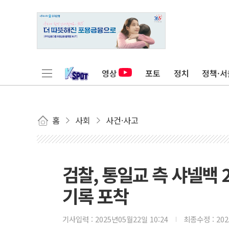
영상
포토
정치
정책·서
홈
사회
사건·사고
검찰, 통일교 측 샤넬백 
기록 포착
기사입력 :
2025년05월22일 10:24
최종수정 :
20