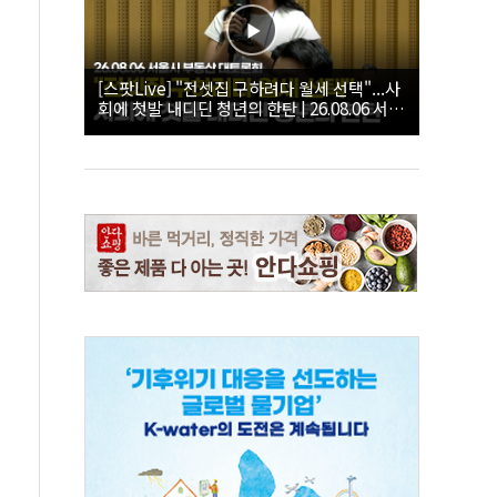
[스팟Live] "전셋집 구하려다 월세 선택"...사
회에 첫발 내디딘 청년의 한탄 | 26.08.06 서울
시 부동산 대토론회