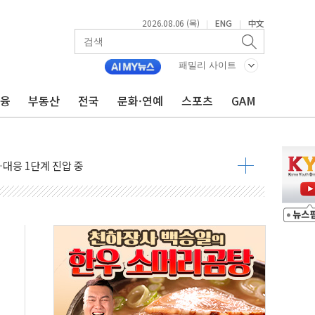
 긴급회의 개최
2026.08.06 (목)
ENG
中文
|
|
호르무즈 재개방 기대에 강세
조까지, 상승...호실적 보고 기업 상승세 뚜렷
패밀리 사이트
인 '사파리' 공격… 시민들 공포감 극대화 전략
금융
부동산
전국
문화·연예
스포츠
GAM
' 임시 주총 기대감에 홀로 상한가…마진 잔액은 사상 최고
버리지 위험수위…숨은 차입이 더 큰 변수"
대응 1단계 진압 중
야, 경쟁상대 中과 비교해야"
하는 '선봉'의 대민 봉사
미사일 1발 발사… 올해 10번째·42일 만 도발
 새 안보 위기… 반군·마약카르텔이 습득해 전투 활용
어선 구조
무해한 표면 부식 물질"
분만에 진화...외국인 노동자 숨져
즌2