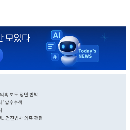
…의혹 보도 정면 반박
저' 압수수색
사
색...건진법사 의혹 관련