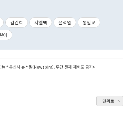
김건희
샤넬백
윤석열
통일교
걸이
뉴스통신사 뉴스핌(Newspim), 무단 전재-재배포 금지>
맨위로