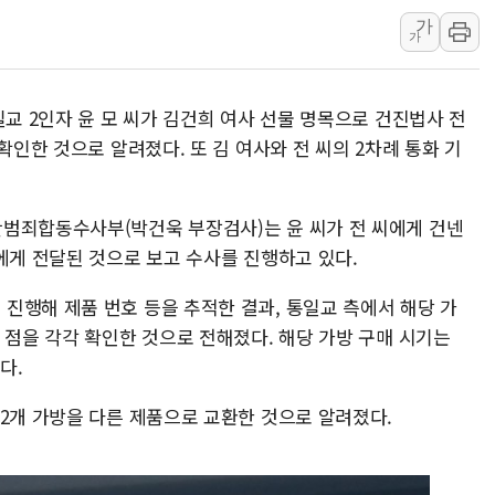
가
강원도 폭염특보 11일째…온열질환·가
가
[코인 시황] 비트코인, ETF 자금 
[르포] 39도 폭염 속 잠실 개표소 시위
일교 2인자 윤 모 씨가 김건희 여사 선물 명목으로 건진법사 전
강원·전라권 폭염중대경보 확대…온열질
확인한 것으로 알려졌다. 또 김 여사와 전 씨의 2차례 통화 기
범죄합동수사부(박건욱 부장검사)는 윤 씨가 전 씨에게 건넨
에게 전달된 것으로 보고 수사를 진행하고 있다.
진행해 제품 번호 등을 추적한 결과, 통일교 측에서 해당 가
 점을 각각 확인한 것으로 전해졌다. 해당 가방 구매 시기는
다.
 2개 가방을 다른 제품으로 교환한 것으로 알려졌다.