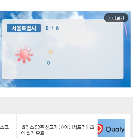
더보기
arrow_forward_ios
Mute
리스크
퀄리스 52주 신고가 ① 어닝서프라이즈
에 월가 환호