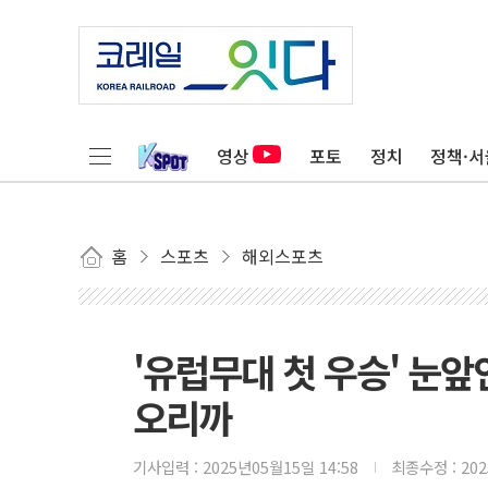
영상
포토
정치
정책·서
홈
스포츠
해외스포츠
'유럽무대 첫 우승' 눈앞
오리까
기사입력 :
2025년05월15일 14:58
최종수정 :
20