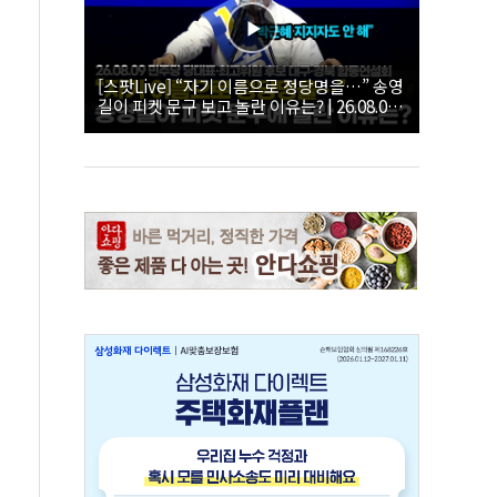
[스팟Live] “자기 이름으로 정당명을…” 송영
길이 피켓 문구 보고 놀란 이유는? | 26.08.09
더불어민주당 당대표·최고위원 후보 대구·경
북 합동연설회