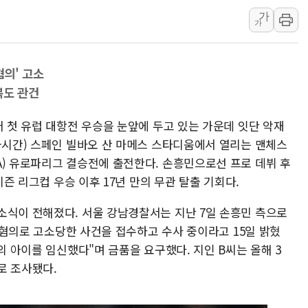
가
윤준병·이해민 의원, '정부
가
'호우·산사태 주의보' 울진 
여야, 황희 '버스 하우스' 공
혐의' 고소
풀무원재단, '국제과학연극제
복도 관건
현대그린푸드 '텍사스로드하
與 "세제개편안 8월 말 당
어 첫 유럽 대항전 우승을 눈앞에 두고 있는 가운데 잇단 악재
한국시간) 스페인 빌바오 산 마메스 스타디움에서 열리는 맨체스
A) 유로파리그 결승전에 출전한다. 손흥민으로선 프로 데뷔 후
시즌 리그컵 우승 이후 17년 만의 무관 탈출 기회다.
소식이 전해졌다. 서울 강남경찰서는 지난 7일 손흥민 측으로
갈 혐의로 고소당한 사건을 접수하고 수사 중이라고 15일 밝혔
의 아이를 임신했다"며 금품을 요구했다. 지인 B씨는 올해 3
로 조사됐다.