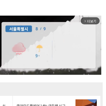
더보기
arrow_forward_ios
Mute
.AI
클라우드플레어 14% 급등해 신고