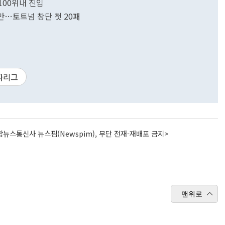
 100위내 진입
지만…토트넘 창단 첫 20패
파리그
뉴스통신사 뉴스핌(Newspim), 무단 전재-재배포 금지>
맨위로