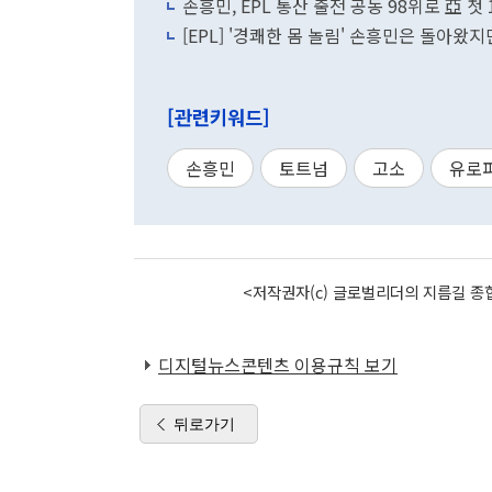
손흥민, EPL 통산 출전 공동 98위로 亞 첫
[EPL] '경쾌한 몸 놀림' 손흥민은 돌아왔
[관련키워드]
손흥민
토트넘
고소
유로
<저작권자(c) 글로벌리더의 지름길 종합
디지털뉴스콘텐츠 이용규칙 보기
뒤로가기