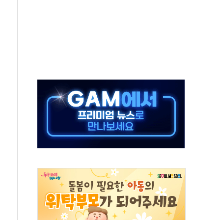
 특사'로 콜롬비아 대통령 취임식 참석
시간당 30mm 강한 비...호우 피해 없어
방…野 "청년 우롱 기괴" vs 與 "송구한 해프닝"
 2026'서 어린이 과학연극 2편 수상
우스' 잠실점, 직장인 핫플레이스로 부상
정 조율 완료…초고가·비거주 1주택 등 여론 수렴"