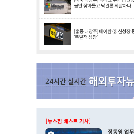
불안 잦아들고 낙관론 되살아나
[홍콩 대장주] 메이퇀 ③ 신성장
'폭발적 성장'
[뉴스핌 베스트 기사]
정동영 업무