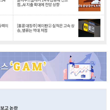
점...AI 지출 확대에 전망 상향
 동력의
[홍콩 대장주] 메이퇀② 실적은 고속 상
승, 밸류는 역대 저점
보고 논란