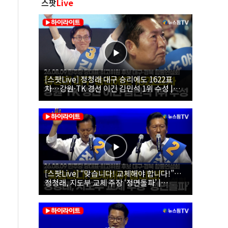
스팟
Live
[스팟Live] 정청래 대구 승리에도 1622표
차…강원·TK 경선 이긴 김민석 1위 수성 |
26.08.09 더불어민주당 당대표·최고위원 후
보 대구·경북 합동연설회
[스팟Live] “맞습니다! 교체해야 합니다!”…
정청래, 지도부 교체 주장 ‘정면돌파’ |
26.08.09 더불어민주당 당대표·최고위원 후
보 대구·경북 합동연설회