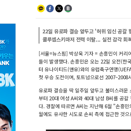
22일 유로파 결승 앞두고 '허위 임신 공갈 
쿨루셉스키마저 전력 이탈... 실전 감각 회
[서울=뉴스핌] 박상욱 기자 = 손흥민이 커리
들이 발생했다. 손흥민은 오는 22일 오전(
터 유나이티드(맨유)와의 유럽축구연맹(UEF
첫 우승 도전이며, 토트넘으로선 2007~2008
유로파 결승을 딱 일주일 앞두고 불미스러운 
부터 20대 여성 A씨와 40대 남성 B씨를 공
다. 경찰에 따르면 A씨는 지난해 6월 "손흥민
월에도 유사한 시도로 손씨 측에 접근한 것으