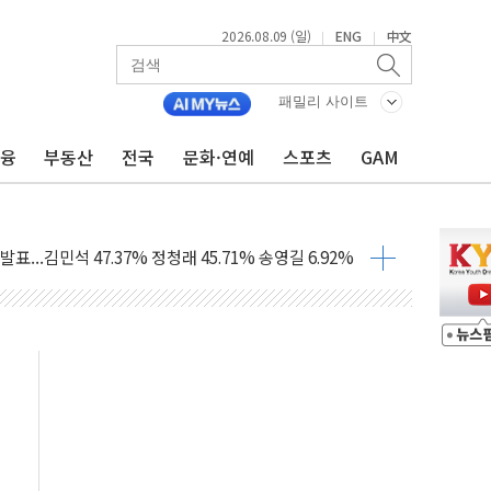
2026.08.09 (일)
ENG
中文
|
|
1.48%p' 차 선두 유지...金 46.01% vs 鄭 44.53%
기 당선...합산득표율 68.63%
패밀리 사이트
해 10대 구속…범행 후 반려견도 죽여
금융
부동산
전국
문화·연예
스포츠
GAM
 정청래에 승리…金 48.54% vs 鄭 44.40%
경선 결과...김민석 48.54% 정청래 44.40%
발표...김민석 47.37% 정청래 45.71% 송영길 6.92%
발표...정청래 47.82% 김민석 46.35% 송영길 5.83%
발표...김민석 50.30% 정청래 41.94% 송영길 7.76%
객 400명 맞이…"마음 잇는 시간 되길"
 지급 확정되나…재상고 앞두고 막판 셈법
'행복상자' 전달
극기 거꾸로' 논란…이틀만에 철거
 예술·체육요원 최대 33% 감축
 역대 최대폭 감소한 9.4%↓…유통업계 양극화 심화