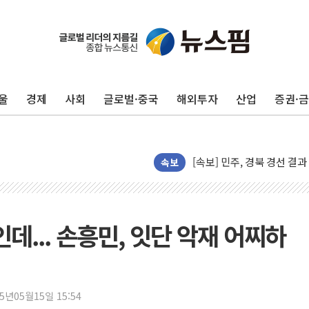
[종합] 김민석, 정청래에 누적 '
민주당 경북도당위원장에 오중
인천서 말다툼 중 어머니 살
울
경제
사회
글로벌·중국
해외투자
산업
증권·
김민석, 강원·대구·경북 경선서
[속보] 민주, 강원·대구·경북 
[속보] 민주, 경북 경선 결과 
[속보] 민주, 대구 경선 결과 
속보
[속보] 민주, 강원 경선 결과 
정재헌 CEO, SKT 장기고
최태원, 노소영에 9440억
인데... 손흥민, 잇단 악재 어찌하
하나금융, 명동 소상공인에 
인천시 광복절 현수막 '태
병무청, 보충역 전면 손질…
25년05월15일 15:54
홈플러스發 대형마트 판매,