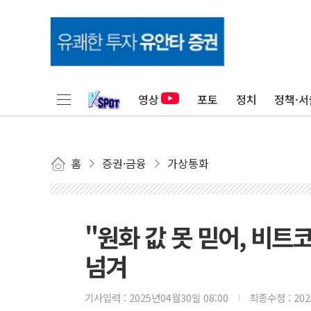
영상
포토
정치
정책·서
홈
증권·금융
가상통화
"원화 값 못 믿어, 비트코
넘겨
기사입력 :
2025년04월30일 08:00
최종수정 :
20