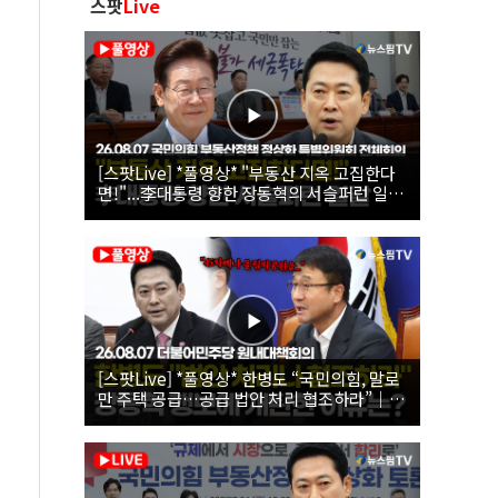
스팟
Live
[스팟Live] *풀영상* "부동산 지옥 고집한다
면!"...李대통령 향한 장동혁의 서슬퍼런 일갈
| 26.08.07 국민의힘 부동산정책 정상화 특별
위원회 전체회의
[스팟Live] *풀영상* 한병도 “국민의힘, 말로
만 주택 공급…공급 법안 처리 협조하라”｜
26.08.07 더불어민주당 원내대책회의