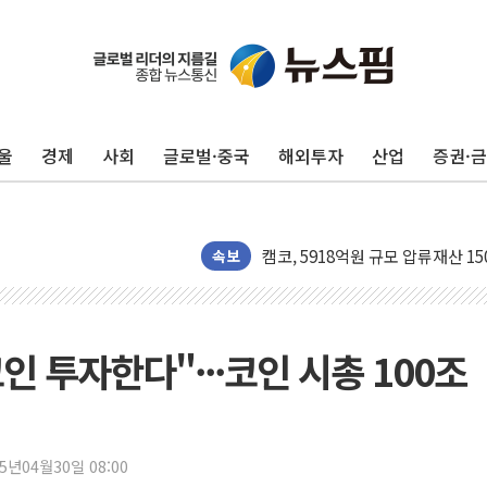
울
경제
사회
글로벌·중국
해외투자
산업
증권·
수박으로 여름 나는 하마
전남광주 구례 산불 32분 만에 주
캠코, 5918억원 규모 압류재산 15
[시승기] 공간·승차감 잡은 볼보 E
속보
가오픈한 홈플러스
돌아온 홈플러스
[종합] 청도 흥선리 야산 산불 1
인 투자한다"···코인 시총 100조
한미 법카 제보자 "신동국과 무관
라인게임즈, '콰이어트' 테스트 참
에어로케이항공, 청주-중국 청두 노
25년04월30일 08:00
네이버, AI 브리핑 도입 후 블로그