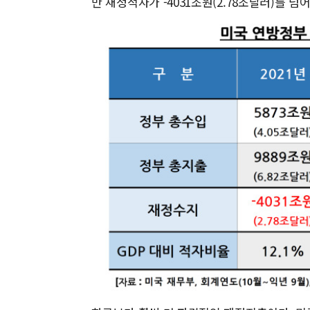
만 재정적자가 -4031조원(2.78조달러)를 넘