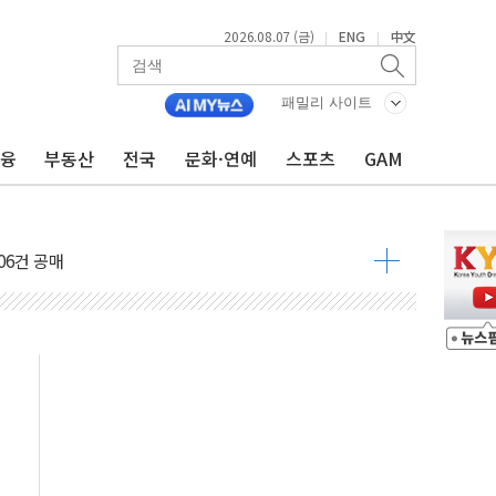
2026.08.07 (금)
ENG
中文
|
|
패밀리 사이트
금융
부동산
전국
문화·연예
스포츠
GAM
불 진화...인명피해 없어
06건 공매
X90…'올 터치'는 호불호
시간36분만에 주불진화....인명피해 없어
…자료는 전·현직 직원으로부터 확보"
가자 3만 명 돌파
선 운항허가 취득...중국 노선 다변화
 창작자 지원 규모 2배 확대