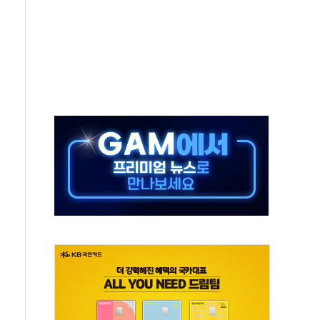
...휴대폰 결제 최대 6000원 할인
고 제휴 전자책 요금제 출시
 호출 서비스
..지역축제 '불금전파, 송정'과 상생
비 본격화…'AI 데이터 기반 메디테크 혁신허브' 구상
로 출입 통제
추돌…1명 심정지·5명 부상
..진화헬기 3대 투입
 항소심도 징역 3년