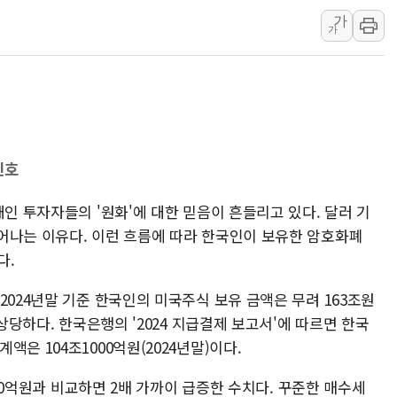
가
SKT, '8월 월간 럭키 페스타' 실시
가
LG헬로비전 '헬로모바일', 교보문
KTis, 02-114로 카카오 T 택시
해군1함대 '창설 80주년' 기념식.
원주시, 첨단의료복합단지 지정 준
삼척시, 무건리 이끼폭포 생태탐방
신호
전남광주 화정역 인근 도로 4중 
청도 문수리 야산서 산불 진화 중.
개인 투자자들의 '원화'에 대한 믿음이 흔들리고 있다. 달러 기
어나는 이유다. 이런 흐름에 따라 한국인이 보유한 암호화폐
'해병 순직 책임' 임성근 전 사단장
다.
2024년말 기준 한국인의 미국주식 보유 금액은 무려 163조원
 상당하다. 한국은행의 '2024 지급결제 보고서'에 따르면 한국
은 104조1000억원(2024년말)이다.
3000억원과 비교하면 2배 가까이 급증한 수치다. 꾸준한 매수세