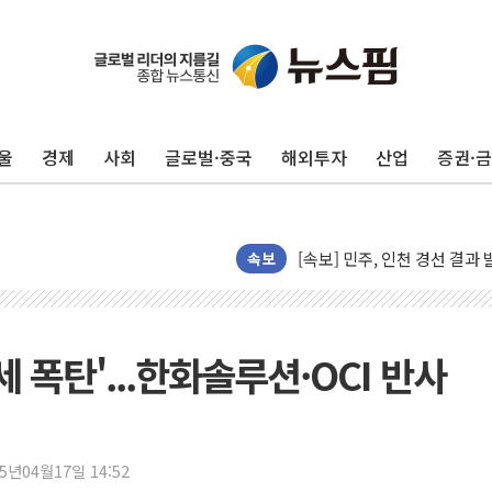
울진·영덕 '호우특보'-포항 '
[종합] 김민석, 정청래에 '0.86
인천 합동연설회 나선 송영길
울
경제
사회
글로벌·중국
해외투자
산업
증권·
김민석, 2주차 제주·인천 경선서
인사하는 김민석 당대표 후보
[속보] 민주, 제주·인천 경선 결
[속보] 민주, 인천 경선 결과 발
속보
[속보] 민주, 제주 경선 결과 발
이번주 국내 주요 금융일정(8.1
美, 이란전 출구전략 만지작
 폭탄'...한화솔루션·OCI 반사
강릉·동해·삼척 시간당 최대 
폐기물 수거하다 참변…60대
서울 중랑구 주택가서 흉기 난
25년04월17일 14:52
李대통령 "결혼 때문에 손해 