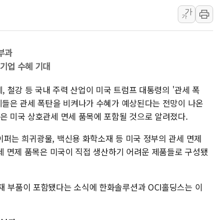
가
여수 오동도 인근 해상서 모
가
추미애, '위안부' 피해자 기림
인천 선재도 갯벌서 해루질 중
 부과
인천서 말다툼 중 어머니 흉기
 기업 수혜 기대
'화합' 꺼낸 김민석에 '뻔뻔
李대통령, ISA 개편 재검토 
, 철강 등 국내 주력 산업이 미국 트럼프 대통령의 '관세 폭
업체들은 관세 폭탄을 비켜나가 수혜가 예상된다는 전망이 나온
널은 미국 상호관세 면세 품목에 포함될 것으로 알려졌다.
이퍼는 희귀광물, 백신용 화학소재 등 미국 정부의 관세 면제
관세 면제 품목은 미국이 직접 생산하기 어려운 제품들로 구성됐
재 부품이 포함됐다는 소식에 한화솔루션과 OCI홀딩스는 이