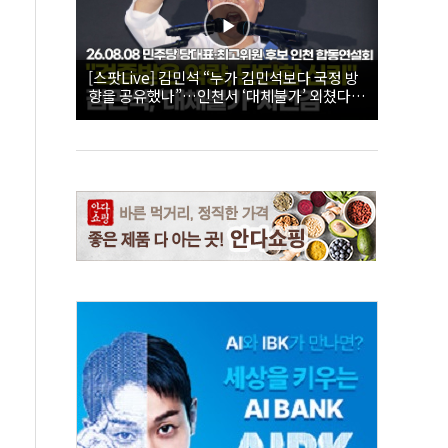
[스팟Live] 김민석 “누가 김민석보다 국정 방
향을 공유했나”…인천서 ‘대체불가’ 외쳤다 |
26.08.08 더불어민주당 당대표·최고위원 후
보 인천 합동연설회