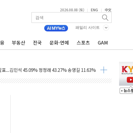
2026.08.08 (토)
ENG
中文
|
|
산사태 주의보'...경북도, 호우 피해·통제구간 없어
%p' 차 재역전 성공...金 45.42% vs 鄭 44.56%
패밀리 사이트
·정청래·김민석 당대표 후보
금융
부동산
전국
문화·연예
스포츠
GAM
 정청래에 승리...47.75% vs 42.08%
과 발표...김민석 47.75% 정청래 42.08%
표...김민석 45.09% 정청래 43.27% 송영길 11.63%
표...김민석 52.64% 정청래 39.89% 송영길 7.47%
0~8.14)
…공습 한계·탄약 부족 현실화
50㎜ 폭우…강원 동해안 강한 비 이어져
 환경미화원 수거차에 치여 사망
동…60대 남성 2명 숨져
보는 일 없게"…'결혼 페널티' 22개 과제 손본다