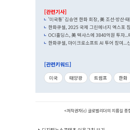
[관련기사]
'미국통' 김승연 한화 회장, 美 조선·방산
한화큐셀, 2025 국제 그린에너지 엑스포 
OCI홀딩스, 美 텍사스에 3840억원 투자..
한화큐셀, 마이크로소프트 AI 투어 참여..
[관련키워드]
미국
태양광
트럼프
한화
<저작권자(c) 글로벌리더의 지름길 종합
디지털뉴스콘텐츠 이용규칙 보기