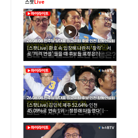
스팟
Live
[스팟Live] 환호 속 입장해 나란히 ‘찰칵’…서
로 ‘저격 연설’ 들을 때 후보들 표정은? |
26.08.08 더불어민주당 당대표·최고위원 후
보 인천 합동연설회
[스팟Live] 김민석 제주 52.64%·인천
45.09%로 연속 1위…정청래 따돌렸다’ |
26.08.08 더불어민주당 당대표·최고위원 후
보 인천 합동연설회