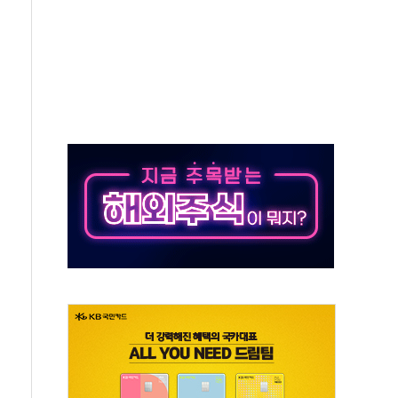
터보트 전복…1명 사망·1명 실종
의 날 참석..."국제적 시민 연대로 목소리 내야"
 실종 60대 나흘만에 숨진 채 발견
 살해 10대 아들 체포
' 받아친 정청래…제주 연설서 신경전 고조
지시…與 "적극 환영"·野 "졸속 국정"