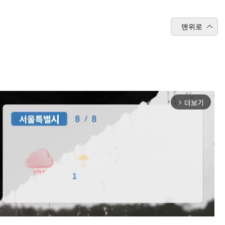
맨위로
더보기
arrow_forward_ios