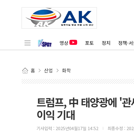
영상
포토
정치
정책·서
홈
산업
화학
트럼프, 中 태양광에 '관세
이익 기대
기사입력 :
2025년04월17일 14:52
최종수정 :
20