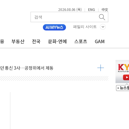
2026.08.06 (목)
ENG
中文
|
|
패밀리 사이트
금융
부동산
전국
문화·연예
스포츠
GAM
덤핑 관세 부과 지연, '자립 인도'에 걸림돌"
축으로"…서울 20년 초과 아파트 전셋값 상승률 1위
 마감, 폭염·전력 수요에 석탄주 강세
AI·반도체 차익실현 매물에 3일 만에 반락
데이터센터 포항서 '첫 삽'…2028년 가동 예정
흔든 코스피…4.58% 급락 속 코스닥만 웃었다
180억→3990억…인터넷뱅크 1·2위 '격전'
추행·스토킹 혐의 70대…경찰 불구속 입건