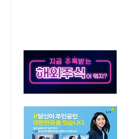
계좌 제휴 1년 연장 유력
하던 통신 3사…공정위에서 제동
서 화재 4개 동 전소…인명피해 없어
 SK하이닉스
코스피
서울지역본부 청년주택으로"…직원 사기 회복도 숙제
 최대매출…중간배당금 2000원으로 상향
일 박람회서 신규 채널 확보
y ANDA] 8월 6일
 대형 미디어아트로 다채로운 볼거리 제공
동해영토수호훈련 비공개 실시
는 레버리지 책임론…정청래·조국, 김민석·靑에 공세