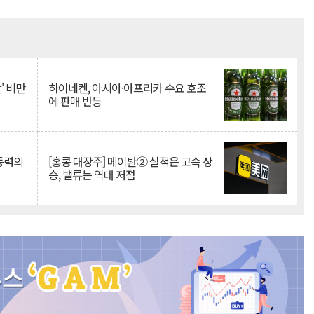
Mute
' 비만
하이네켄, 아시아·아프리카 수요 호조
에 판매 반등
 동력의
[홍콩 대장주] 메이퇀② 실적은 고속 상
승, 밸류는 역대 저점