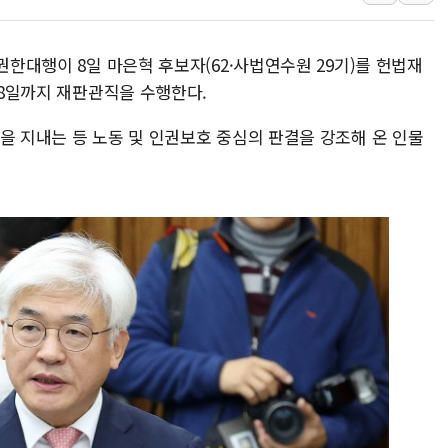
코인원, 카카오뱅크와 
고객 탓하며 배상 피
권한대행이 8일 마은혁 후보자(62·사법연수원 29기)를 헌법재
파주 쇼핑백 제조 공장
월 8일까지 재판관직을 수행한다.
10프로대 하락 마감한
을 지내는 등 노동 및 인권보호 중심의 판결을 강조해 온 인물
4%대 하락 마감한 
이성훈 LH 사장 "
KT&G, 상반기 역대
에이루트, 글로벌 리테
[뉴스핌 뉴스레터 Toda
인천공항 여객터미널,
해군, 독도 인근서 
여권 내부서도 제기되