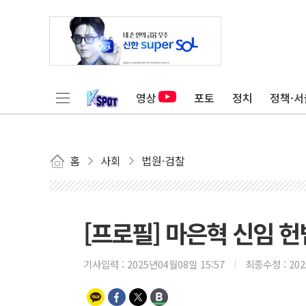
영상
포토
정치
정책·서
홈
사회
법원·검찰
[프로필] 마은혁 신임 
기사입력 :
2025년04월08일 15:57
최종수정 :
20