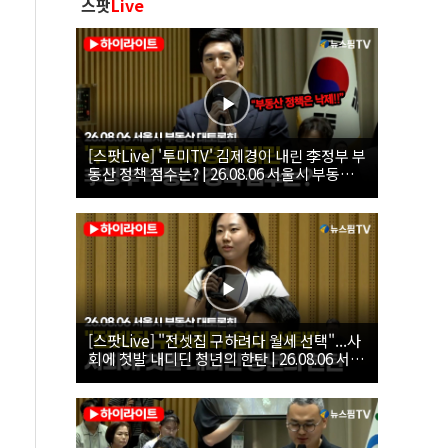
스팟
Live
[스팟Live] '투미TV' 김제경이 내린 李정부 부
동산 정책 점수는? | 26.08.06 서울시 부동산
대토론회
[스팟Live] "전셋집 구하려다 월세 선택"...사
회에 첫발 내디딘 청년의 한탄 | 26.08.06 서울
시 부동산 대토론회