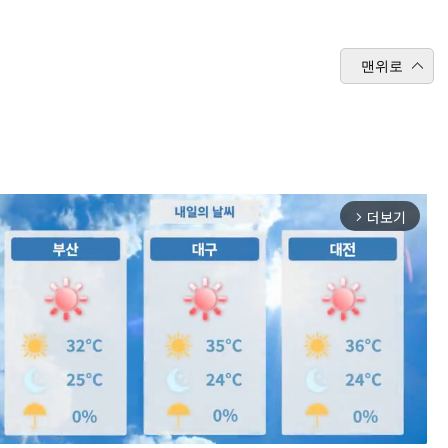
맨위로
더보기
arrow_forward_ios