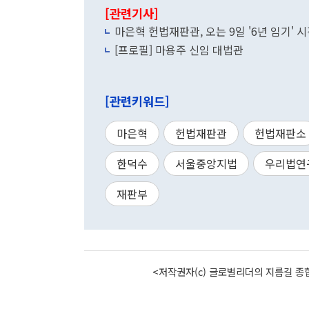
[관련기사]
마은혁 헌법재판관, 오는 9일 '6년 임기' 
[프로필] 마용주 신임 대법관
[관련키워드]
마은혁
헌법재판관
헌법재판소
한덕수
서울중앙지법
우리법연
재판부
<저작권자(c) 글로벌리더의 지름길 종합