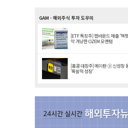
GAM
- 해외주식 투자 도우미
[ETF 특징주] 젭바운드 매출 '잭팟
약 겨냥한 OZEM 모멘텀
[홍콩 대장주] 메이퇀 ③ 신성장
'폭발적 성장'