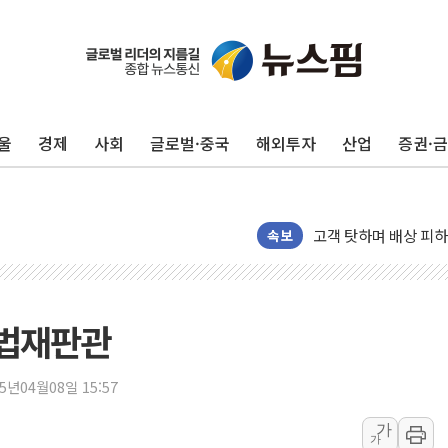
울
경제
사회
글로벌·중국
해외투자
산업
증권·
"중국산 제품에 대한 반
속보
"신축 전세 부담에 구
[중국증시 마감] 혼조
[일본 증시] 닛케이, 
헌법재판관
국내 최초 상업용 AI 
[마감시황] 반도체가 
25년04월08일 15:57
개인사업자대출 격차 9
가
가
지적 장애 여성 강제 