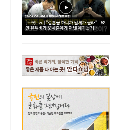
[스팟Live] "결혼을 하니까 월세가 올라"...68
만 유튜버가 오세훈에게 꺼낸 얘기는? |
26.08.06 서울시 부동산 대토론회