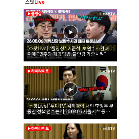
스팟
Live
[스팟Live] *풀영상* 이준석, 보완수사권 폐
지에 "민주당 개악입법, 불안감 가중시켜"｜
26.08.06 개혁신당 보완수사권 폐지 토론회
[스팟Live] '투미TV' 김제경이 내린 李정부 부
동산 정책 점수는? | 26.08.06 서울시 부동산
대토론회