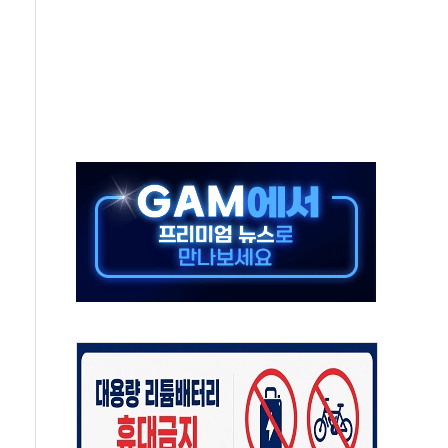
 불구속 송치
차 조사…'당정대 회의' 한동훈·방기선 수사도 속도
 절정…서울 한낮 39도
…30여분 만에 진화
연으로 형사사법 틀 바꿔…국민 불안감 가중"
억원…전년 比 21.2%↑