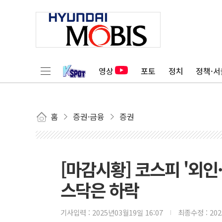
영상
포토
정치
정책·서
홈
증권·금융
증권
[마감시황] 코스피 '외인
스닥은 하락
기사입력 :
2025년03월19일 16:07
최종수정 :
20