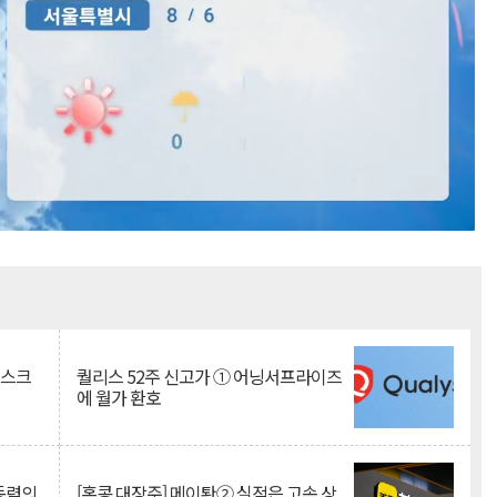
Mute
리스크
퀄리스 52주 신고가 ① 어닝서프라이즈
에 월가 환호
 동력의
[홍콩 대장주] 메이퇀② 실적은 고속 상