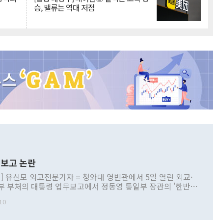
승, 밸류는 역대 저점
보고 논란
] 유신모 외교전문기자 = 청와대 영빈관에서 5일 열린 외교·
부 부처의 대통령 업무보고에서 정동영 통일부 장관의 '한반도
 구상'과 업무보고 발언이 논란을 빚고 있다. 이날 정 장관의
10
정부 내 조율을 거치지 않은 사안을 정책으로 추진하겠다고 공
는가 하면 사실 관계에 맞지 않은 설명도 있었다. 이재명 대통