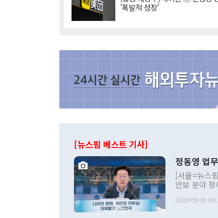
'폭발적 성장'
[뉴스핌 베스트 기사]
정동영 업무
[서울=뉴스핌
안보 분야 정
평화공존 발전
2026-08-06 06:
발언 중에는 
언한 것이 있