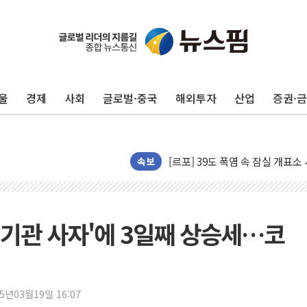
주한미군 "오산기지 누출, 백린 
구미 폐염산처리업체서 불 2시간3
해군과 함께하는 '불금전파, 송정'
울
경제
사회
글로벌·중국
해외투자
산업
증권·
강원도 폭염특보 11일째…온열질환
[코인 시황] 비트코인, ETF 
[르포] 39도 폭염 속 잠실 개표소 
강원·전라권 폭염중대경보 확대…
속보
빚투·레버리지 줄었지만, 반도체 
양주 가전제품 창고서 화재…차량 
[2보] 북한, 원산서 동해상 단거
·기관 사자'에 3일째 상승세…코
종로·중구 오피스 78%가 준공 
법원, '관저 이전 봐주기 감사' 
성폭력 피해자 보호단체, 경찰수
25년03월19일 16:07
우크라, 러 탄도미사일 공격에 속