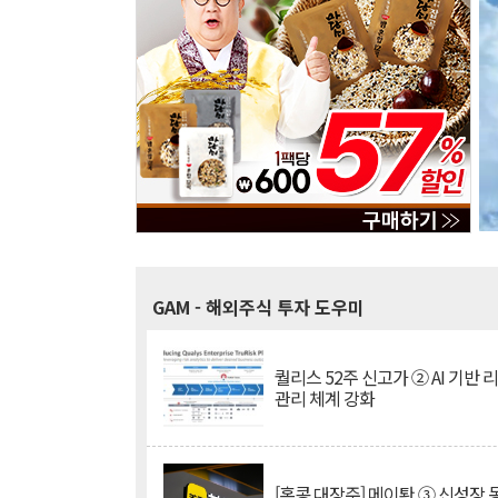
GAM
- 해외주식 투자 도우미
퀄리스 52주 신고가 ② AI 기반 
관리 체계 강화
[홍콩 대장주] 메이퇀 ③ 신성장