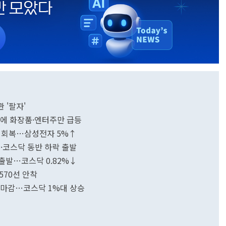
 '팔자'
기대에 화장품·엔터주만 급등
10 회복…삼성전자 5%↑
·코스닥 동반 하락 출발
 출발…코스닥 0.82%↓
570선 안착
합 마감…코스닥 1%대 상승