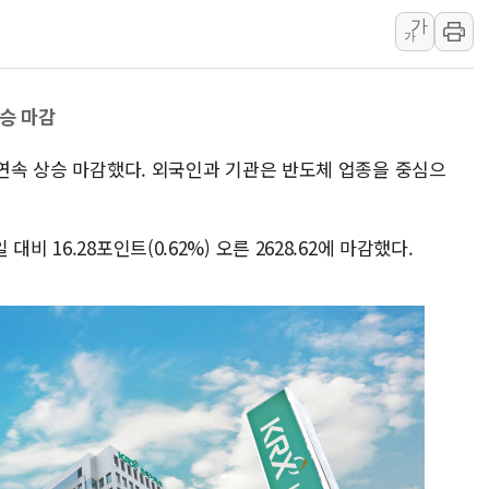
가
"5.18은 북한 지령" 설교한 목사
가
[종합] 특검, '양평' 원희룡 2
[내일날씨] 절기상 '입추'에 폭염
상승 마감
제천 바이오밸리 공장 옥상서 불
개혁신당 "민주, '盧 수사' 악
 연속 상승 마감했다. 외국인과 기관은 반도체 업종을 중심으
CJ온스타일, 2분기 영업익 260
 16.28포인트(0.62%) 오른 2628.62에 마감했다.