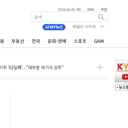
2026.08.06 (목)
ENG
中文
|
|
아닌 무해한 표면 부식 물질"
0여분만에 진화...외국인 노동자 숨져
패밀리 사이트
 시즌2
금융
부동산
전국
문화·연예
스포츠
GAM
·가축 피해 최소화 '총력 대응'
자금 유입에도 박스권…美 암호화폐 법안 처리 여부도 변수
시위 '62일째'..."대부분 여기서 상주"
온열질환자 2665명·사망 23명
두 종목에 코스피 '휘청'
3대·건물 1동 전소
리 탄도미사일 발사
10년 이상…리뉴얼이 경쟁력 가른다
유병호 구속적부심 기각
사개혁위에 보완수사권 폐지 우려 전달
수무책… 패트리엇 미사일 지원, 작년의 3분의 1