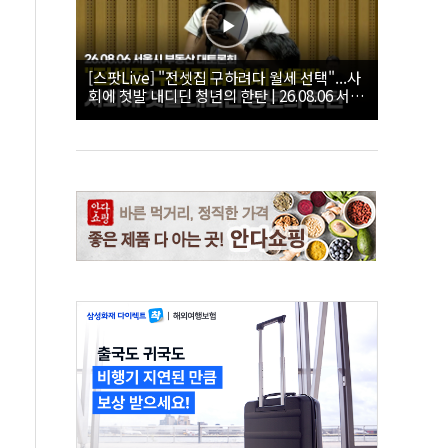
[스팟Live] "전셋집 구하려다 월세 선택"...사
회에 첫발 내디딘 청년의 한탄 | 26.08.06 서울
시 부동산 대토론회