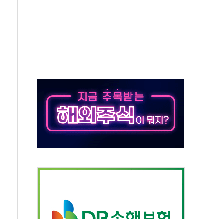
자회견·주요 정당 - 8월 7일
통항 제한 추진…美 "통행 막을 권한 없어"
분 상승… "2분기 기업 순이익 21% 증가" 전망
으로 나토 회원국 공격 검토… 거짓 깃발 작전"
 재회…로봇·AI 데이터센터·모빌리티 구체화
나·아이온큐·도어대시↑ VS 샌디스크·피그마·앱러빈↓
급 반대…상법·자본시장법 개정 논의"
주 차익실현 속 혼조세...웨스턴디지털·샌디스크↓
사에 긴급 안보 점검회의