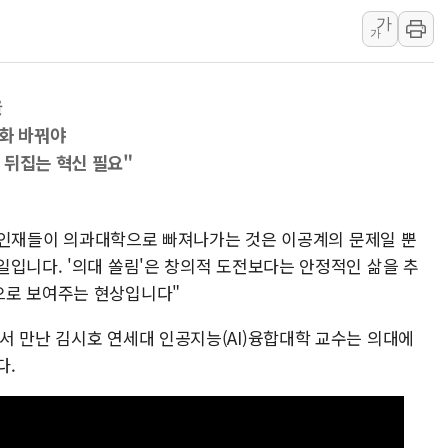
[오늘의 정치일정] 8월 7일(금)
가
가
[오늘의 국회일정] 상임위·세미나·기
이란, 美·이스라엘 선박 호르무즈 
울
유럽증시, 견조한 실적 소화하며 대부
문화 바꿔야
리투아니아 국방 "러, 우크라 드론
 뒤집는 혁신 필요"
구광모, 내주 실리콘밸리서 젠슨 황
뉴욕증시 개장 전 특징주...모더
김정관 장관 "영업이익 N% 성과
우수 인재들이 의과대학으로 빠져나가는 것은 이공계의 문제일 뿐
뉴욕증시 프리뷰, 미 주가선물 AI
일입니다. '의대 쏠림'은 창의적 도전보다는 안정적인 삶을 추
으로 보여주는 현상입니다"
청와대, 북한 단거리 탄도미사일 발
서 만난 김시호 연세대 인공지능(AI)융합대학 교수는 의대에
다.