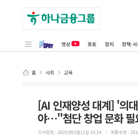
영상
포토
정치
정책·서
홈
사회
교육
[AI 인재양성 대계] '
야…"첨단 창업 문화 필
기사입력 :
2025년03월11일 10:14
최종수정 :
20