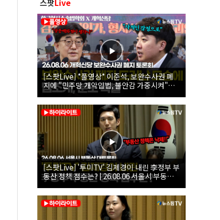
스팟
Live
[스팟Live] *풀영상* 이준석, 보완수사권 폐
지에 "민주당 개악입법, 불안감 가중시켜"｜
26.08.06 개혁신당 보완수사권 폐지 토론회
[스팟Live] '투미TV' 김제경이 내린 李정부 부
동산 정책 점수는? | 26.08.06 서울시 부동산
대토론회