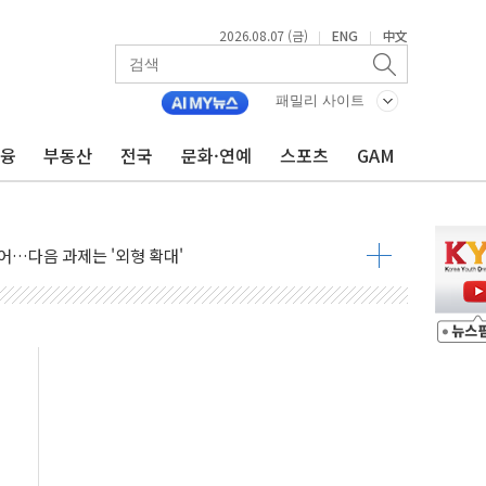
2026.08.07 (금)
ENG
中文
|
|
패밀리 사이트
금융
부동산
전국
문화·연예
스포츠
GAM
행정명령 서명…출생시민권 제한 재시동
군수품 부족설 일축 "막대한 무기 보유"
어…다음 과제는 '외형 확대'
 귀환 조짐에 전월세시장 '긴장'
교환·재매수·다운사이징 '저울질'
항 제한 검토에 유가 3% 급등…금값 보합
다우 5거래일 랠리 '마침표'
합의 막바지.."美와 직접 협상 없어"
·김민석 후보 - 8월 7일
2차 회의…주택 공급 대책 막바지 조율할 듯