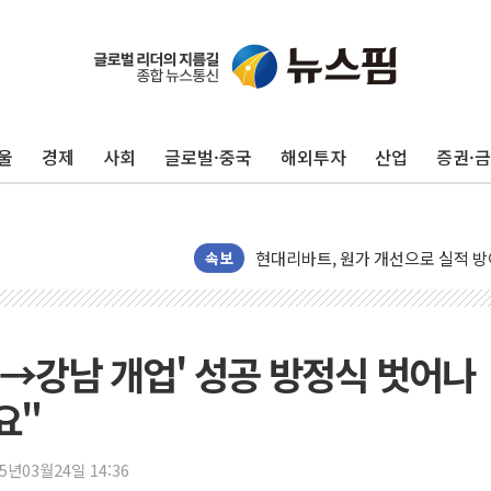
울
경제
사회
글로벌·중국
해외투자
산업
증권·
트럼프, '원정출산 시민권 차단' 
트럼프 "이란전 조만간 끝날 것"…
현대리바트, 원가 개선으로 실적 방
속보
"세금 부담 덜자"…비거주 1주택자
세금 부담 커진 고가 1주택자…맞
[금/유가] 이란의 호르무즈 해협 통
의대→강남 개업' 성공 방정식 벗어나
뉴욕증시, 유가·금리 부담에 하락…
요"
이란, 오만과 호르무즈 해협 재개방 
[민주 당권주자 일정] 송영길·정청래
25년03월24일 14:36
李대통령, 오늘 부동산 정책 점검 