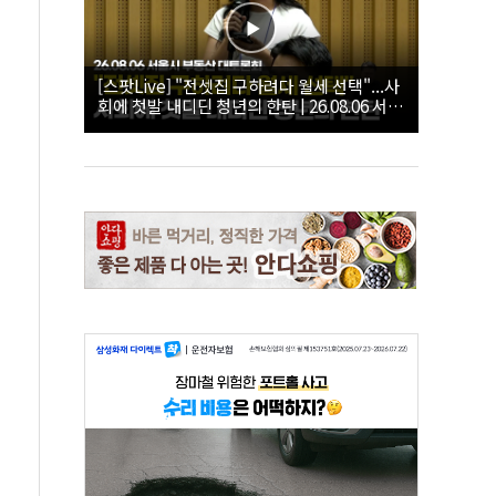
[스팟Live] "전셋집 구하려다 월세 선택"...사
회에 첫발 내디딘 청년의 한탄 | 26.08.06 서울
시 부동산 대토론회