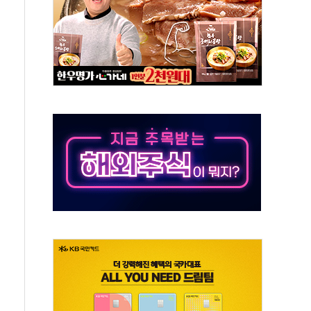
 인하에도 추가 완화 불확실성에 1.2% 하락 마감
ICK] 李, 오늘 부동산 2차 회의 外
창구 된 '트래블카드'…휴가철 넘어 장기 고객 묶는다