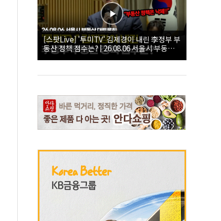
[스팟Live] '투미TV' 김제경이 내린 李정부 부
동산 정책 점수는? | 26.08.06 서울시 부동산
대토론회