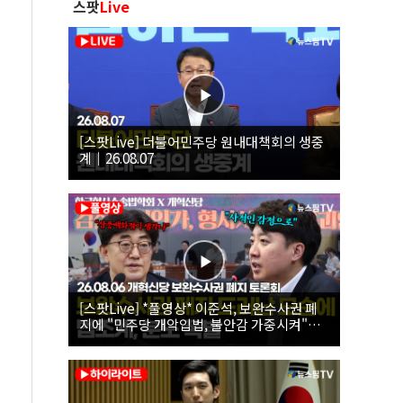
스팟
Live
[스팟Live] 더불어민주당 원내대책회의 생중
계｜26.08.07
[스팟Live] *풀영상* 이준석, 보완수사권 폐
지에 "민주당 개악입법, 불안감 가중시켜"｜
26.08.06 개혁신당 보완수사권 폐지 토론회