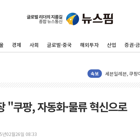
오에스피, '세계 
사우디 "북·남서 
GLN인터내셔널, 
에이치시티 "에이
울
경제
사회
글로벌·중국
해외투자
산업
증권·
에스트래픽, LS 
폭염에 하루 온열질
세븐일레븐, 쿠팡
[특징주] 저가 매
속보
이란 협상단장, 트럼
오뚜기, '2026
네이버, AI 투자
장 "쿠팡, 자동화·물류 혁신으로
카카오스타일 지그재
풀무원푸드앤컬처,
애경산업, 서울시 
25년02월26일 08:33
중기부, 떡국·떡볶