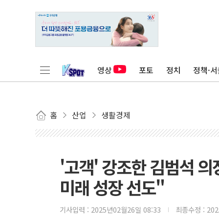
영상
포토
정치
정책·서
홈
산업
생활경제
'고객' 강조한 김범석 의
미래 성장 선도"
기사입력 :
2025년02월26일 08:33
최종수정 :
20