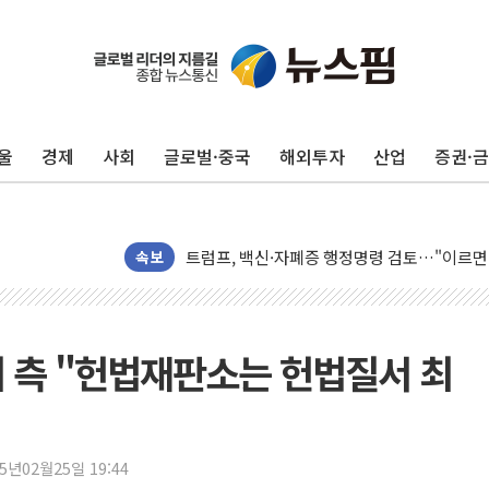
울
경제
사회
글로벌·중국
해외투자
산업
증권·
미 연준 매파 기세 꺾이나…고용 감소에 9월 
[종합] 이슬람 수니파 3국, '공동방위협정' 
트럼프, 백신·자폐증 행정명령 검토…"이르면
속보
美 항소법원, 백악관 무도회장 공사 중단 명
이란 핵심 원유 수출항 '하르그섬', 최근 1주일
美 고용 쇼크에 엔화 장중 급등…시장은 "또 
 측 "헌법재판소는 헌법질서 최
[AI MY 뉴스] 뉴욕 반도체주 프리뷰...美 고
뉴욕증시 프리뷰, 美 고용 쇼크에 금리 인상 
[종합] 美 7월 고용 2만3000명 감소 '쇼크'
25년02월25일 19:44
[사진] 이슬람 수니파 3개국, 공동방위협정 