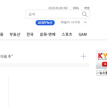
2026.08.08 (토)
ENG
中文
|
|
패밀리 사이트
금융
부동산
전국
문화·연예
스포츠
GAM
동결 전망 우세
체결… 이스라엘·이란 위협에 맞설 자체 억지력 강화
 다음 주"
령…트럼프 제동
 이상 '올스톱'… 美 해상봉쇄 영향
개입했나" 촉각
용 쇼크에 반도체주 '활짝'
우려 후퇴…나스닥 선물 1%대 상승
…9월 금리 인상 기대 후퇴
체결