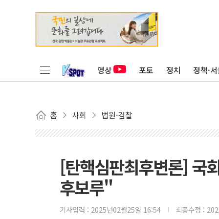
영상
포토
정치
정책·서
홈
사회
법원·검찰
[탄핵심판최후변론] 국회
후보루"
기사입력 :
2025년02월25일 16:54
최종수정 :
20