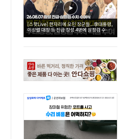
[스팟Live] 한자리에 모인 장군들...李대통령,
이상렬 대장 등 진급 장성 4명에 삼정검 수치
직접 수여｜26.08.07 장성 진급·삼정검 수치
수여식