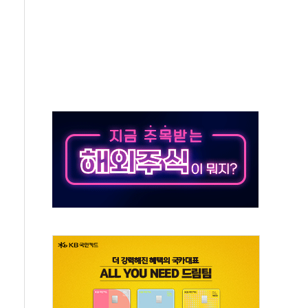
라우드플레어·태양광주↑ VS 트레이드데스크·웬디스↓
종자 7359명 끝까지 찾겠다"
 톤 낮춰
항시 '시끌'
름…수도권 집중 완화 전환점"
 주재… "전폭적 공급 확대·속도전 총력"
…美 태양광주 급등
해도 놀랍지 않아"
태양광 착공…여의도 1.6배 규모