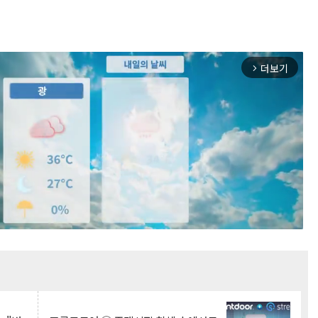
더보기
arrow_forward_ios
Mute