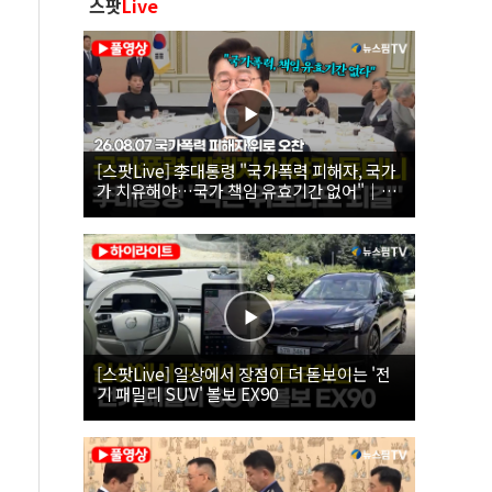
스팟
Live
[스팟Live] 李대통령 "국가폭력 피해자, 국가
가 치유해야…국가 책임 유효기간 없어"｜
26.08.07 국가폭력 피해자 위로 오찬
[스팟Live] 일상에서 장점이 더 돋보이는 '전
기 패밀리 SUV' 볼보 EX90