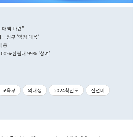
합 대책 마련"
뢰…정부 '엄정 대응'
대응"
0%·한림대 99% '참여'
교육부
의대생
2024학년도
진선미