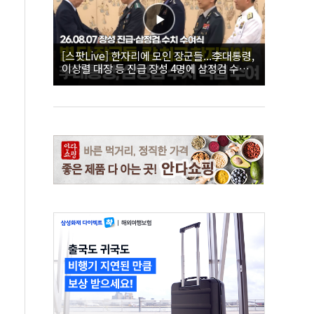
[스팟Live] 한자리에 모인 장군들...李대통령,
이상렬 대장 등 진급 장성 4명에 삼정검 수치
직접 수여｜26.08.07 장성 진급·삼정검 수치
수여식