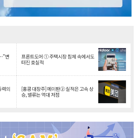
Mute
…"변
프론트도어 ① 주택시장 침체 속에서도
터진 호실적
 동력의
[홍콩 대장주] 메이퇀② 실적은 고속 상
승, 밸류는 역대 저점