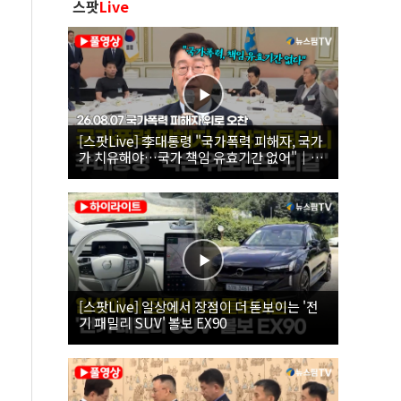
스팟
Live
[스팟Live] 李대통령 "국가폭력 피해자, 국가
가 치유해야…국가 책임 유효기간 없어"｜
26.08.07 국가폭력 피해자 위로 오찬
[스팟Live] 일상에서 장점이 더 돋보이는 '전
기 패밀리 SUV' 볼보 EX90