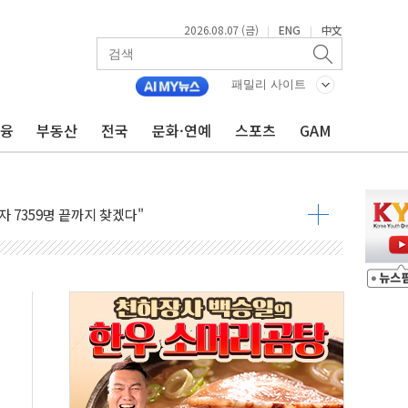
2026.08.07 (금)
ENG
中文
|
|
용 쇼크에 반도체주 '활짝'
우려 후퇴…나스닥 선물 1%대 상승
패밀리 사이트
…9월 금리 인상 기대 후퇴
금융
부동산
전국
문화·연예
스포츠
GAM
체결
라우드플레어·태양광주↑ VS 트레이드데스크·웬디스↓
종자 7359명 끝까지 찾겠다"
 톤 낮춰
항시 '시끌'
름…수도권 집중 완화 전환점"
 주재… "전폭적 공급 확대·속도전 총력"
…美 태양광주 급등
해도 놀랍지 않아"
태양광 착공…여의도 1.6배 규모