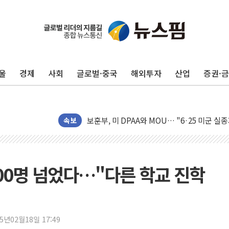
[AI MY 뉴스] 뉴욕 반도체주 프리뷰...美 고
뉴욕증시 프리뷰, 美 고용 쇼크에 금리 인상 
[종합] 美 7월 고용 2만3000명 감소 '쇼크'
울
경제
사회
글로벌·중국
해외투자
산업
증권·
[사진] 이슬람 수니파 3개국, 공동방위협정 
뉴욕증시 개장 전 특징주...아틀라시안·클
보훈부, 미 DPAA와 MOU… "6·25 미군 실
속보
트럼프 "금리 내려야"…파월 때와 달리 워시엔
특정 정치인 측근 포항시 정책특보 내정설...포
李 "해남 태양광, 대한민국 다음 100년 밑거
00명 넘었다…"다른 학교 진학
李 대통령, '6시간 마라톤 부동산 2차 회의'
트럼프, 中 겨냥 폴리실리콘 관세 15% 부과
[사진] 빈살만과 에르도안의 만남
이란와이어 "이란 최고지도자 위독…곧 사망
25년02월18일 17:49
남동발전, 해남군에 국내 최대 규모 400MW 