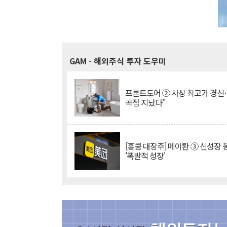
GAM
- 해외주식 투자 도우미
프론트도어 ② 사상 최고가 경신
곡점 지났다"
[홍콩 대장주] 메이퇀 ③ 신성장
'폭발적 성장'