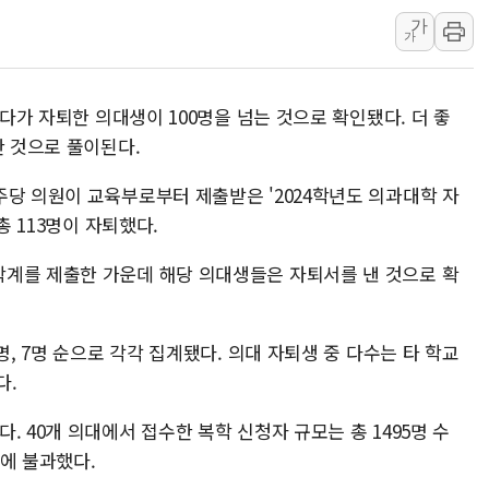
가
[인도증시] 중동 불안 속 유가 상승에 소폭 하락
가
황희 '폐버스 청년주택' SNS 글 역풍에 "정
폭염 누그러지고 가뭄 숙지나...경북동해안권 8
했다가 자퇴한 의대생이 100명을 넘는 것으로 확인됐다. 더 좋
사우디·튀르키예·파키스탄, '공동방위협정' 
한 것으로 풀이된다.
신길동 신축도 3.3㎡당 7250만원…써밋 클라
주당 의원이 교육부로부터 제출받은 '2024학년도 의과대학 자
용산공원·그린벨트로 또 충돌…반복되는 국토부
총 113명이 자퇴했다.
계를 제출한 가운데 해당 의대생들은 자퇴서를 낸 것으로 확
명, 7명 순으로 각각 집계됐다. 의대 자퇴생 중 다수는 타 학교
다.
 40개 의대에서 접수한 복학 신청자 규모는 총 1495명 수
준에 불과했다.