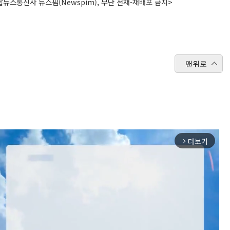
뉴스통신사 뉴스핌(Newspim), 무단 전재-재배포 금지>
맨위로
더보기
arrow_forward_ios