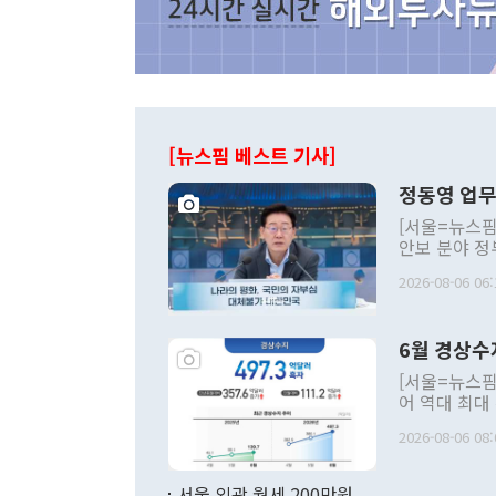
[뉴스핌 베스트 기사]
정동영 업무
[서울=뉴스핌
안보 분야 정
평화공존 발전
2026-08-06 06:
발언 중에는 
언한 것이 있
령은 공개적으
6월 경상수
주의적 희망에
관의 대북 정
[서울=뉴스핌
관 부처 장관
어 역대 최대
관의 무리한 
출 호조로 월
다. [정동영 통일부 장관이 지난달 23일 오후 서울 종로구 정부서울청사에
2026-08-06 08:
료=한국은행] 한국은행이 6일 발표한 '2026년 6월 국제수지(잠정)'에
서 취임 1주년 
면 지난 6월
부 장관 권한
1000만달러
서울 외곽 월세 200만원