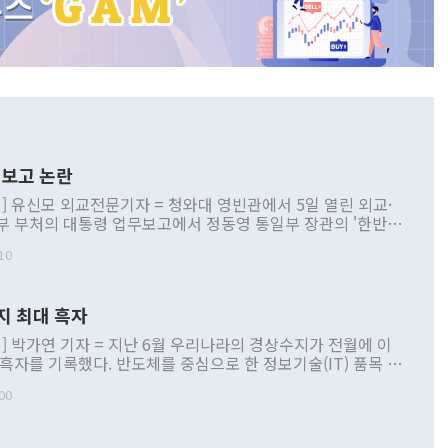
보고 논란
] 유신모 외교전문기자 = 청와대 영빈관에서 5일 열린 외교·
부 부처의 대통령 업무보고에서 정동영 통일부 장관의 '한반도
 구상'과 업무보고 발언이 논란을 빚고 있다. 이날 정 장관의
10
정부 내 조율을 거치지 않은 사안을 정책으로 추진하겠다고 공
는가 하면 사실 관계에 맞지 않은 설명도 있었다. 이재명 대통
로 신중을 기해 달라고 경고했고, 조현 외교부 장관은 '이상
지 최대 흑자
 근거한 비현실적 구상'이라는 비판을 내놨다. 그동안 정 장
책 관련 발언이 물의를 빚은 적은 여러 번 있지만 대통령과 유
] 박가연 기자 = 지난 6월 우리나라의 경상수지가 전월에 이
이 공개적으로 부정적 입장을 표명한 것은 이례적이다. 정 장
 흑자를 기록했다. 반도체를 중심으로 한 정보기술(IT) 품목 수
대북 접근법과 월권을 제어해야 한다는 목소리도 높아지고 있
간 상품수출이 처음으로 1000억달러를 넘어선 영향이다. [자
00
 따르
기자간담회를 하고 있다. [사진=통일부] 2026.07.23 ◆통일
 경상수지는 497억3000만달러 흑자로 집계됐다. 전월(386억
 넘어선 주장 정 장관은 이날 업무보고에서 '한반도 평화공존
)에 이어 두 달 연속 월간 기준 역대 최대 기록을 갈아치웠다.