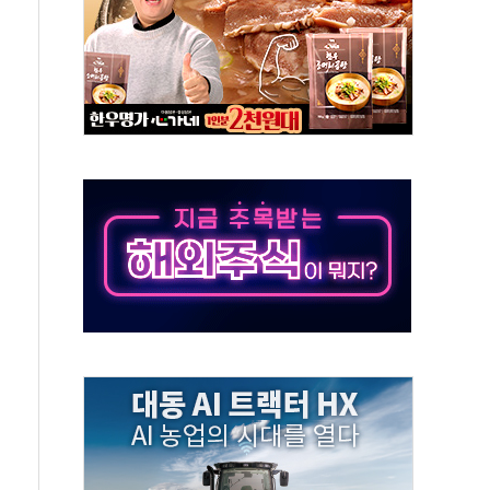
...금융주 낙폭 커
부정책 아냐" 해명
~9일 최대 100mm 호우
체결… 수니파 국가들의 새 안보 협력 구도
비온 59㎡ 18억원대
-서울시 '정책 엇박자'