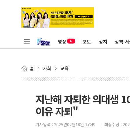
영상
포토
정치
정책·서
홈
사회
교육
지난해 자퇴한 의대생 1
이유 자퇴"
기사입력 :
2025년02월18일 17:49
최종수정 :
20