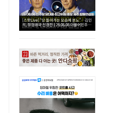
[스팟Live] “당 돌아가는 모습에 분노”…김민
석, 정청래와 신경전 | 26.08.08 더불어민주당
당대표·최고위원 후보 제주 합동연설회