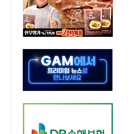
지대' 우려
타진
청래 '격차 확대'
최고치
 요구
낮아지며 상승… STOXX 600 지수는 나흘 연속 최고치