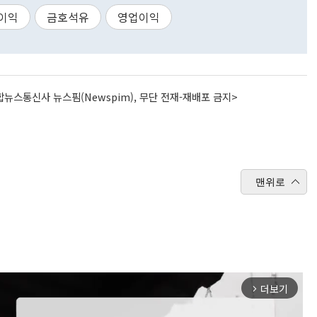
이익
금호석유
영업이익
뉴스통신사 뉴스핌(Newspim), 무단 전재-재배포 금지>
맨위로
더보기
arrow_forward_ios