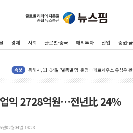
李대통령, ISA 개편 재검토 지시…與 "적극 환영"·野 "졸
동해중부 전 해상 풍랑주의보…10일까지 최대 3.5m 높은
연일 폭염에 온열질환 사망 23명…정부, 비상대응기구 가
울
경제
사회
글로벌·중국
해외투자
산업
증권·
中 전방위 아파트 부양, 수도 베이징도 부동산 규제 철폐
인제 용대리 계곡서 수위 상승으로 피서객 7명 고립…전원
동해시, 11~14일 '별똥별 멍' 운영…페르세우스 유성우 
속보
강원 중·남부 동해안 시간당 50mm 이상 폭우…호우경보
청양 밭에서 일하던 90대 숨져…온열질환 여부 조사
폭염에 車 운전면허 기능시험 오전 집중 편성…체감온도 3
업익 2728억원…전년比 24%
李대통령, 'ISA·주가누르기 방지법' 전면 재검토 지시
'호우 특보' 경북 울진 시간당 20~30mm 강한 비...가뭄 
주말 무더위·열대야 지속…내륙 곳곳 소나기
25년02월04일 14:23
오세훈 "용산공원 주택 검토, 민주당 스스로 원칙 뒤집는 