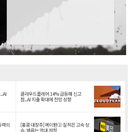
Mute
.AI
클라우드플레어 14% 급등해 신고
점...AI 지출 확대에 전망 상향
 동력의
[홍콩 대장주] 메이퇀② 실적은 고속 상
승, 밸류는 역대 저점