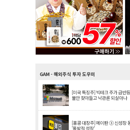
GAM
- 해외주식 투자 도우미
[미국 특징주] 빅테크 주가 급반등..
불안 잦아들고 낙관론 되살아나
[홍콩 대장주] 메이퇀 ③ 신성장
'폭발적 성장'