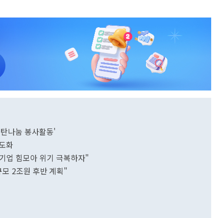
연탄나눔 봉사활동'
고도화
·기업 힘모아 위기 극복하자"
규모 2조원 후반 계획"