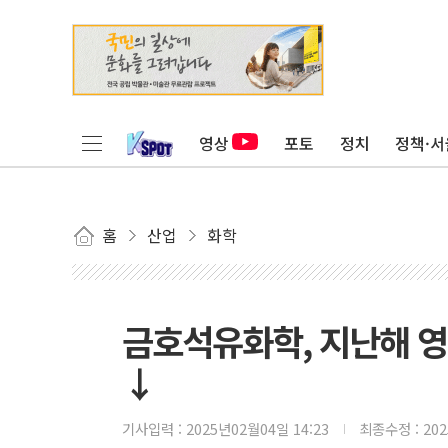
영상
포토
정치
정책·서
홈
산업
화학
금호석유화학, 지난해 영
↓
기사입력 :
2025년02월04일 14:23
최종수정 :
20