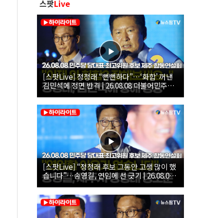
스팟
Live
[스팟Live] 정청래 “뻔뻔하다”…‘화합’ 꺼낸
김민석에 정면 반격 | 26.08.08 더불어민주당
당대표·최고위원 후보 제주 합동연설회
[스팟Live] “정청래 후보 그동안 고생 많이 했
습니다”…송영길, 연임에 선 긋기 | 26.08.08
더불어민주당 당대표·최고위원 후보 제주 합
동연설회