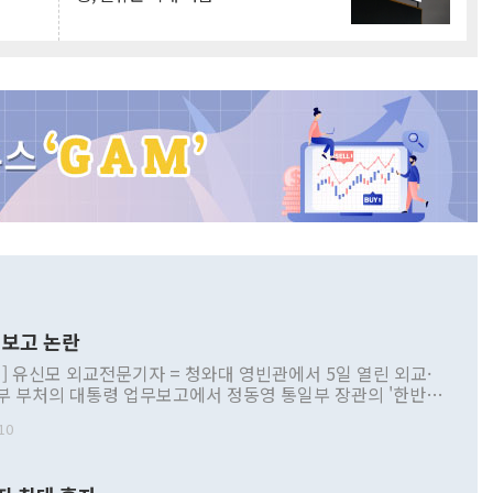
보고 논란
] 유신모 외교전문기자 = 청와대 영빈관에서 5일 열린 외교·
부 부처의 대통령 업무보고에서 정동영 통일부 장관의 '한반도
 구상'과 업무보고 발언이 논란을 빚고 있다. 이날 정 장관의
10
정부 내 조율을 거치지 않은 사안을 정책으로 추진하겠다고 공
는가 하면 사실 관계에 맞지 않은 설명도 있었다. 이재명 대통
로 신중을 기해 달라고 경고했고, 조현 외교부 장관은 '이상