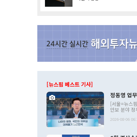
[뉴스핌 베스트 기사]
정동영 업무
[서울=뉴스핌
안보 분야 정
평화공존 발전
2026-08-06 06:
발언 중에는 
언한 것이 있
령은 공개적으