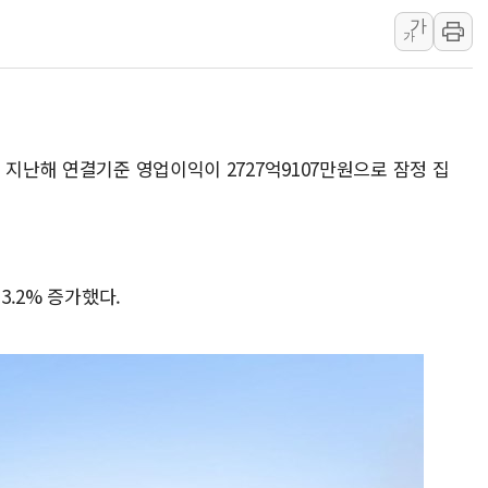
충북 주말 무더위 지속…청주·진천 35도, 곳곳 소나기
가
가
10월 보완수사권 폐지·공소청 출범…피해자들 '범죄 사각
한상협, 업계 개인정보 보안 새판 짠다…'자율규제단체' 
민주당, 오늘 제주·인천 경선 발표...김민석 '재역전' vs 정
뉴욕증시, 고용 쇼크에 금리 인상 우려 후퇴…S&P500 
 지난해 연결기준 영업이익이 2727억9107만원으로 잠정 집
트럼프, 쿡 연준 이사 해임 재추진…"26일까지 의혹 소명"
유럽증시, 美 고용 예상 밖 부진에 연준 금리 인상 가능성 
3.2% 증가했다.