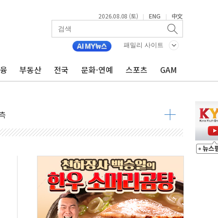
2026.08.08 (토)
ENG
中文
|
|
속 국정"
패밀리 사이트
 물결
동
금융
부동산
전국
문화·연예
스포츠
GAM
 구조
관측
 발효
8도 넘으면 중단
해소될 듯
것"