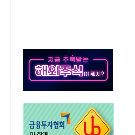
532억…신제품 효과에 실적 호조
속 하락…외국인 매도에 6258.77
10명 등 1100명 참석...인사·처우 관심
기 기초화학 가격 강세 완화"
산으로 확산...헬기 3대 투입 진화 중
신 쇼케이스
우 에이버튼 CD
·GS·현산 참여…'공사비 인상 차단' 조건