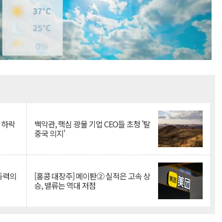
Mute
 하락
백악관, 핵심 광물 기업 CEO들 초청 '탈
중국 의지'
 동력의
[홍콩 대장주] 메이퇀② 실적은 고속 상
승, 밸류는 역대 저점