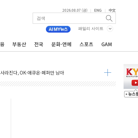
2026.08.07 (금)
ENG
中文
|
|
패밀리 사이트
% 적용하니…재건축보다 재개발 사업성 개선↑
금융
부동산
전국
문화·연예
스포츠
GAM
텐츠 '소셜아이어워드' 대상 수상
G 투입 비중 37%…하반기 확대 추진"
 사라진다, OK·애큐온·페퍼만 남아
에 서울서 40도 넘어
…에너지 유니콘기업 본격 육성
 54조 투자…D램·낸드 동시 증설
B∙CRO가 이끈 '기술주 상승장'
TF 급등, SK하이닉스 레버리지는 급락
·여수 사업재편 완료시 재무구조 개선 기대"
 '수수료 평생 우대' 이벤트 진행
'청년 자산격차 해소' 특위 출범…"소외되는 계층 없도록"