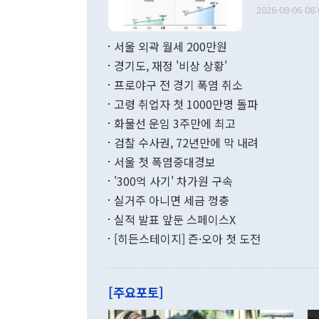
출 호조로 월
다. [정동영 통일부 장관이 지난달 23일 오후 서울 종로구 정부서울청사에
2026-08-06 08:
료=한국은행] 한국은행이 6일 발표한 '2026년 6월 국제수지(잠정)'에
서 취임 1주년 
면 지난 6월
부 장관 권한
1000만달러
서울 외곽 월세 200만원
발전 구상'을
이에 따라 올
적 갈등 해결
경기도, 재정 '비상 상황'
했다. 경상수
결과 혐오의 
9000만달러
프로야구 전 경기 폭염 취소
년간의 CVI
지 기준 상품
고령 취업자 첫 1000만명 돌파
무너졌다고도 
며 월간 기준
현실을 바꾸는
달러로 38.
화물선 운임 3주만에 최고
를 평화 체제
196.9% 급
검찰 수사권, 72년만에 막 내려
함께 4자 대
수출은 160
지만 이 대통
서울 첫 폭염중대경보
(18.6%) 
화공존 정책이
했다. 통관 기
'300억 사기' 차가원 구속
다"고 지적했
(16.4%)
투리가 잡혀 
실거주 아니면 세금 껑충
월(-10억9
쁜 상황이 초
증가와 유류할
실적 발표 앞둔 스페이스X
9·19 군사
기록했지만 
[히든스테이지] 즌·오아 첫 도전
"우리의 선의
로 전환됐다.
으로 약간의 의문
를 기록해 전
관은 업무보고
는 배당수입
주의에 근거한
줄면서 25억
[주요포토]
라며 "여러분
억1000만달
이 9월 러시
였던 올해 3