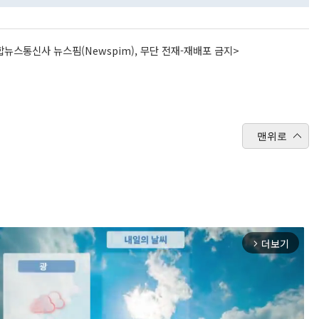
뉴스통신사 뉴스핌(Newspim), 무단 전재-재배포 금지>
맨위로
더보기
arrow_forward_ios