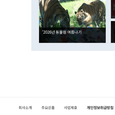
며 "정부 차
인의 해외투자
은 "그것은 
각각 증가했다
잘랐다. 정 
국인의 국내 
않았다는 점에
감소하며 전월
사합의 복원,
경신했다. 외
권이라는 지적
분기 말 만기
뒤 "여기 업
다. 내국인의
'2026년 동물원 여름나기
부의 한 소식
다. eoyn2@
를 거쳐 결정
련 부처 장관
하고 대통령의
한 문제"라고 지적했다. 이재명 대통령이
외교 국방 등
2026.08.05 ◆시대착오적 접근, 대북 인식 오류 더욱 문제인 것은 정 장관
의 이같은 주
실과 다른 인
격히 변화하고
못하고 있다는
되뇌는 것은 
법을 호도하고
이나 미국은 
금까지의 북핵
회사소개
주요상품
사업제휴
개인정보취급방침
공하는 방식으
과 중유 제공