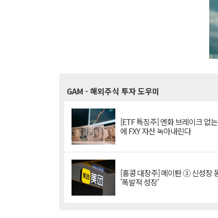
GAM
- 해외주식 투자 도우미
[ETF 특징주] 엔화 브레이크 없는
에 FXY 자산 녹아내린다
[홍콩 대장주] 메이퇀 ③ 신성장
'폭발적 성장'