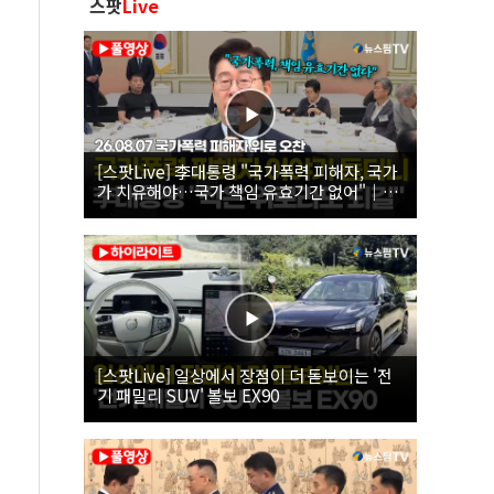
스팟
Live
[스팟Live] 李대통령 "국가폭력 피해자, 국가
가 치유해야…국가 책임 유효기간 없어"｜
26.08.07 국가폭력 피해자 위로 오찬
[스팟Live] 일상에서 장점이 더 돋보이는 '전
기 패밀리 SUV' 볼보 EX90