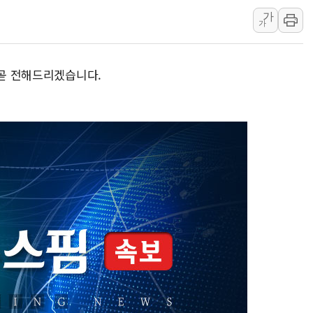
가
코웨이, 2분기 영업익 2
가
[마감시황] 코스피, 7주 연
중수청 임용설명회에 검사 1
 곧 전해드리겠습니다.
[컨콜] 롯데케미칼, "하반
안동 송천동 양봉장 화재 야
컴투스, 제우스: 오만의 
취재진 질의에 답하는 김태
목동8단지 현설에 대우·DL