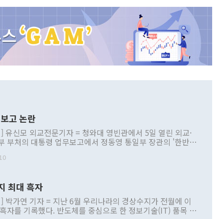
보고 논란
] 유신모 외교전문기자 = 청와대 영빈관에서 5일 열린 외교·
부 부처의 대통령 업무보고에서 정동영 통일부 장관의 '한반도
 구상'과 업무보고 발언이 논란을 빚고 있다. 이날 정 장관의
10
정부 내 조율을 거치지 않은 사안을 정책으로 추진하겠다고 공
는가 하면 사실 관계에 맞지 않은 설명도 있었다. 이재명 대통
로 신중을 기해 달라고 경고했고, 조현 외교부 장관은 '이상
지 최대 흑자
 근거한 비현실적 구상'이라는 비판을 내놨다. 그동안 정 장
책 관련 발언이 물의를 빚은 적은 여러 번 있지만 대통령과 유
] 박가연 기자 = 지난 6월 우리나라의 경상수지가 전월에 이
이 공개적으로 부정적 입장을 표명한 것은 이례적이다. 정 장
 흑자를 기록했다. 반도체를 중심으로 한 정보기술(IT) 품목 수
대북 접근법과 월권을 제어해야 한다는 목소리도 높아지고 있