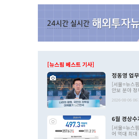
[뉴스핌 베스트 기사]
정동영 업무
[서울=뉴스핌
안보 분야 정
평화공존 발전
2026-08-06 06:
발언 중에는 
언한 것이 있
령은 공개적으
6월 경상수
주의적 희망에
관의 대북 정
[서울=뉴스핌
관 부처 장관
어 역대 최대
관의 무리한 