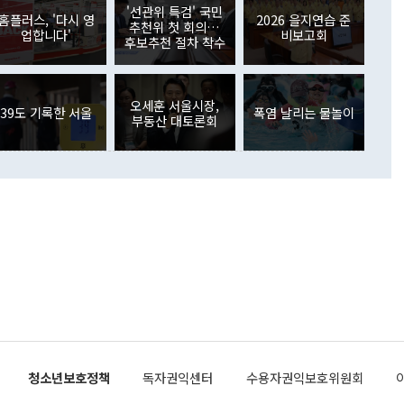
원에서 (참석을) 검토하고 있다"고 발언한 데 대해서도 조 장관
가 80억1000만달러, 외국인의 국내투자가 46억3000만달러
'선관위 특검' 국민
외교부의 몫"이라며 "아직 거기까지 진도가 나가지 않았다"고
홈플러스, '다시 영
2026 을지연습 준
. 증권투자에서는 외국인의 국내 주식 매도세가 이어졌다. 외
추천위 첫 회의…
업합니다'
비보고회
장관이 이날 소개한 대북 구상과 설명은 정부 내 조율을 거치지
주식 투자는 차익실현 매도 등의 영향으로 316억1000만달러
후보추천 절차 착수
서 문제가 있다. 특히 주적 표현 대체와 국호 사용, 9·19 군
(-310억5000만달러)에 이어 역대 최대 순매도 기록을 다시
 4자회담 추진 등은 통일부 장관이 결정할 사안이 아니어서 월
국인의 국내 채권투자는 세계국채지수(WGBI) 자금 유입에도
이 나오고 있다. 이 대통령은 정 장관의 업무보고를 듣고 난
도래 영향으로 증가 폭이 줄어든 52억9000만달러를 기록했
무보고에 발표했다고 승인난 건 아니다"라고 재차 확인했다. 정
오세훈 서울시장,
 해외 증권투자는 주식을 중심으로 35억6000만달러 증가했
39도 기록한 서울
폭염 날리는 물놀이
부동산 대토론회
통은 "정 장관의 발언 내용은 대부분 국가안전보장회의(NSC)
newspim.com
된 사안이 아닌 정 장관의 개인적 생각에 가깝다"며 "안보 관
이 정부의 공식 정책이 아닌 사안을 추진하겠다고 업무보고를
 면전에서 '국군통수권자가 나서야 한다'고 주장한 것은 심각
 5일 청와대 영빈관에서 열린 통일
 외교 안보 부처 업무보고에서 발언하고 있다. [사진=청와대]
장이 현 시점에서 이미 참고가 될 수 없는 과거의 경험 또는 사
식에 기반하고 있다는 것이다. 정 장관이 주장하는 구상은 급
 있는 북한의 전략과 한반도 및 국제 정세를 전혀 반영하지
 비판이 제기되고 있다. 정 장관이 "흘러간 선(先)비핵화만
현실을 바꾸지 못한다"고 언급한 것은 지금까지의 대북 접근
 있다. 북핵 위기 발발 이후 지금까지 모든 핵 협상에서 한국
북한에 선비핵화를 공식적으로 요구한 적이 없기 때문이다. 지
 협상은 북한의 비핵화 조치에 한·미가 상응하는 대가를 제
로 이뤄졌다. 1994년 북·미 제네바 기본합의는 핵시설 동결
청소년보호정책
독자권익센터
수용자권익보호위원회
의 교환이었다. 2005년 9.19 공동성명도 북한의 비핵화 조치