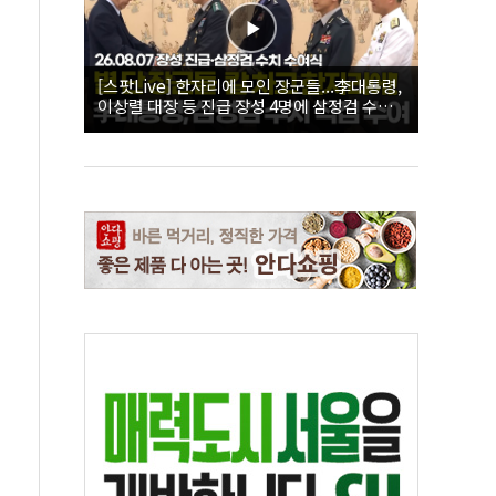
[스팟Live] 한자리에 모인 장군들...李대통령,
이상렬 대장 등 진급 장성 4명에 삼정검 수치
직접 수여｜26.08.07 장성 진급·삼정검 수치
수여식