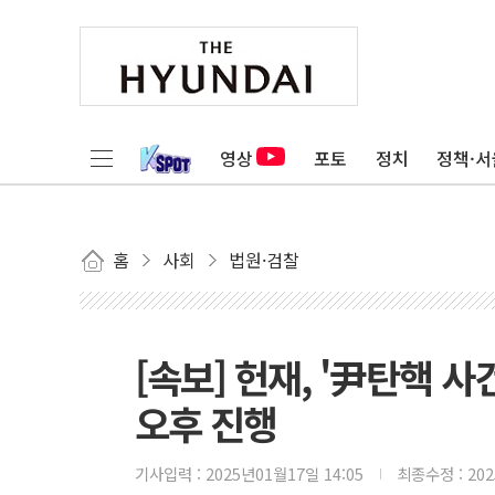
영상
포토
정치
정책·서
홈
사회
법원·검찰
[속보] 헌재, '尹탄핵 사
오후 진행
기사입력 :
2025년01월17일 14:05
최종수정 :
20