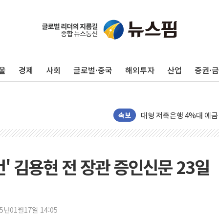
준공업지역 용적률 400
울
경제
사회
글로벌·중국
해외투자
산업
증권·
현대해상, 유튜브 양육 콘
[컨콜] 롯데케미칼, "LP
대형 저축은행 4%대 예금
서울 노원 40.2도…8년 만
속보
한전, 한전기술지주 출범
SK하이닉스, 용인·청주에
[중국증시 마감] CPO∙PC
건' 김용현 전 장관 증인신문 23일
[ETF 시황] 2차전지 E
[컨콜] 롯데케미칼 "대산
SK증권, 비대면 고객 대상
25년01월17일 14:05
통합위, 'AI 포용사회'·