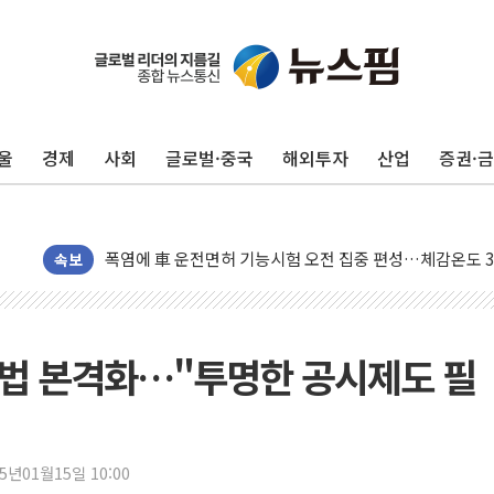
울
경제
사회
글로벌·중국
해외투자
산업
증권·
청양 밭에서 일하던 90대 숨져…온열질환 여부 조사
폭염에 車 운전면허 기능시험 오전 집중 편성…체감온도 3
李대통령, 'ISA·주가누르기 방지법' 전면 재검토 지시
속보
'호우 특보' 경북 울진 시간당 20~30mm 강한 비...가뭄 
주말 무더위·열대야 지속…내륙 곳곳 소나기
오세훈 "용산공원 주택 검토, 민주당 스스로 원칙 뒤집는 
입법 본격화…"투명한 공시제도 필
충북 주말 무더위 지속…청주·진천 35도, 곳곳 소나기
10월 보완수사권 폐지·공소청 출범…피해자들 '범죄 사각
한상협, 업계 개인정보 보안 새판 짠다…'자율규제단체' 
25년01월15일 10:00
민주당, 오늘 제주·인천 경선 발표...김민석 '재역전' vs 정