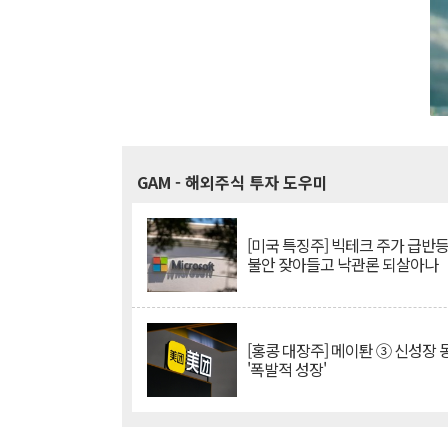
GAM
- 해외주식 투자 도우미
[미국 특징주] 빅테크 주가 급반등..
불안 잦아들고 낙관론 되살아나
[홍콩 대장주] 메이퇀 ③ 신성장
'폭발적 성장'