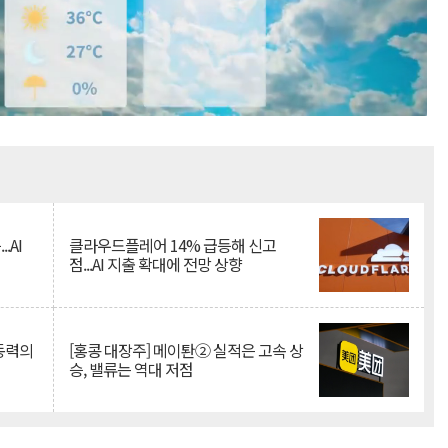
Mute
.AI
클라우드플레어 14% 급등해 신고
점...AI 지출 확대에 전망 상향
 동력의
[홍콩 대장주] 메이퇀② 실적은 고속 상
승, 밸류는 역대 저점