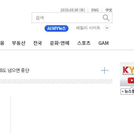
2026.08.08 (토)
ENG
中文
|
|
패밀리 사이트
금융
부동산
전국
문화·연예
스포츠
GAM
8도 넘으면 중단
해소될 듯
것"
지대' 우려
타진
청래 '격차 확대'