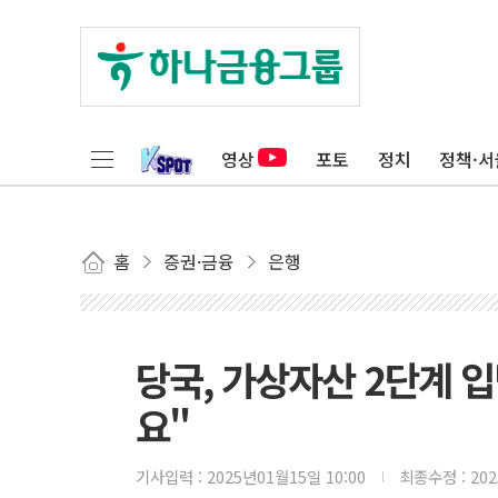
영상
포토
정치
정책·서
홈
증권·금융
은행
당국, 가상자산 2단계 
요"
기사입력 :
2025년01월15일 10:00
최종수정 :
20