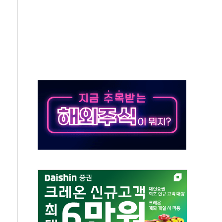
최고치
 요구
낮아지며 상승… STOXX 600 지수는 나흘 연속 최고치
세
엘·이란 위협에 맞설 자체 억지력 강화
동
톱'… 美 해상봉쇄 영향
각
체주 '활짝'