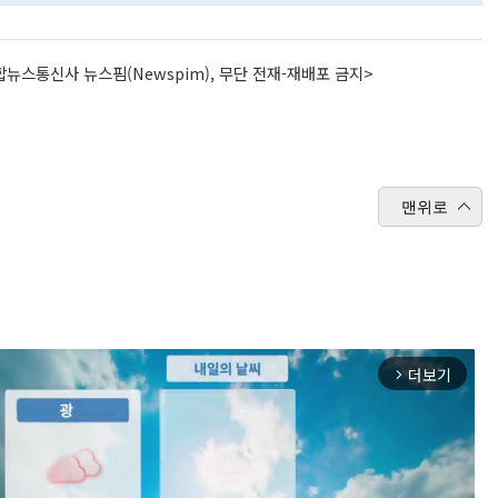
뉴스통신사 뉴스핌(Newspim), 무단 전재-재배포 금지>
맨위로
더보기
arrow_forward_ios