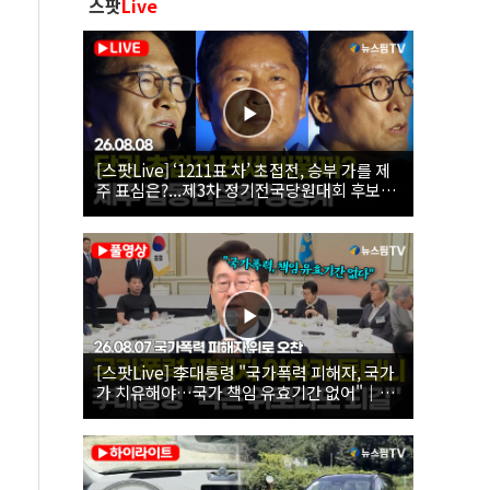
스팟
Live
[스팟Live] ‘1211표 차’ 초접전, 승부 가를 제
주 표심은?...제3차 정기전국당원대회 후보자
제주 합동연설회 생중계 | 26.08.08
[스팟Live] 李대통령 "국가폭력 피해자, 국가
가 치유해야…국가 책임 유효기간 없어"｜
26.08.07 국가폭력 피해자 위로 오찬