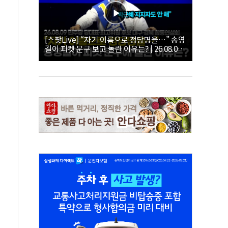
[스팟Live] “자기 이름으로 정당명을…” 송영
길이 피켓 문구 보고 놀란 이유는? | 26.08.09
더불어민주당 당대표·최고위원 후보 대구·경
북 합동연설회