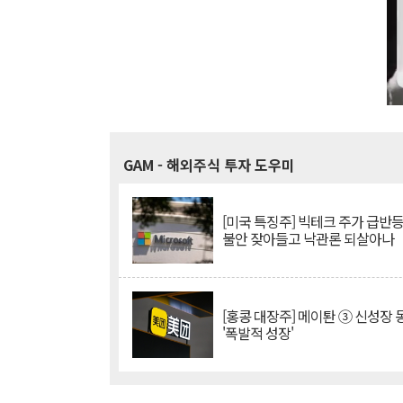
GAM
- 해외주식 투자 도우미
[미국 특징주] 빅테크 주가 급반등..
불안 잦아들고 낙관론 되살아나
[홍콩 대장주] 메이퇀 ③ 신성장
'폭발적 성장'