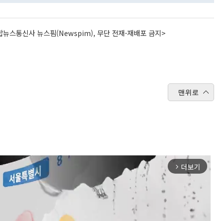
뉴스통신사 뉴스핌(Newspim), 무단 전재-재배포 금지>
맨위로
더보기
arrow_forward_ios