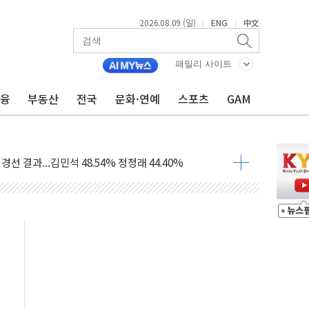
부 작업 중 근로자 1명 숨져
2026.08.09 (일)
ENG
中文
|
|
철강 AI융합실증센터' 들어선다
대 숨진 채 발견...경찰, 조사 중
패밀리 사이트
.48%p 차 선두 유지...金 46.01% vs 鄭 44.53%
기 당선...합산득표율 68.63%
금융
부동산
전국
문화·연예
스포츠
GAM
해 10대 구속…범행 후 반려견도 죽여
 정청래에 승리…金 48.54% vs 鄭 44.40%
경선 결과...김민석 48.54% 정청래 44.40%
발표...김민석 47.37% 정청래 45.71% 송영길 6.92%
발표...정청래 47.82% 김민석 46.35% 송영길 5.83%
발표...김민석 50.30% 정청래 41.94% 송영길 7.76%
객 400명 맞이…"마음 잇는 시간 되길"
 지급 확정되나…재상고 앞두고 막판 셈법
'행복상자' 전달
극기 거꾸로' 논란…이틀만에 철거