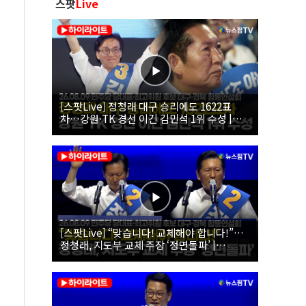
스팟
Live
[스팟Live] 정청래 대구 승리에도 1622표
차…강원·TK 경선 이긴 김민석 1위 수성 |
26.08.09 더불어민주당 당대표·최고위원 후
보 대구·경북 합동연설회
[스팟Live] “맞습니다! 교체해야 합니다!”…
정청래, 지도부 교체 주장 ‘정면돌파’ |
26.08.09 더불어민주당 당대표·최고위원 후
보 대구·경북 합동연설회