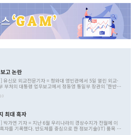
보고 논란
] 유신모 외교전문기자 = 청와대 영빈관에서 5일 열린 외교·
부 부처의 대통령 업무보고에서 정동영 통일부 장관의 '한반도
 구상'과 업무보고 발언이 논란을 빚고 있다. 이날 정 장관의
10
정부 내 조율을 거치지 않은 사안을 정책으로 추진하겠다고 공
는가 하면 사실 관계에 맞지 않은 설명도 있었다. 이재명 대통
로 신중을 기해 달라고 경고했고, 조현 외교부 장관은 '이상
지 최대 흑자
 근거한 비현실적 구상'이라는 비판을 내놨다. 그동안 정 장
책 관련 발언이 물의를 빚은 적은 여러 번 있지만 대통령과 유
] 박가연 기자 = 지난 6월 우리나라의 경상수지가 전월에 이
이 공개적으로 부정적 입장을 표명한 것은 이례적이다. 정 장
 흑자를 기록했다. 반도체를 중심으로 한 정보기술(IT) 품목 수
대북 접근법과 월권을 제어해야 한다는 목소리도 높아지고 있
간 상품수출이 처음으로 1000억달러를 넘어선 영향이다. [자