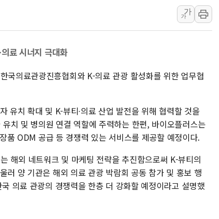
병무청, 보충역 전면 손질…
가
가
홈플러스發 대형마트 판매,
윤준병·이해민 의원, '정부
'호우·산사태 주의보' 울진 
티∙의료 시너지 극대화
 한국의료관광진흥협회와 K-의료 관광 활성화를 위한 업무협
자 유치 확대 및 K-뷰티∙의료 산업 발전을 위해 협력할 것을
유치 및 병의원 연결 역할에 주력하는 한편, 바이오플러스는
화장품 ODM 공급 등 경쟁력 있는 서비스를 제공할 예정이다.
는 해외 네트워크 및 마케팅 전략을 추진함으로써 K-뷰티의
울러 양 기관은 해외 의료 관광 박람회 공동 참가 및 홍보 행
 한국 의료 관광의 경쟁력을 한층 더 강화할 예정이라고 설명했