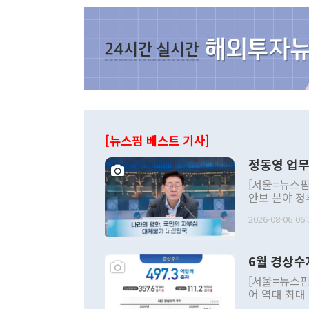
[뉴스핌 베스트 기사]
정동영 업무
[서울=뉴스핌
안보 분야 정
평화공존 발전
2026-08-06 06:
발언 중에는 
언한 것이 있
령은 공개적으
6월 경상수
주의적 희망에
관의 대북 정
[서울=뉴스핌
관 부처 장관
어 역대 최대
관의 무리한 
출 호조로 월