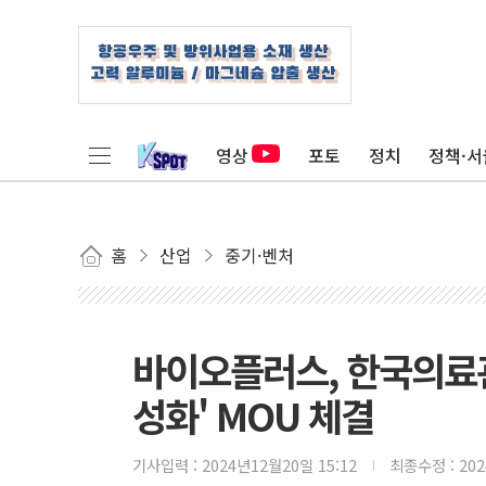
영상
포토
정치
정책·서
홈
산업
중기·벤처
바이오플러스, 한국의료관
성화' MOU 체결
기사입력 :
2024년12월20일 15:12
최종수정 :
20