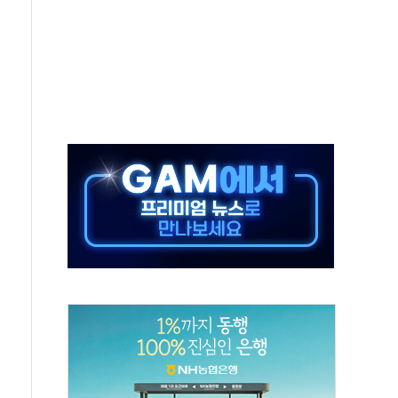
 예술·체육요원 최대 33% 감축
 역대 최대폭 감소한 9.4%↓…유통업계 양극화 심화
 특사'로 콜롬비아 대통령 취임식 참석
시간당 30mm 강한 비...호우 피해 없어