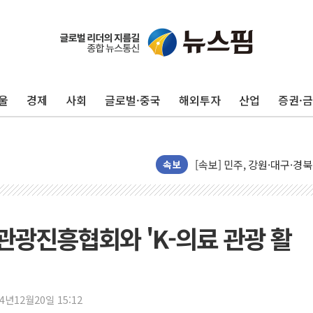
평택 진위면 공장서 탱크 내
포항 블루밸리 국가산단에 '
상주 낙동강 선착장 하류서 50
[종합] 김민석, 정청래에 누적 1
민주당 경북도당위원장에 오중
울
경제
사회
글로벌·중국
해외투자
산업
증권·
인천서 말다툼 중 어머니 살
김민석, 강원·대구·경북 경선서
[속보] 민주, 강원·대구·경북 
속보
[속보] 민주, 경북 경선 결과 
[속보] 민주, 대구 경선 결과 
[속보] 민주, 강원 경선 결과 
광진흥협회와 'K-의료 관광 활
정재헌 CEO, SKT 장기고
최태원, 노소영에 9440억
하나금융, 명동 소상공인에 
24년12월20일 15:12
인천시 광복절 현수막 '태