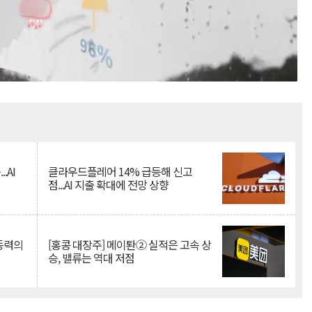
Mute
.AI
클라우드플레어 14% 급등해 신고
점...AI 지출 확대에 전망 상향
 동력의
[홍콩 대장주] 메이퇀② 실적은 고속 상
승, 밸류는 역대 저점