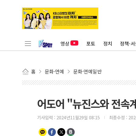
영상
포토
정치
정책·서
홈
문화·연예
문화·연예일반
어도어 "뉴진스와 전속
기사입력 :
2024년11월29일 08:15
최종수정 :
20