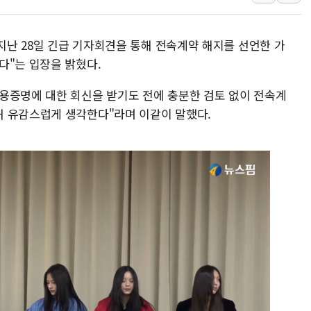
[AI MY 뉴스] 뉴욕 반도체주 프리뷰...美 고용 쇼크에 반도
뉴욕증시 프리뷰, 美 고용 쇼크에 금리 인상 우려 후퇴…나
 지난 28일 긴급 기자회견을 통해 전속계약 해지를 선언한 가
[종합] 美 7월 고용 2만3000명 감소 '쇼크'…9월 금리 인
다"는 입장을 밝혔다.
[사진] 이슬람 수니파 3개국, 공동방위협정 체결
용증명에 대한 회신을 받기도 전에 충분한 검토 없이 전속계
뉴욕증시 개장 전 특징주...아틀라시안·클라우드플레어
해 유감스럽게 생각한다"라며 이같이 말했다.
보훈부, 미 DPAA와 MOU… "6·25 미군 실종자 7359명
트럼프 "금리 내려야"…파월 때와 달리 워시엔 톤 낮춰
특정 정치인 측근 포항시 정책특보 내정설...포항시 '시끌'
李 "해남 태양광, 대한민국 다음 100년 밑거름…수도권 집