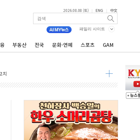
2026.08.08 (토)
ENG
中文
|
|
패밀리 사이트
금융
부동산
전국
문화·연예
스포츠
GAM
 정청래 격차 확대'
타진
최고치
 요구
낮아지며 상승… STOXX 600 지수는 나흘 연속 최고치
세
엘·이란 위협에 맞설 자체 억지력 강화
동
톱'… 美 해상봉쇄 영향
각