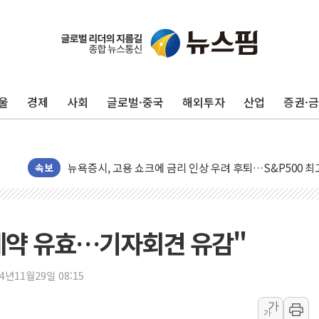
울
경제
사회
글로벌·중국
해외투자
산업
증권·
민주, 오늘 제주·인천 경선 결과 발표...'김민석 재역전 vs
한상협, 업계 개인정보 보안 새판 짠다…'자율규제단체' 
뉴욕증시, 고용 쇼크에 금리 인상 우려 후퇴…S&P500 
트럼프, 쿡 연준 이사 해임 재추진…"26일까지 의혹 소명"
속보
유럽증시, 美 고용 예상 밖 부진에 연준 금리 인상 가능성 
미 연준 매파 기세 꺾이나…고용 감소에 9월 동결 전망 우
[종합] 이슬람 수니파 3국, '공동방위협정' 체결… 이스라
계약 유효…기자회견 유감"
트럼프, 백신·자폐증 행정명령 검토…"이르면 다음 주"
美 항소법원, 백악관 무도회장 공사 중단 명령…트럼프 제
24년11월29일 08:15
이란 핵심 원유 수출항 '하르그섬', 최근 1주일 이상 '올스
가
가
美 고용 쇼크에 엔화 장중 급등…시장은 "또 개입했나" 촉