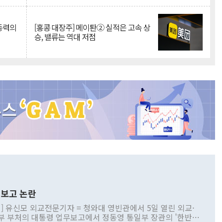
 동력의
[홍콩 대장주] 메이퇀② 실적은 고속 상
승, 밸류는 역대 저점
보고 논란
] 유신모 외교전문기자 = 청와대 영빈관에서 5일 열린 외교·
부 부처의 대통령 업무보고에서 정동영 통일부 장관의 '한반도