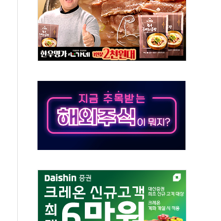
체주 '활짝'
스닥 선물 1%대 상승
상 기대 후퇴
·태양광주↑ VS 트레이드데스크·웬디스↓
 끝까지 찾겠다"
중 완화 전환점"