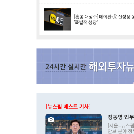
[홍콩 대장주] 메이퇀 ③ 신성장
'폭발적 성장'
[뉴스핌 베스트 기사]
정동영 업무
[서울=뉴스핌
안보 분야 정