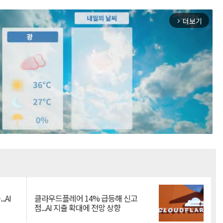
더보기
arrow_forward_ios
Mute
.AI
클라우드플레어 14% 급등해 신고
점...AI 지출 확대에 전망 상향