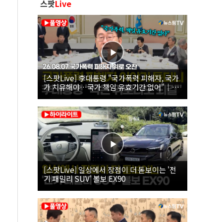
스팟
Live
[스팟Live] 李대통령 "국가폭력 피해자, 국가
가 치유해야…국가 책임 유효기간 없어"｜
26.08.07 국가폭력 피해자 위로 오찬
[스팟Live] 일상에서 장점이 더 돋보이는 '전
기 패밀리 SUV' 볼보 EX90