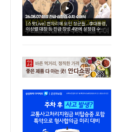
[스팟Live] 한자리에 모인 장군들...李대통령,
이상렬 대장 등 진급 장성 4명에 삼정검 수치
직접 수여｜26.08.07 장성 진급·삼정검 수치
수여식