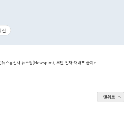
희진
뉴스통신사 뉴스핌(Newspim), 무단 전재-재배포 금지>
맨위로