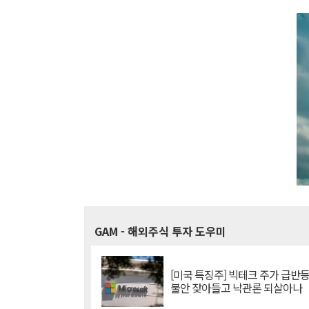
GAM
- 해외주식 투자 도우미
[미국 특징주] 빅테크 주가 급반등..
불안 잦아들고 낙관론 되살아나