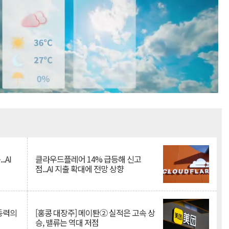
Mute
.AI
클라우드플레어 14% 급등해 신고
점...AI 지출 확대에 전망 상향
 동력의
[홍콩 대장주] 메이퇀② 실적은 고속 상
승, 밸류는 역대 저점