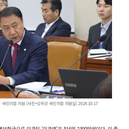
의힘 의원 [사진=김위상 국민의힘 의원실] 2024.10.17
면보험금으로 이관된 '이관액'은 516억 2300만원이다. 이 중