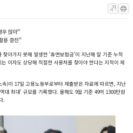
가
연일 폭염에 온열질환 
가
中 전방위 아파트 부양
인제 용대리 계곡서 수
경우 많아"
동해시, 11~14일 '
활용 증진"
강원 중·남부 동해안 
청양 밭에서 일하던 9
가 찾아가지 못해 발생한 '휴면보험금'이 지난해 말 기준 누적
폭염에 車 운전면허 기
쌓이는 이자도 상당해 적절한 사용처를 찾아야 한다는 지적이 제
李대통령, 'ISA·주가
'호우 특보' 경북 울진 
속)이 17일 고용노동부로부터 제출받은 자료에 따르면, 지난
역대 최대' 규모를 기록했다. 올해도 9월 기준 49억 1300만원
다.