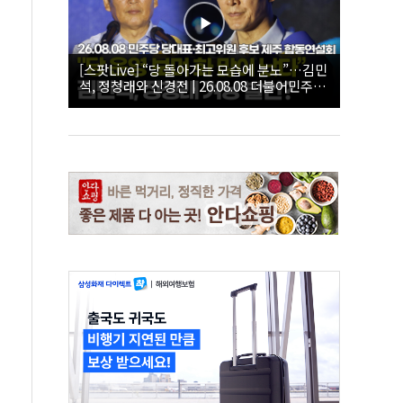
[스팟Live] “당 돌아가는 모습에 분노”…김민
석, 정청래와 신경전 | 26.08.08 더불어민주당
당대표·최고위원 후보 제주 합동연설회