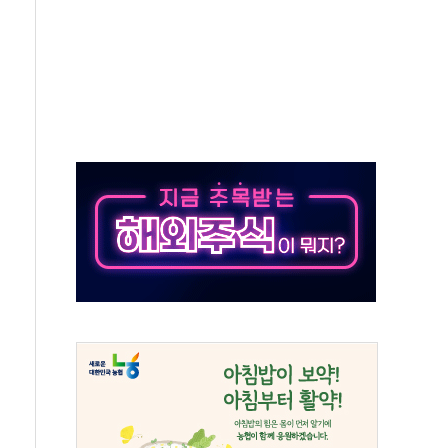
사망 23명…정부, 비상대응기구 가동
, 수도 베이징도 부동산 규제 철폐
위 상승으로 피서객 7명 고립…전원 구조
별똥별 멍' 운영…페르세우스 유성우 관측
시간당 50mm 이상 폭우…호우경보 발효
0대 숨져…온열질환 여부 조사
능시험 오전 집중 편성…체감온도 38도 넘으면 중단
누르기 방지법' 전면 재검토 지시
시간당 20~30mm 강한 비...가뭄 해소될 듯