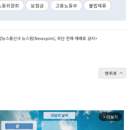
노동위원회
보험금
고용노동부
불법체류
뉴스통신사 뉴스핌(Newspim), 무단 전재-재배포 금지>
맨위로
더보기
arrow_forward_ios