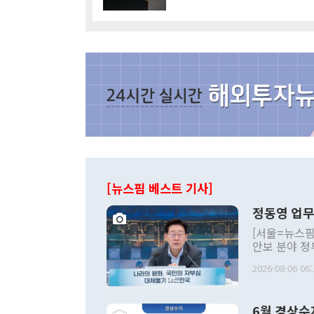
[뉴스핌 베스트 기사]
정동영 업무
[서울=뉴스핌
안보 분야 정
평화공존 발전
2026-08-06 06:
발언 중에는 
언한 것이 있
령은 공개적으
6월 경상수
주의적 희망에