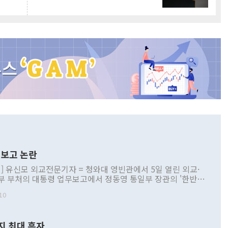
보고 논란
] 유신모 외교전문기자 = 청와대 영빈관에서 5일 열린 외교·
부 부처의 대통령 업무보고에서 정동영 통일부 장관의 '한반도
 구상'과 업무보고 발언이 논란을 빚고 있다. 이날 정 장관의
10
정부 내 조율을 거치지 않은 사안을 정책으로 추진하겠다고 공
는가 하면 사실 관계에 맞지 않은 설명도 있었다. 이재명 대통
로 신중을 기해 달라고 경고했고, 조현 외교부 장관은 '이상
지 최대 흑자
 근거한 비현실적 구상'이라는 비판을 내놨다. 그동안 정 장