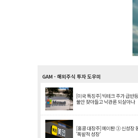
GAM
- 해외주식 투자 도우미
[미국 특징주] 빅테크 주가 급반등..
불안 잦아들고 낙관론 되살아나
[홍콩 대장주] 메이퇀 ③ 신성장
'폭발적 성장'