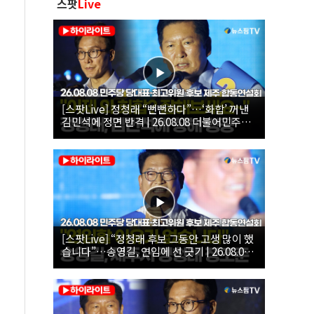
스팟
Live
[스팟Live] 정청래 “뻔뻔하다”…‘화합’ 꺼낸
김민석에 정면 반격 | 26.08.08 더불어민주당
당대표·최고위원 후보 제주 합동연설회
[스팟Live] “정청래 후보 그동안 고생 많이 했
습니다”…송영길, 연임에 선 긋기 | 26.08.08
더불어민주당 당대표·최고위원 후보 제주 합
동연설회