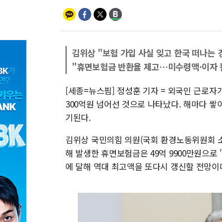
김위상 "보험 가입 사실 잊고 한국 떠나는 
"휴면보험금 반환율 제고…미수령액·이자 
[세종=뉴스핌] 정성훈 기자 = 외국인 근로자
300억원 넘어선 것으로 나타났다. 해마다 
기된다.
김위상 국민의힘 의원(국회 환경노동위원회 소
해 발생한 휴면보험금은 49억 9900만원으로 '
에 달해 역대 최고액을 또다시 갱신할 전망이