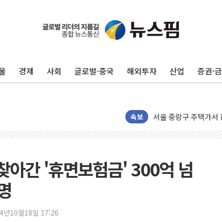
울
경제
사회
글로벌·중국
해외투자
산업
증권·
강릉·동해·삼척 시간당
폐기물 수거하다 참변
서울 중랑구 주택가서 
속보
李대통령 "결혼 때문에 
여수 오동도 인근 해상
추미애, '위안부' 피해
인천 선재도 갯벌서 해루
찾아간 '휴면보험금' 300억 넘
인천서 말다툼 중 어머니
명
'화합' 꺼낸 김민석에
李대통령, ISA 개편 
24년10월18일 17:26
동해중부 전 해상 풍랑