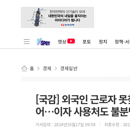
영상
포토
정치
정책·서
홈
경제
경제일반
[국감] 외국인 근로자 못
어…이자 사용처도 불분
기사입력 :
2024년10월17일 09:59
최종수정 :
20