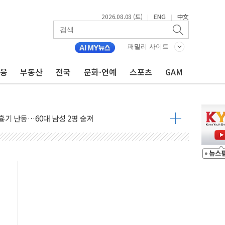
2026.08.08 (토)
ENG
中文
|
|
패밀리 사이트
금융
부동산
전국
문화·연예
스포츠
GAM
 최대 50㎜ 폭우…강원 동해안 강한 비 어어져
…60대 환경미화원 수거차에 치여 사망
흉기 난동…60대 남성 2명 숨져
손해 보는 일 없게"…'결혼 페널티' 22개 과제 손본다
서 모터보트 전복…1명 사망·1명 실종
자 기림의 날 참석..."국제적 시민 연대로 목소리 내야"
질 중 실종 60대 나흘만에 숨진 채 발견
 흉기 살해 10대 아들 체포
 '뻔뻔' 받아친 정청래…제주 연설서 신경전 고조
재검토 지시…與 "적극 환영"·野 "졸속 국정"
주의보…10일까지 최대 3.5m 높은 물결