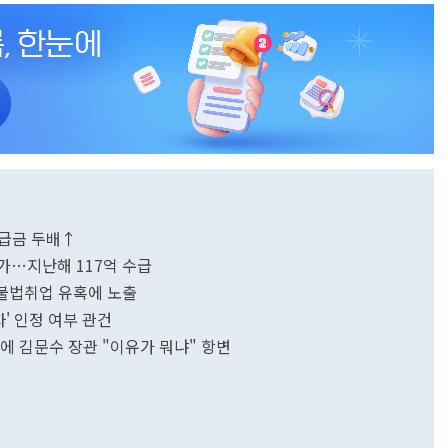
지급금 두배↑
가…지난해 117억 수급
.불법취업 유혹에 노출
' 인정 여부 관건
에 김문수 장관 "이유가 뭐냐" 항변