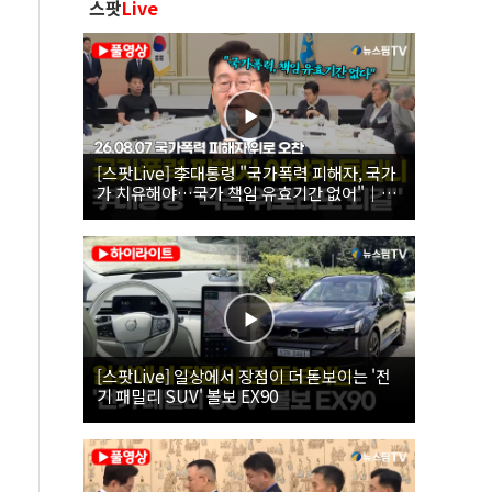
스팟
Live
[스팟Live] 李대통령 "국가폭력 피해자, 국가
가 치유해야…국가 책임 유효기간 없어"｜
26.08.07 국가폭력 피해자 위로 오찬
[스팟Live] 일상에서 장점이 더 돋보이는 '전
기 패밀리 SUV' 볼보 EX90