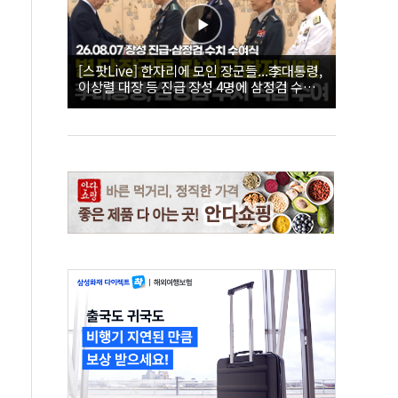
[스팟Live] 한자리에 모인 장군들...李대통령,
이상렬 대장 등 진급 장성 4명에 삼정검 수치
직접 수여｜26.08.07 장성 진급·삼정검 수치
수여식