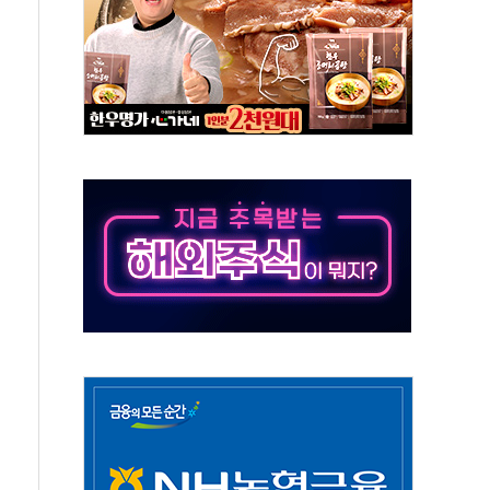
노원구 어르신에 삼계탕 배식 봉사
0% 적용하니…재건축보다 재개발 사업성 개선↑
콘텐츠 '소셜아이어워드' 대상 수상
PG 투입 비중 37%…하반기 확대 추진"
금 사라진다, OK·애큐온·페퍼만 남아
만에 서울서 40도 넘어
범…에너지 유니콘기업 본격 육성
에 54조 투자…D램·낸드 동시 증설
CB∙CRO가 이끈 '기술주 상승장'