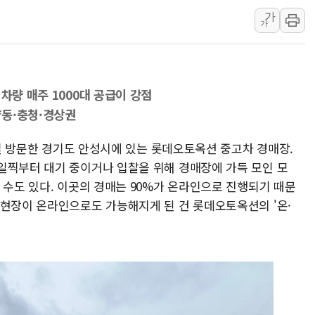
가
IPARK현대산업개발, 
가
준공업지역 용적률 40
현대해상, 유튜브 양육 
[컨콜] 롯데케미칼, "L
차량 매주 1000대 공급이 강점
대형 저축은행 4%대 예
양동·충청·경상권
서울 노원 40.2도…8년 
한전, 한전기술지주 출
14일 방문한 경기도 안성시에 있는 롯데오토옥션 중고차 경매장.
일찍부터 대기 중이거나 입찰을 위해 경매장에 가득 모인 모
SK하이닉스, 용인·청주
 수도 있다. 이곳의 경매는 90%가 온라인으로 진행되기 때문
[중국증시 마감] CPO∙P
 현장이 온라인으로도 가능해지게 된 건 롯데오토옥션의 '온·