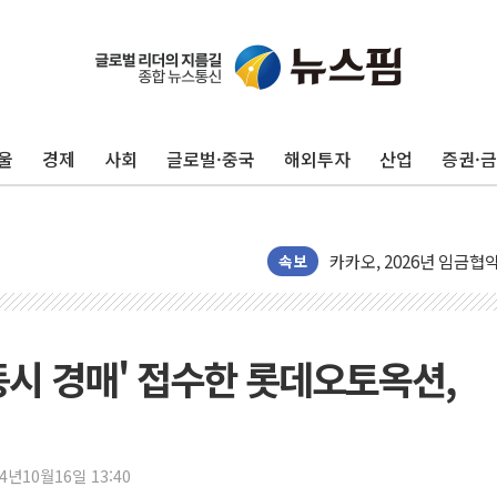
울
경제
사회
글로벌·중국
해외투자
산업
증권·
KDB생명 본입찰 3파전
반도체공학회 "R&D직 
카카오, 2026년 임금협
현대카드, 박재범·실리카겔
속보
[르포] 육군, 2031년까
송도 신축 아파트서 외벽
깊이가 다른 글로벌 투자 정
'동시 경매' 접수한 롯데오토옥션,
"호남 없이 민주 당권 없
SK하이닉스, 주주환원 
'무순위' 기회 왔다…신
24년10월16일 13:40
野 의원 42명, '사관학