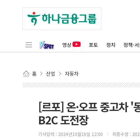
영상
포토
정치
정책·서
홈
산업
자동차
[르포] 온·오프 중고차 
B2C 도전장
기사입력 :
2024년10월16일 12:00
최종수정 :
20