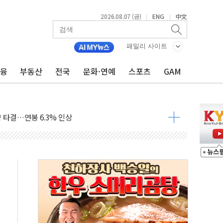
2026.08.07 (금)
ENG
中文
|
|
패밀리 사이트
금융
부동산
전국
문화·연예
스포츠
GAM
…한화·흥국·한투 참여
주 52시간제 개선해야…기술격차 확대 막아야"
약 타결…연봉 6.3% 인상
 등 8~9월 공연 라인업 공개
지 3개 보급단 '1등급 스마트 물류센터' 전환
 테라스 떨어져…SK에코플랜트 "전수 조사"
보 GAM - 맛보기편 (8/7)
다"...송영길·정청래·김민석, 호남 경선 앞두고 총력전
속도…"3분기 추가 방안 발표"
길·노량진·장위 서울 알짜 단지 주목
교 통합' 규탄 결의안 발의…이준석·한동훈 동참