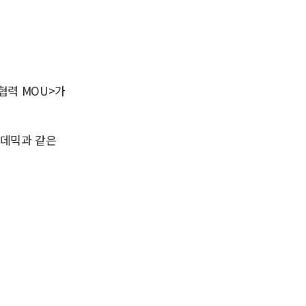
협력 MOU>가
팬데믹과 같은