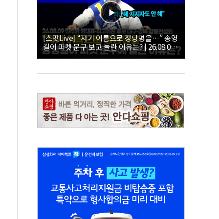
[스팟Live] “자기 이름으로 정당명을…” 송영
길이 피켓 문구 보고 놀란 이유는? | 26.08.09
더불어민주당 당대표·최고위원 후보 대구·경
북 합동연설회