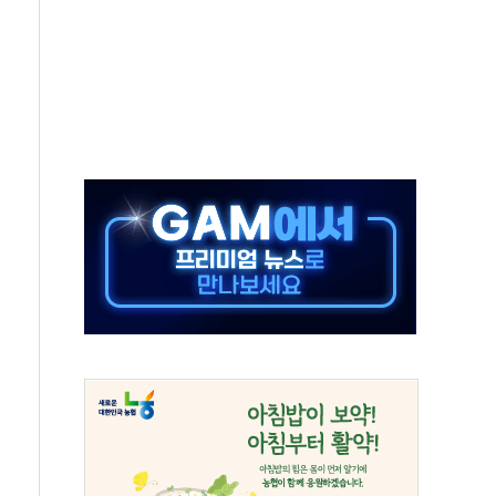
극기 거꾸로' 논란…이틀만에 철거
 예술·체육요원 최대 33% 감축
 역대 최대폭 감소한 9.4%↓…유통업계 양극화 심화
 특사'로 콜롬비아 대통령 취임식 참석
시간당 30mm 강한 비...호우 피해 없어
방…野 "청년 우롱 기괴" vs 與 "송구한 해프닝"