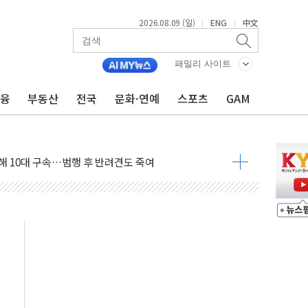
2026.08.09 (일)
ENG
中文
|
|
고 발생…작업자 1명 숨져
철강 AI융합실증센터' 들어선다
패밀리 사이트
대 숨진 채 발견...경찰, 조사 중
금융
부동산
전국
문화·연예
스포츠
GAM
.48%p 차 선두 유지...金 46.01% vs 鄭 44.53%
기 당선...합산득표율 68.63%
해 10대 구속…범행 후 반려견도 죽여
 정청래에 승리…金 48.54% vs 鄭 44.40%
경선 결과...김민석 48.54% 정청래 44.40%
발표...김민석 47.37% 정청래 45.71% 송영길 6.92%
발표...정청래 47.82% 김민석 46.35% 송영길 5.83%
발표...김민석 50.30% 정청래 41.94% 송영길 7.76%
객 400명 맞이…"마음 잇는 시간 되길"
 지급 확정되나…재상고 앞두고 막판 셈법
'행복상자' 전달