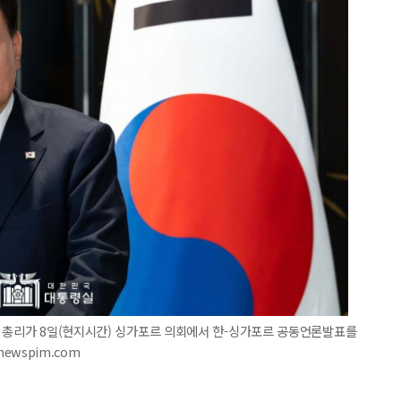
르 총리가 8일(현지시간) 싱가포르 의회에서 한-싱가포르 공동언론발표를
newspim.com