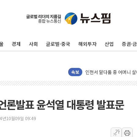
평택 진위면 공장서 질식사
포항 블루밸리 국가산단에 '
상주 낙동강 선착장 하류서 50
울
경제
사회
글로벌·중국
해외투자
산업
증권·
[종합] 김민석, 정청래에 누적 1
민주당 경북도당위원장에 오중
인천서 말다툼 중 어머니 살
김민석, 강원·대구·경북 경선서
속보
[속보] 민주, 강원·대구·경북 
[속보] 민주, 경북 경선 결과 
[속보] 민주, 대구 경선 결과 
동언론발표 윤석열 대통령 발표문
[속보] 민주, 강원 경선 결과 
정재헌 CEO, SKT 장기고
24년10월09일 09:49
최태원, 노소영에 9440억
가
가
하나금융, 명동 소상공인에 