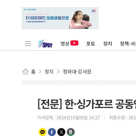
영상
포토
정치
정책·서
홈
정치
청와대·감사원
[전문] 한·싱가포르 공
기사입력 :
2024년10월08일 14:27
최종수정 :
20