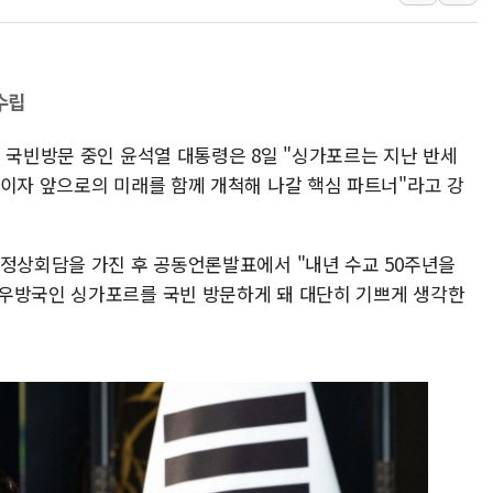
인천시 광복절 현수막 '태
병무청, 보충역 전면 손질…
홈플러스發 대형마트 판매,
수립
윤준병·이해민 의원, '정부
 국빈방문 중인 윤석열 대통령은 8일 "싱가포르는 지난 반세
'호우·산사태 주의보' 울진 
자이자 앞으로의 미래를 함께 개척해 나갈 핵심 파트너"라고 강
여야, 황희 '버스 하우스' 공
 정상회담을 가진 후 공동언론발표에서 "내년 수교 50주년을
 우방국인 싱가포르를 국빈 방문하게 돼 대단히 기쁘게 생각한