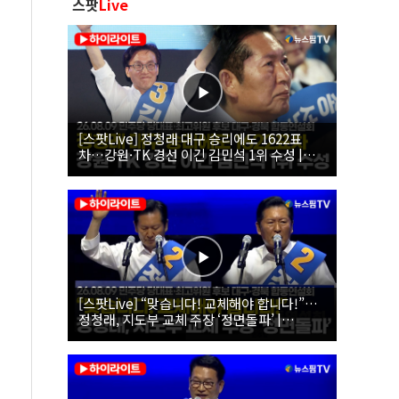
스팟
Live
[스팟Live] 정청래 대구 승리에도 1622표
차…강원·TK 경선 이긴 김민석 1위 수성 |
26.08.09 더불어민주당 당대표·최고위원 후
보 대구·경북 합동연설회
[스팟Live] “맞습니다! 교체해야 합니다!”…
정청래, 지도부 교체 주장 ‘정면돌파’ |
26.08.09 더불어민주당 당대표·최고위원 후
보 대구·경북 합동연설회