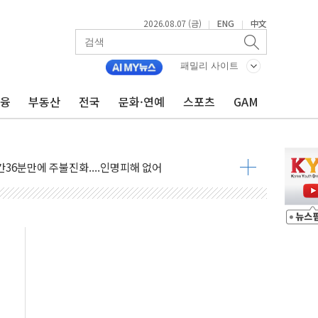
2026.08.07 (금)
ENG
中文
|
|
패밀리 사이트
금융
부동산
전국
문화·연예
스포츠
GAM
06건 공매
X90…'올 터치'는 호불호
시간36분만에 주불진화....인명피해 없어
…자료는 전·현직 직원으로부터 확보"
가자 3만 명 돌파
선 운항허가 취득...중국 노선 다변화
 창작자 지원 규모 2배 확대
...휴대폰 결제 최대 6000원 할인
고 제휴 전자책 요금제 출시
 호출 서비스
..지역축제 '불금전파, 송정'과 상생