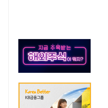
비 본격화…'AI 데이터 기반 메디테크 혁신허브' 구상
로 출입 통제
추돌…1명 심정지·5명 부상
..진화헬기 3대 투입
 항소심도 징역 3년
000억원 돌파
 금융 지원
적금 완판
개...장바구니에 홈플러스 담아달라" 호소