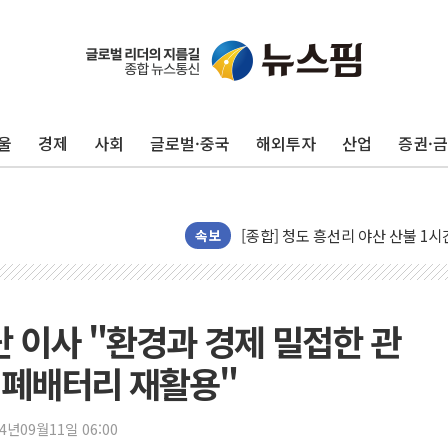
울
경제
사회
글로벌·중국
해외투자
산업
증권·
캠코, 5918억원 규모 압류재산 15
[시승기] 공간·승차감 잡은 볼보 E
[종합] 청도 흥선리 야산 산불 1
한미 법카 제보자 "신동국과 무관
속보
라인게임즈, '콰이어트' 테스트 참
에어로케이항공, 청주-중국 청두 노
네이버, AI 브리핑 도입 후 블로그
단 이사 "환경과 경제 밀접한 관
SKT, '8월 월간 럭키 페스타' 실시
 폐배터리 재활용"
LG헬로비전 '헬로모바일', 교보문
KTis, 02-114로 카카오 T 택시
24년09월11일 06:00
해군1함대 '창설 80주년' 기념식.