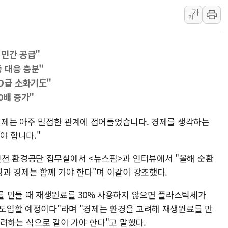
가
원주시, 첨단의료복합단지 지정 준
가
삼척시, 무건리 이끼폭포 생태탐방
전남광주 화정역 인근 도로 4중 
 민간 공급"
청도 문수리 야산서 산불 진화 중.
 대응 충분"
'해병 순직 책임' 임성근 전 사단장
D급 소화기도"
헥토이노베이션, 상반기 매출 첫 2
0배 증가"
우리은행, 고창해상풍력에 4000억
NH농협은행, 모두투어 제휴 여행
 경제는 아주 밀접한 관계에 접어들었습니다. 경제를 생각하는
야 합니다."
민병덕 "오늘 67개 점포 영업 재
천 환경공단 집무실에서 <뉴스핌>과 인터뷰에서 "올해 순환
과 경제는 함께 가야 한다"며 이같이 강조했다.
 만들 때 재생원료를 30% 사용하지 않으면 플라스틱세가
을 도입할 예정이다"라며 "경제는 환경을 고려해 재생원료를 만
려하는 식으로 같이 가야 한다"고 말했다.