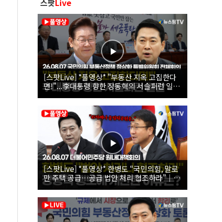
스팟
Live
[스팟Live] *풀영상* "부동산 지옥 고집한다
면!"...李대통령 향한 장동혁의 서슬퍼런 일갈
| 26.08.07 국민의힘 부동산정책 정상화 특별
위원회 전체회의
[스팟Live] *풀영상* 한병도 “국민의힘, 말로
만 주택 공급…공급 법안 처리 협조하라”｜
26.08.07 더불어민주당 원내대책회의