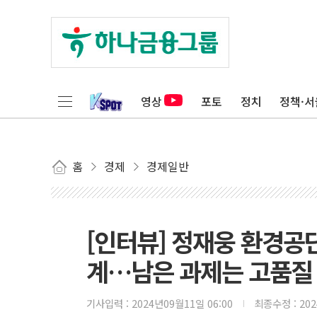
영상
포토
정치
정책·서
홈
경제
경제일반
[인터뷰] 정재웅 환경공
계…남은 과제는 고품질
기사입력 :
2024년09월11일 06:00
최종수정 :
20