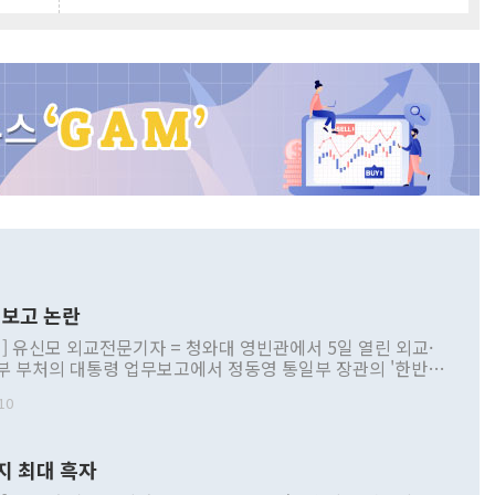
보고 논란
] 유신모 외교전문기자 = 청와대 영빈관에서 5일 열린 외교·
부 부처의 대통령 업무보고에서 정동영 통일부 장관의 '한반도
 구상'과 업무보고 발언이 논란을 빚고 있다. 이날 정 장관의
10
정부 내 조율을 거치지 않은 사안을 정책으로 추진하겠다고 공
는가 하면 사실 관계에 맞지 않은 설명도 있었다. 이재명 대통
로 신중을 기해 달라고 경고했고, 조현 외교부 장관은 '이상
지 최대 흑자
 근거한 비현실적 구상'이라는 비판을 내놨다. 그동안 정 장
책 관련 발언이 물의를 빚은 적은 여러 번 있지만 대통령과 유