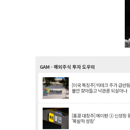
GAM
- 해외주식 투자 도우미
[미국 특징주] 빅테크 주가 급반등..
불안 잦아들고 낙관론 되살아나
[홍콩 대장주] 메이퇀 ③ 신성장
'폭발적 성장'