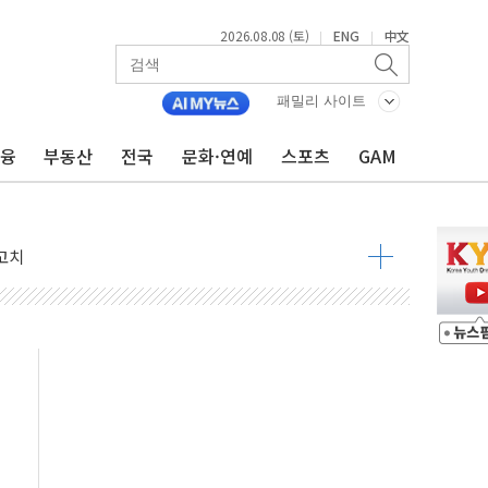
2026.08.08 (토)
ENG
中文
|
|
것"
패밀리 사이트
금융
부동산
전국
문화·연예
스포츠
GAM
지대' 우려
 정청래 격차 확대'
타진
최고치
 요구
낮아지며 상승… STOXX 600 지수는 나흘 연속 최고치
세
엘·이란 위협에 맞설 자체 억지력 강화
동
톱'… 美 해상봉쇄 영향