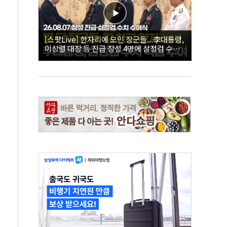
[스팟Live] 한자리에 모인 장군들...李대통령,
이상렬 대장 등 진급 장성 4명에 삼정검 수치
직접 수여｜26.08.07 장성 진급·삼정검 수치
수여식