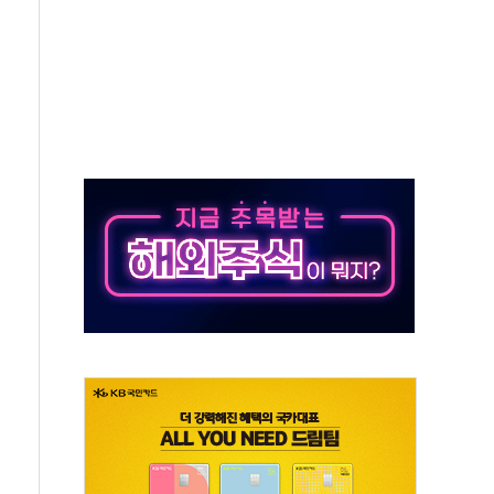
각
체주 '활짝'
스닥 선물 1%대 상승
상 기대 후퇴
·태양광주↑ VS 트레이드데스크·웬디스↓
 끝까지 찾겠다"