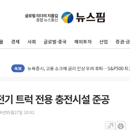
오세훈 "용산공원 주택 검토, 민주당 스스로 원칙 뒤집는 
충북 주말 무더위 지속…청주·진천 35도, 곳곳 소나기
울
경제
사회
글로벌·중국
해외투자
산업
증권·
10월 보완수사권 폐지·공소청 출범…피해자들 '범죄 사각
민주, 오늘 제주·인천 경선 결과 발표...'김민석 재역전 vs
한상협, 업계 개인정보 보안 새판 짠다…'자율규제단체' 
뉴욕증시, 고용 쇼크에 금리 인상 우려 후퇴…S&P500 
속보
트럼프, 쿡 연준 이사 해임 재추진…"26일까지 의혹 소명"
유럽증시, 美 고용 예상 밖 부진에 연준 금리 인상 가능성 
미 연준 매파 기세 꺾이나…고용 감소에 9월 동결 전망 우
 전기 트럭 전용 충전시설 준공
[종합] 이슬람 수니파 3국, '공동방위협정' 체결… 이스라
트럼프, 백신·자폐증 행정명령 검토…"이르면 다음 주"
24년05월27일 10:02
美 항소법원, 백악관 무도회장 공사 중단 명령…트럼프 제
가
가
이란 핵심 원유 수출항 '하르그섬', 최근 1주일 이상 '올스