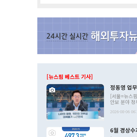
[뉴스핌 베스트 기사]
정동영 업무
[서울=뉴스핌
안보 분야 정
평화공존 발전
2026-08-06 06:
발언 중에는 
언한 것이 있
령은 공개적으
6월 경상수
주의적 희망에
관의 대북 정