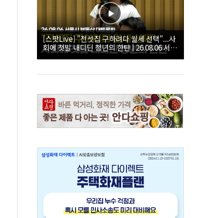
[스팟Live] "전셋집 구하려다 월세 선택"...사
회에 첫발 내디딘 청년의 한탄 | 26.08.06 서울
시 부동산 대토론회