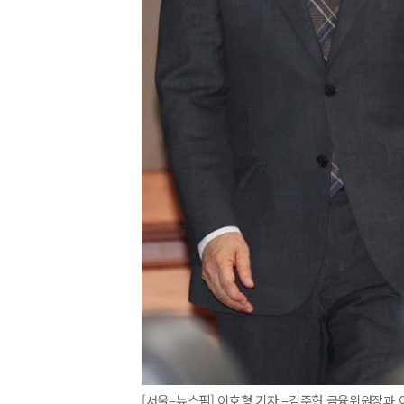
[서울=뉴스핌] 이호형 기자 =김주현 금융위원장과