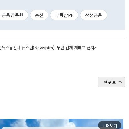
금융감독원
총선
부동산PF
상생금융
뉴스통신사 뉴스핌(Newspim), 무단 전재-재배포 금지>
맨위로
더보기
arrow_forward_ios