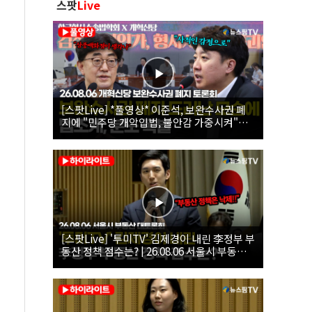
스팟
Live
[스팟Live] *풀영상* 이준석, 보완수사권 폐
지에 "민주당 개악입법, 불안감 가중시켜"｜
26.08.06 개혁신당 보완수사권 폐지 토론회
[스팟Live] '투미TV' 김제경이 내린 李정부 부
동산 정책 점수는? | 26.08.06 서울시 부동산
대토론회