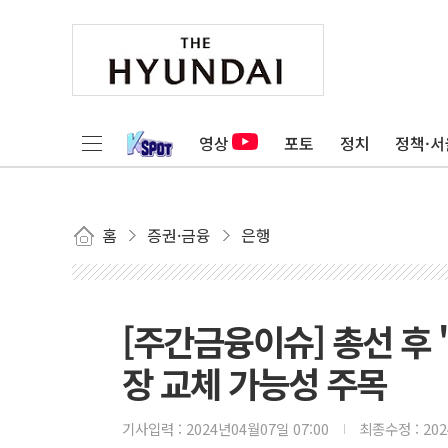
영상
포토
정치
정책·서
홈
증권·금융
은행
[주간금융이슈] 총선 후 
장 교체 가능성 주목
기사입력 :
2024년04월07일 07:00
최종수정 :
20