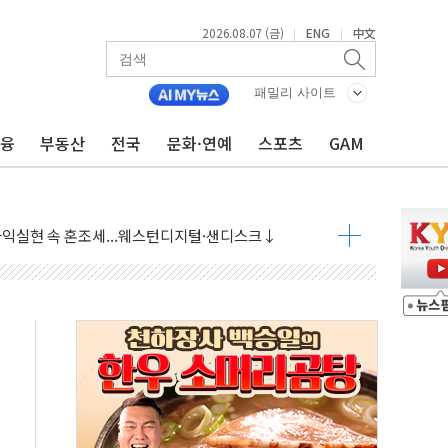
2026.08.07 (금)
ENG
中文
|
|
 상승… "2분기 기업 순이익 21% 증가" 전망
 나토 회원국 공격 검토… 거짓 깃발 작전"
패밀리 사이트
재회…로봇·AI 데이터센터·모빌리티 구체화
금융
부동산
전국
문화·연예
스포츠
GAM
·아이온큐·도어대시↑ VS 샌디스크·피그마·앱러빈↓
 반대…상법·자본시장법 개정 논의"
 차익실현 속 혼조세...웨스턴디지털·샌디스크↓
에 긴급 안보 점검회의
호르무즈 재개방 기대에 강세
조까지, 상승...호실적 보고 기업 상승세 뚜렷
인 '사파리' 공격… 시민들 공포감 극대화 전략
' 임시 주총 기대감에 홀로 상한가…마진 잔액은 사상 최고
버리지 위험수위…숨은 차입이 더 큰 변수"
대응 1단계 진압 중
야, 경쟁상대 中과 비교해야"