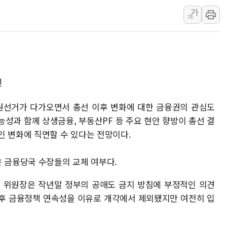
가
해군 1함대 창설 80주년…지역과 함께
가
[3보] 북, 원산서 동해로 단거리 탄도
우크라 드론 전술, 중남미 콜롬비아에
동해해경, 독도 해상서 부유물 감긴 
주한미군 "오산기지 누출, 백린 아닌 
전
구미 폐염산처리업체서 불 2시간30여
의원선거가 다가오면서 총선 이후 변화에 대한 금융권의 관심도
성과 함께 상생금융, 부동산PF 등 주요 현안 향방이 총선 결
인 변화에 직면할 수 있다는 전망이다.
은 금융당국 수장들의 교체 여부다.
주현 위원장은 작년말 정부의 공매도 금지 방침에 부정적인 의견
이후 금융정책 연속성을 이유로 개각에서 제외됐지만 여전히 입