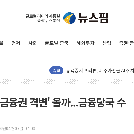
유럽증시, 견조한 실적 소화하며 대부분
리투아니아 국방 "러, 우크라 드론으로
구광모, 내주 실리콘밸리서 젠슨 황 
울
경제
사회
글로벌·중국
해외투자
산업
증권·
뉴욕증시 개장 전 특징주...모더나
김정관 장관 "영업이익 N% 성과급
뉴욕증시 프리뷰, 미 주가선물 AI주
청와대, 북한 단거리 탄도미사일 발사
속보
금값 7주 만에 최고…美 고용 둔화·
[인도증시] 중동 긴장 완화에 실적 호
러, 1인칭시점 드론으로 우크라 민간
'금융권 격변' 올까...금융당국 수
[베트남 증시] 지수 하락 속 'DGC
'월가의 황제' 다이먼 "금융시장 레
양주 섬유염색공장서 화재 1명 중상…
24년04월07일 07:00
김정관 산업부 장관 "주 52시간 손봐