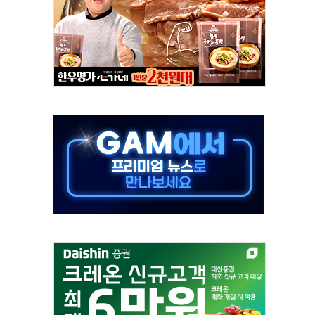
하는 '선봉'의 대민 봉사
미사일 1발 발사… 올해 10번째·42일 만 도발
 새 안보 위기… 반군·마약카르텔이 습득해 전투 활용
어선 구조
무해한 표면 부식 물질"
분만에 진화...외국인 노동자 숨져