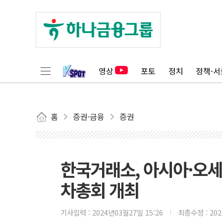
영상
포토
정치
정책·서
홈
증권·금융
증권
한국거래소, 아시아·오세아
차총회 개최
기사입력 :
2024년03월27일 15:26
최종수정 :
20