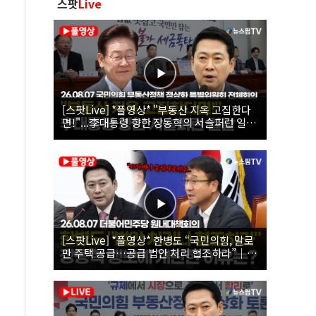
스팟
Live
[스팟Live] *풀영상* "부동산 지옥 고집한다
면!"...李대통령 향한 장동혁의 서슬퍼런 일갈
| 26.08.07 국민의힘 부동산정책 정상화 특별
위원회 전체회의
[스팟Live] *풀영상* 한병도 “국민의힘, 말로
만 주택 공급…공급 법안 처리 협조하라”｜
26.08.07 더불어민주당 원내대책회의