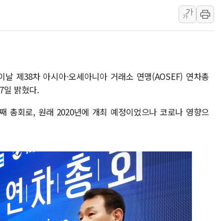
가
SKT, '8월 월간 럭키 페스타' 실시
가
LG헬로비전 '헬로모바일', 교보문
KTis, 02-114로 카카오 T 택시
해군1함대 '창설 80주년' 기념식.
원주시, 첨단의료복합단지 지정 준
이날 제38차 아시아·오세아니아 거래소 연맹(AOSEF) 연차총
삼척시, 무건리 이끼폭포 생태탐방
7일 밝혔다.
임동원 전 장관과 대화 나누는 정
 총회로, 원래 2020년에 개최 예정이었으나 코로나 영향으
취재진과 대화하는 정세현 전 통일