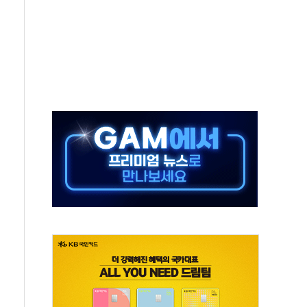
...휴대폰 결제 최대 6000원 할인
고 제휴 전자책 요금제 출시
 호출 서비스
..지역축제 '불금전파, 송정'과 상생
비 본격화…'AI 데이터 기반 메디테크 혁신허브' 구상
로 출입 통제
동영 통일부 장관
부 장관