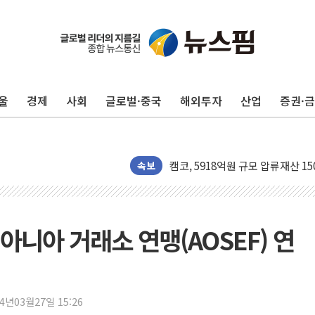
국민의힘 윤리위, '부산 돌려차기
울
경제
사회
글로벌·중국
해외투자
산업
증권·
수박으로 여름 나는 하마
전남광주 구례 산불 32분 만에 주
캠코, 5918억원 규모 압류재산 15
[시승기] 공간·승차감 잡은 볼보 E
속보
가오픈한 홈플러스
돌아온 홈플러스
[종합] 청도 흥선리 야산 산불 1
니아 거래소 연맹(AOSEF) 연
한미 법카 제보자 "신동국과 무관
라인게임즈, '콰이어트' 테스트 참
에어로케이항공, 청주-중국 청두 노
24년03월27일 15:26
네이버, AI 브리핑 도입 후 블로그