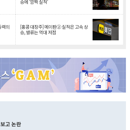
승에 '깜짝 실적'
 동력의
[홍콩 대장주] 메이퇀② 실적은 고속 상
승, 밸류는 역대 저점
보고 논란