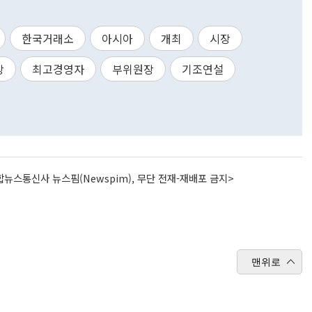
한국거래소
아시아
개최
시장
장
최고경영자
부위원장
기조연설
뉴스통신사 뉴스핌(Newspim), 무단 전재-재배포 금지>
맨위로