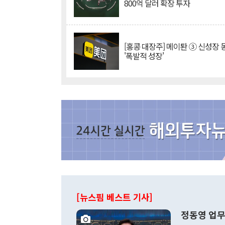
800억 달러 확장 투자
[홍콩 대장주] 메이퇀 ③ 신성장
'폭발적 성장'
[뉴스핌 베스트 기사]
정동영 업무