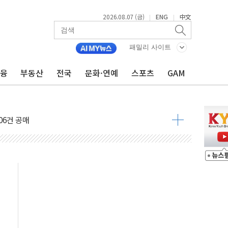
2026.08.07 (금)
ENG
中文
|
|
패밀리 사이트
 발언' 논란 서범수·진종오 징계절차 개시
금융
부동산
전국
문화·연예
스포츠
GAM
불 진화...인명피해 없어
06건 공매
X90…'올 터치'는 호불호
시간36분만에 주불진화....인명피해 없어
…자료는 전·현직 직원으로부터 확보"
가자 3만 명 돌파
선 운항허가 취득...중국 노선 다변화
 창작자 지원 규모 2배 확대