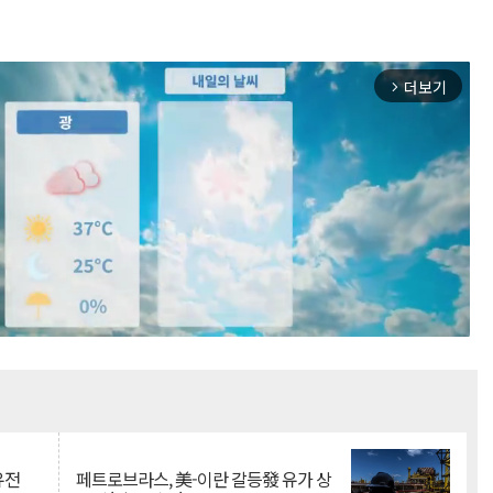
더보기
arrow_forward_ios
Mute
유전
페트로브라스, 美-이란 갈등發 유가 상