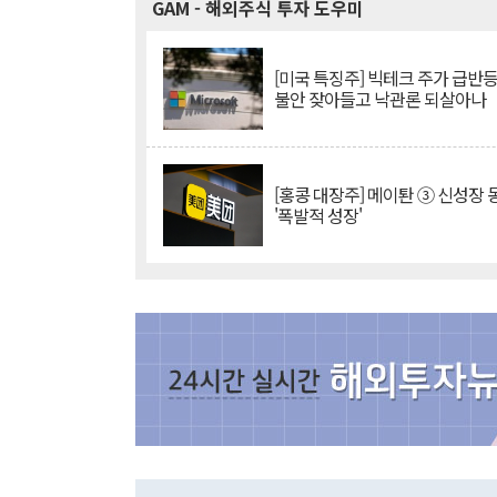
GAM
- 해외주식 투자 도우미
[미국 특징주] 빅테크 주가 급반등..
불안 잦아들고 낙관론 되살아나
[홍콩 대장주] 메이퇀 ③ 신성장
'폭발적 성장'