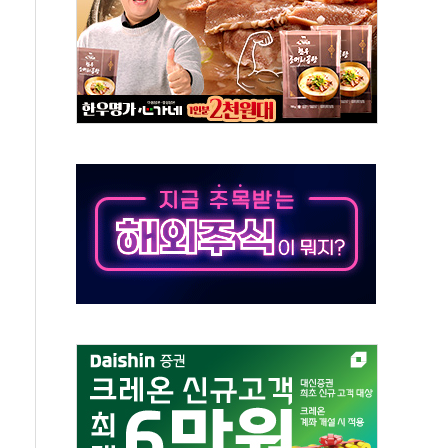
체주 '활짝'
스닥 선물 1%대 상승
상 기대 후퇴
·태양광주↑ VS 트레이드데스크·웬디스↓
 끝까지 찾겠다"
중 완화 전환점"