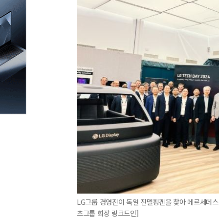
LG그룹 경영진이 독일 진델핑겐을 찾아 메르세데스
츠그룹 회장 링크드인]