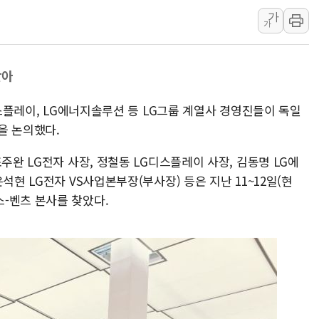
가
[AI MY 뉴스] 뉴욕 반도체주 프리뷰...美 고용 쇼크에 반도
가
뉴욕증시 프리뷰, 美 고용 쇼크에 금리 인상 우려 후퇴…나
[종합] 美 7월 고용 2만3000명 감소 '쇼크'…9월 금리 인
찾아
[사진] 이슬람 수니파 3개국, 공동방위협정 체결
뉴욕증시 개장 전 특징주...아틀라시안·클라우드플레어
디스플레이, LG에너지솔루션 등 LG그룹 계열사 경영진들이 독일
보훈부, 미 DPAA와 MOU… "6·25 미군 실종자 7359명
을 논의했다.
트럼프 "금리 내려야"…파월 때와 달리 워시엔 톤 낮춰
주완 LG전자 사장, 정철동 LG디스플레이 사장, 김동명 LG에
특정 정치인 측근 포항시 정책특보 내정설...포항시 '시끌'
석현 LG전자 VS사업본부장(부사장) 등은 지난 11~12일(현
李 "해남 태양광, 대한민국 다음 100년 밑거름…수도권 집
-벤츠 본사를 찾았다.