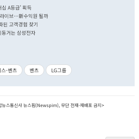
더십 A등급' 획득
업 드라이브…新수익원 될까
차별화된 고객경험 찾기
 시동거는 삼성전자
스-벤츠
벤츠
LG그룹
뉴스통신사 뉴스핌(Newspim), 무단 전재-재배포 금지>