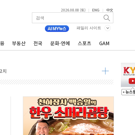
2026.08.08 (토)
ENG
中文
|
|
패밀리 사이트
금융
부동산
전국
문화·연예
스포츠
GAM
 정청래 격차 확대'
타진
최고치
 요구
낮아지며 상승… STOXX 600 지수는 나흘 연속 최고치
세
엘·이란 위협에 맞설 자체 억지력 강화
동
톱'… 美 해상봉쇄 영향
각