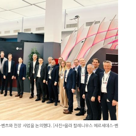
-벤츠와 전장 사업을 논의했다. [사진=올라 칼레니우스 메르세데스-벤