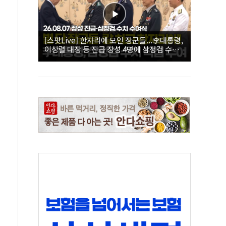
[스팟Live] 한자리에 모인 장군들...李대통령,
이상렬 대장 등 진급 장성 4명에 삼정검 수치
직접 수여｜26.08.07 장성 진급·삼정검 수치
수여식