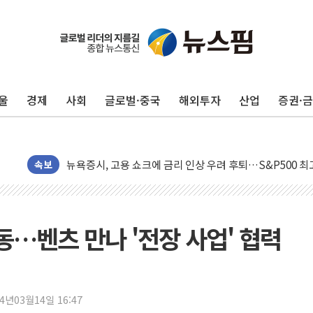
울
경제
사회
글로벌·중국
해외투자
산업
증권·
민주, 오늘 제주·인천 경선 결과 발표...'김민석 재역전 vs
한상협, 업계 개인정보 보안 새판 짠다…'자율규제단체' 
뉴욕증시, 고용 쇼크에 금리 인상 우려 후퇴…S&P500 
속보
트럼프, 쿡 연준 이사 해임 재추진…"26일까지 의혹 소명"
유럽증시, 美 고용 예상 밖 부진에 연준 금리 인상 가능성 
미 연준 매파 기세 꺾이나…고용 감소에 9월 동결 전망 우
동…벤츠 만나 '전장 사업' 협력
[종합] 이슬람 수니파 3국, '공동방위협정' 체결… 이스라
트럼프, 백신·자폐증 행정명령 검토…"이르면 다음 주"
美 항소법원, 백악관 무도회장 공사 중단 명령…트럼프 제
이란 핵심 원유 수출항 '하르그섬', 최근 1주일 이상 '올스
24년03월14일 16:47
美 고용 쇼크에 엔화 장중 급등…시장은 "또 개입했나" 촉