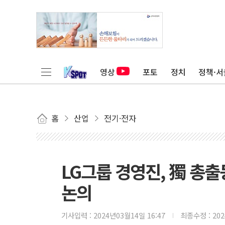
영상
포토
정치
정책·서
홈
산업
전기·전자
LG그룹 경영진, 獨 총출
논의
기사입력 :
2024년03월14일 16:47
최종수정 :
20