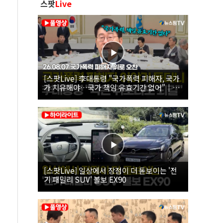
스팟
Live
[스팟Live] 李대통령 "국가폭력 피해자, 국가
가 치유해야…국가 책임 유효기간 없어"｜
26.08.07 국가폭력 피해자 위로 오찬
[스팟Live] 일상에서 장점이 더 돋보이는 '전
기 패밀리 SUV' 볼보 EX90