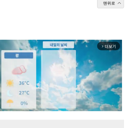
맨위로
더보기
arrow_forward_ios