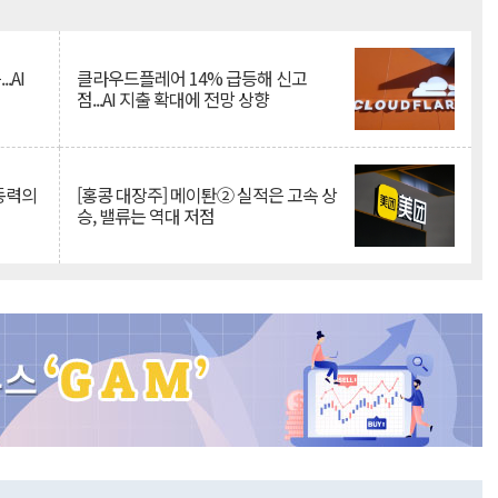
Mute
.AI
클라우드플레어 14% 급등해 신고
점...AI 지출 확대에 전망 상향
 동력의
[홍콩 대장주] 메이퇀② 실적은 고속 상
승, 밸류는 역대 저점