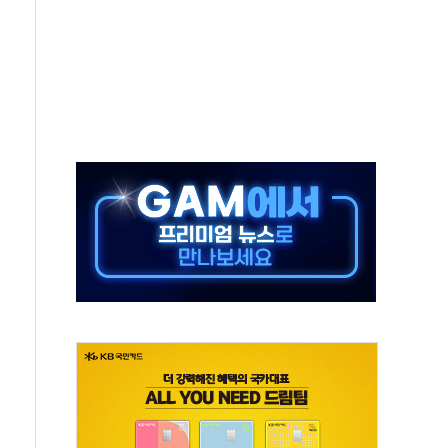
어선 구조
무해한 표면 부식 물질"
분만에 진화...외국인 노동자 숨져
즌2
축 피해 최소화 '총력 대응'
유입에도 박스권…美 암호화폐 법안 처리 여부도 변수