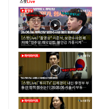
스팟
Live
[스팟Live] *풀영상* 이준석, 보완수사권 폐
지에 "민주당 개악입법, 불안감 가중시켜"｜
26.08.06 개혁신당 보완수사권 폐지 토론회
[스팟Live] '투미TV' 김제경이 내린 李정부 부
동산 정책 점수는? | 26.08.06 서울시 부동산
대토론회