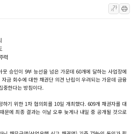
가
동해해경, 독도 해상서 부유물 감긴 
가
주한미군 "오산기지 누출, 백린 아닌 
구미 폐염산처리업체서 불 2시간30여
해군과 함께하는 '불금전파, 송정' 시
시
강원도 폭염특보 11일째…온열질환·가
도
[코인 시황] 비트코인, ETF 자금 
 주력
아웃 승인이 9부 능선을 넘은 가운데 60개에 달하는 사업장에
. 자금 회수에 대한 채권단 의견 난립이 우려되는 가운데 금융
 집중한다는 방침이다.
기 위한 1차 협의회를 10일 개최했다. 609개 채권자를 대
때문에 최종 결과는 이날 오후 늦게나 내일 중 공개될 것으로
닌 채무금액(산업은행 신고 채권액) 기준 75%의 동의가 필