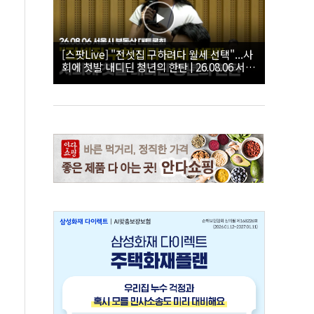
[스팟Live] "전셋집 구하려다 월세 선택"...사
회에 첫발 내디딘 청년의 한탄 | 26.08.06 서울
시 부동산 대토론회