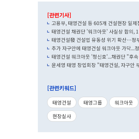
[관련기사]
고용부, 태영건설 등 605개 건설현장 
태영건설 채권단 '워크아웃' 사실상 합의, 
태영건설發 건설업 유동성 위기 확산…정부
추가 자구안에 태영건설 워크아웃 가닥...정
태영건설 워크아웃 '청신호'...채권단 "후속
윤세영 태영 창업회장 "태영건설, 자구안 부
[관련키워드]
태영건설
태영그룹
워크아웃
현장실사