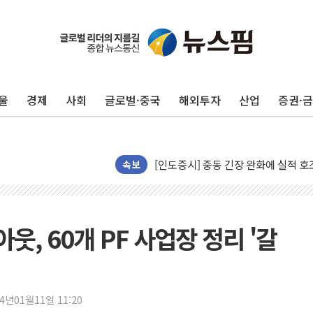
뉴욕증시 개장 전 특징주...모더나
김정관 장관 "영업이익 N% 성과급
뉴욕증시 프리뷰, 미 주가선물 AI주
울
경제
사회
글로벌·중국
해외투자
산업
증권·
청와대, 북한 단거리 탄도미사일 발사
금값 7주 만에 최고…美 고용 둔화·
[인도증시] 중동 긴장 완화에 실적 호
러, 1인칭시점 드론으로 우크라 민간
속보
[베트남 증시] 지수 하락 속 'DGC
'월가의 황제' 다이먼 "금융시장 레
양주 섬유염색공장서 화재 1명 중상…
, 60개 PF 사업장 정리 '갈
김정관 산업부 장관 "주 52시간 손봐
해군 1함대 창설 80주년…지역과 함께
[3보] 북, 원산서 동해로 단거리 탄도
24년01월11일 11:20
우크라 드론 전술, 중남미 콜롬비아에