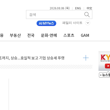
2026.08.06 (목)
ENG
中文
|
|
·아이온큐·도어대시↑ VS 샌디스크·피그마·앱러빈↓
 반대…상법·자본시장법 개정 논의"
패밀리 사이트
 차익실현 속 혼조세...웨스턴디지털·샌디스크↓
금융
부동산
전국
문화·연예
스포츠
GAM
에 긴급 안보 점검회의
호르무즈 재개방 기대에 강세
조까지, 상승...호실적 보고 기업 상승세 뚜렷
인 '사파리' 공격… 시민들 공포감 극대화 전략
' 임시 주총 기대감에 홀로 상한가…마진 잔액은 사상 최고
버리지 위험수위…숨은 차입이 더 큰 변수"
대응 1단계 진압 중
야, 경쟁상대 中과 비교해야"
하는 '선봉'의 대민 봉사
미사일 1발 발사… 올해 10번째·42일 만 도발
 새 안보 위기… 반군·마약카르텔이 습득해 전투 활용