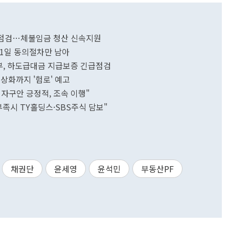
일제점검…체불임금 청산 신속지원
11일 동의절차만 남아
, 하도급대금 지급보증 긴급점검
상화까지 '험로' 예고
 자구안 긍정적, 조속 이행"
족시 TY홀딩스·SBS주식 담보"
채권단
윤세영
윤석민
부동산PF