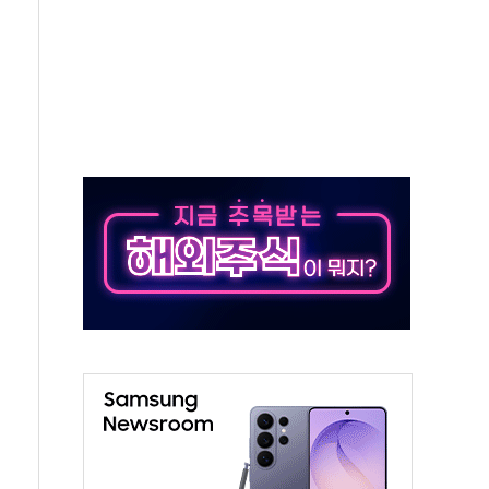
재검토 지시…與 "적극 환영"·野 "졸속 국정"
주의보…10일까지 최대 3.5m 높은 물결
사망 23명…정부, 비상대응기구 가동
, 수도 베이징도 부동산 규제 철폐
위 상승으로 피서객 7명 고립…전원 구조
별똥별 멍' 운영…페르세우스 유성우 관측
시간당 50mm 이상 폭우…호우경보 발효
0대 숨져…온열질환 여부 조사
능시험 오전 집중 편성…체감온도 38도 넘으면 중단