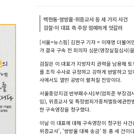
백현동·쌍방울·위증교사 등 세 가지 사건
검찰·이 대표 측 주장 첨예하게 엇갈려
[서울=뉴스핌] 김현구 기자 = 이재명 더불어
가 결국 구속 전 피의자 심문(영장실질심사)을
검찰은 이 대표가 지방자치 권력을 남용해 토
를 조작 수사로 규정하고 강하게 반발하고 있
사에서도 열띤 공방이 펼쳐질 전망이다.
서울중앙지검 반부패수사1부(엄희준 부장검사
임), 위증교사 및 특정범죄가중처벌등에관한법
한 구속영장을 청구했다.
이날 이 대표에 대해 구속영장이 청구된 사건은
위증교사', '쌍방울 대북 송금' 등 총 세 건이다