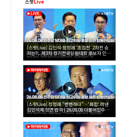
스팟
Live
[스팟Live] 김민석·정청래 ‘초접전’ 2차전 승
자는?...제3차 정기전국당원대회 후보자 인천
합동연설회 생중계 | 26.08.08
[스팟Live] 정청래 “뻔뻔하다”…‘화합’ 꺼낸
김민석에 정면 반격 | 26.08.08 더불어민주당
당대표·최고위원 후보 제주 합동연설회