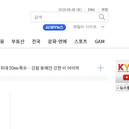
2026.08.08 (토)
ENG
中文
|
|
패밀리 사이트
금융
부동산
전국
문화·연예
스포츠
GAM
(8.10~8.14)
만지작…공습 한계·탄약 부족 현실화
 최대 50㎜ 폭우…강원 동해안 강한 비 어어져
…60대 환경미화원 수거차에 치여 사망
흉기 난동…60대 남성 2명 숨져
손해 보는 일 없게"…'결혼 페널티' 22개 과제 손본다
서 모터보트 전복…1명 사망·1명 실종
자 기림의 날 참석..."국제적 시민 연대로 목소리 내야"
질 중 실종 60대 나흘만에 숨진 채 발견
 흉기 살해 10대 아들 체포
 '뻔뻔' 받아친 정청래…제주 연설서 신경전 고조