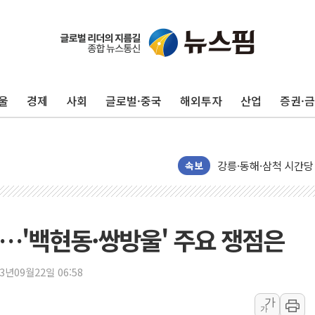
울
경제
사회
글로벌·중국
해외투자
산업
증권·
이번주 국내 주요 금융일정
美, 이란전 출구전략 
강릉·동해·삼척 시간당
폐기물 수거하다 참변
속보
서울 중랑구 주택가서 
李대통령 "결혼 때문에 
여수 오동도 인근 해상
…'백현동·쌍방울' 주요 쟁점은
추미애, '위안부' 피해
인천 선재도 갯벌서 해루
23년09월22일 06:58
인천서 말다툼 중 어머니
가
가
'화합' 꺼낸 김민석에