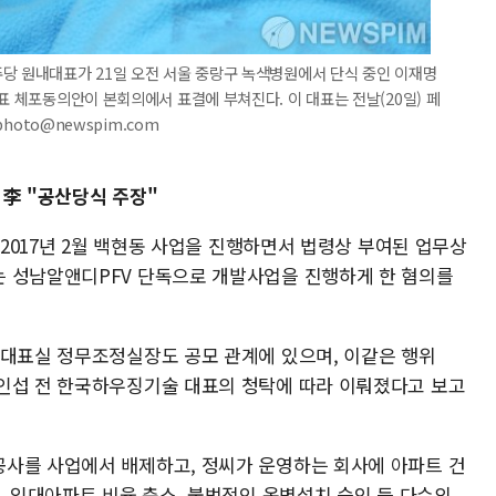
당 원내대표가 21일 오전 서울 중랑구 녹색병원에서 단식 중인 이재명
표 체포동의안이 본회의에서 표결에 부쳐진다. 이 대표는 전날(20일) 페
photo@newspim.com
s 李 "공산당식 주장"
~2017년 2월 백현동 사업을 진행하면서 법령상 부여된 업무상
는 성남알앤디PFV 단독으로 개발사업을 진행하게 한 혐의를
 대표실 정무조정실장도 공모 관계에 있으며, 이같은 행위
인섭 전 한국하우징기술 대표의 청탁에 따라 이뤄졌다고 보고
사를 사업에서 배제하고, 정씨가 운영하는 회사에 아파트 건
, 임대아파트 비율 축소, 불법적인 옹벽설치 승인 등 다수의