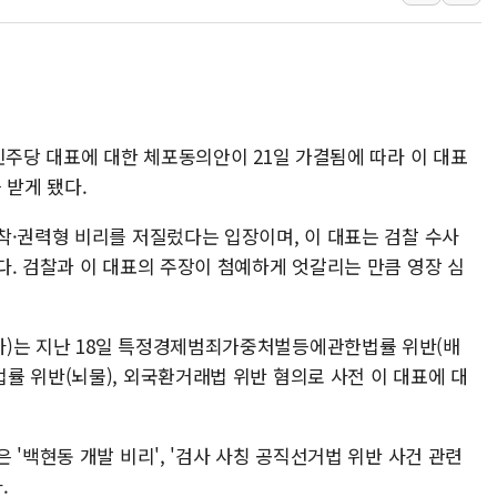
李대통령, ISA 개편 
동해중부 전 해상 풍랑
연일 폭염에 온열질환 
中 전방위 아파트 부양
민주당 대표에 대한 체포동의안이 21일 가결됨에 따라 이 대표
인제 용대리 계곡서 수
 받게 됐다.
동해시, 11~14일 '
강원 중·남부 동해안 
착·권력형 비리를 저질렀다는 입장이며, 이 대표는 검찰 수사
청양 밭에서 일하던 9
다. 검찰과 이 대표의 주장이 첨예하게 엇갈리는 만큼 영장 심
폭염에 車 운전면허 기
)는 지난 18일 특정경제범죄가중처벌등에관한법률 위반(배
률 위반(뇌물), 외국환거래법 위반 혐의로 사전 이 대표에 대
 '백현동 개발 비리', '검사 사칭 공직선거법 위반 사건 관련
.