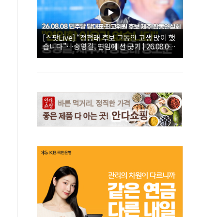
[스팟Live] “정청래 후보 그동안 고생 많이 했
습니다”…송영길, 연임에 선 긋기 | 26.08.08
더불어민주당 당대표·최고위원 후보 제주 합
동연설회