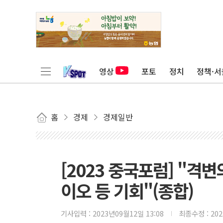
영상
포토
정치
정책·서
홈
경제
경제일반
[2023 중국포럼] "격변
이오 등 기회"(종합)
기사입력 :
2023년09월12일 13:08
최종수정 :
20