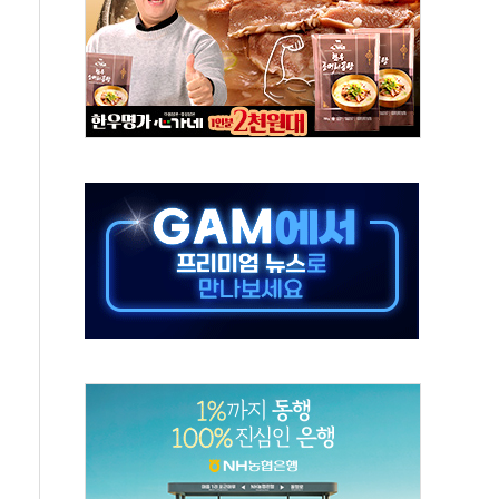
혹한 여름"…구윤철, 쪽방촌 폭염 대응상황 점검
육박 7년 새 7배 늘었다...폭염 대책비는 8.6배 증가
유럽 패싱… '유로화 팔아 엔화 부양' 사후 통보만
…'닥터 코퍼'가 말하는 경기 신호가 달라졌다
 노선 재개...3년 2개월 만
다양성 제고 특별 위원회 위촉장 수여식 및 1차 회의
규모 美 전력 케이블 수주