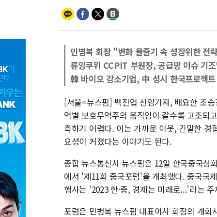
민병복 회장 "변화 물줄기 속 성장위한 전략
류잉쿠위 CCPIT 부원장, 공급망 이슈 기
韓 바이오 강소기업, 中 성시 한국프로젝트
[서울=뉴스핌] 백진엽 선임기자, 배요한 조승
역별 보호무역주의 움직임이 갈수록 고조되고 
측하기 어렵다. 이는 가까운 이웃, 긴밀한 
요성이 커졌다는 이야기도 된다.
종합 뉴스통신사 뉴스핌은 12일 한국중국상
에서 '제11회 중국포럼'을 개최했다. 중국국
행사는 '2023 한·중, 경제는 미래로...'라는
포럼은 민병복 뉴스핌 대표이사 회장의 개회사