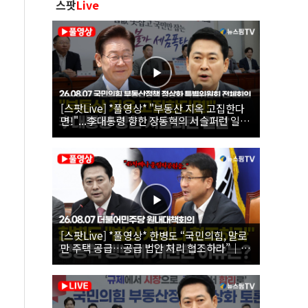
스팟
Live
[스팟Live] *풀영상* "부동산 지옥 고집한다
면!"...李대통령 향한 장동혁의 서슬퍼런 일갈
| 26.08.07 국민의힘 부동산정책 정상화 특별
위원회 전체회의
[스팟Live] *풀영상* 한병도 “국민의힘, 말로
만 주택 공급…공급 법안 처리 협조하라”｜
26.08.07 더불어민주당 원내대책회의