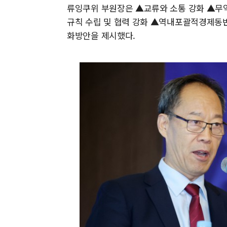
류잉쿠위 부원장은 ▲교류와 소통 강화 ▲무역
규칙 수립 및 협력 강화 ▲역내포괄적경제동반자
화방안을 제시했다.