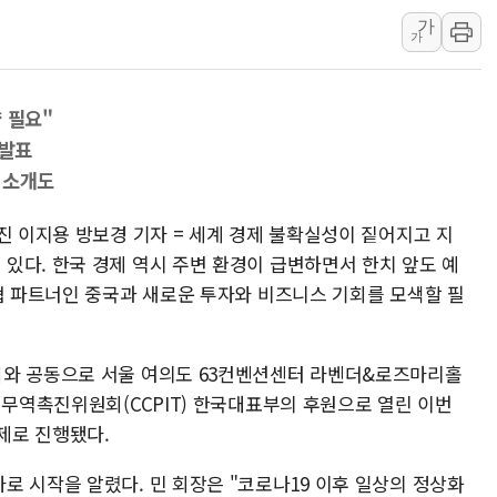
"취약계층에 더 가
가
전국 그늘막 4만개 
가
美·日 환율공조에 
구리값 사상 최고치
 필요"
에어프레미아, 호치민
조발표
국민통합위, 정치 
 소개도
티엠씨, 220억원 
진 이지용 방보경 기자 = 세계 경제 불확실성이 짙어지고 지
있다. 한국 경제 역시 주변 환경이 급변하면서 한치 앞도 예
경협 파트너인 중국과 새로운 투자와 비즈니스 기회를 모색할 필
회와 공동으로 서울 여의도 63컨벤션센터 라벤더&로즈마리홀
제무역촉진위원회(CCPIT) 한국대표부의 후원으로 열린 이번
 주제로 진행됐다.
로 시작을 알렸다. 민 회장은 "코로나19 이후 일상의 정상화