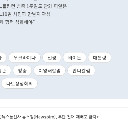
..블링컨 방중 1주일도 안돼 파열음
..19일 시진핑 만날지 관심
제 협력 심화해야"
아
우크라이나
전쟁
바이든
대통령
장관
방중
이영태칼럼
안다칼럼
나토정상회의
뉴스통신사 뉴스핌(Newspim), 무단 전재-재배포 금지>