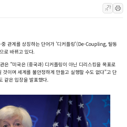
가
[종합] 美 7월 고용 2만3000명 감소 '쇼크'…9월 금리 인
가
[사진] 이슬람 수니파 3개국, 공동방위협정 체결
뉴욕증시 개장 전 특징주...아틀라시안·클라우드플레어
보훈부, 미 DPAA와 MOU… "6·25 미군 실종자 7359명
트럼프 "금리 내려야"…파월 때와 달리 워시엔 톤 낮춰
 관계를 상징하는 단어가 '디커플링'(De-Coupling, 탈동
특정 정치인 측근 포항시 정책특보 내정설...포항시 '시끌'
)'으로 바뀌고 있다.
李 "해남 태양광, 대한민국 다음 100년 밑거름…수도권 집
장관은 "미국은 (중국과) 디커플링이 아닌 디리스킹을 목표로
李 대통령, '6시간 마라톤 부동산 2차 회의' 주재… "전폭
될 것이며 세계를 불안정하게 만들고 실행할 수도 없다"고 단
트럼프, 中 겨냥 폴리실리콘 관세 15% 부과…美 태양광주
도 같은 입장을 발표했다.