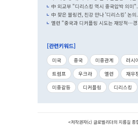
中 외교부 "디리스킹 역시 중국압박 의미".
中 찾은 블링컨, 친강 만나 '디리스킹' 논의.
옐런 "중국과 디커플링 시도는 재앙적…경
[관련키워드]
미국
중국
미중관계
러시
트럼프
우크라
옐런
재무
미중갈등
디커플링
디리스킹
<저작권자(c) 글로벌리더의 지름길 종합