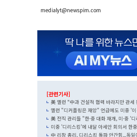
medialyt@newspim.com
[관련기사]
美 옐런 "中과 건설적 협력 바라지만 관세
옐런 "디커플링은 재앙" 언급에도 미중 '이
美 전직 관리들 "한·중 대화 재개, 미·중
미중 '디리스킹'에 내달 아세안 회의서 한
中 리창 총리, 디리스킹 돌파 안간힘...독