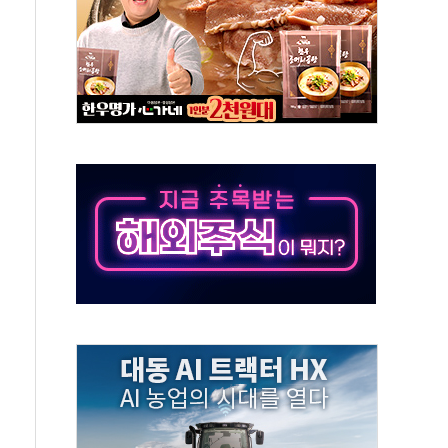
상 기대 후퇴
·태양광주↑ VS 트레이드데스크·웬디스↓
 끝까지 찾겠다"
중 완화 전환점"
적 공급 확대·속도전 총력"
 급등