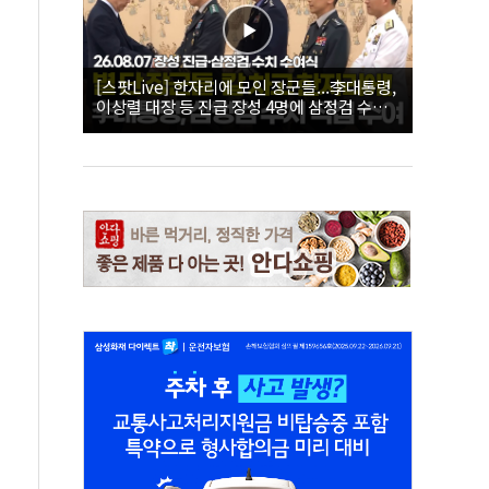
[스팟Live] 한자리에 모인 장군들...李대통령,
이상렬 대장 등 진급 장성 4명에 삼정검 수치
직접 수여｜26.08.07 장성 진급·삼정검 수치
수여식