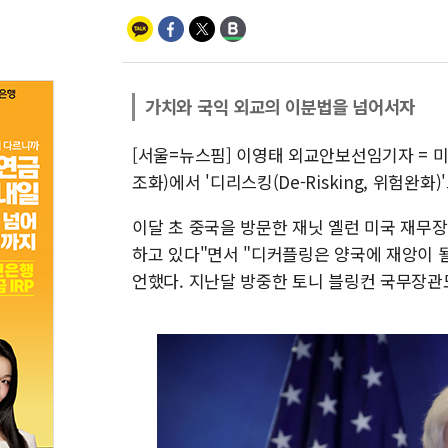
가치와 국익 외교의 이분법을 넘어서자
[서울=뉴스핌] 이영태 외교안보선임기자 = 미·중
조화)에서 '디리스킹(De-Risking, 위험완화
이달 초 중국을 방문한 재닛 옐런 미국 재무
하고 있다"면서 "디커플링은 양국에 재앙이 
언했다. 지난달 방중한 토니 블링컨 국무장관