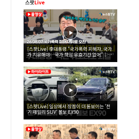
스팟
Live
[스팟Live] 李대통령 "국가폭력 피해자, 국가
가 치유해야…국가 책임 유효기간 없어"｜
26.08.07 국가폭력 피해자 위로 오찬
[스팟Live] 일상에서 장점이 더 돋보이는 '전
기 패밀리 SUV' 볼보 EX90