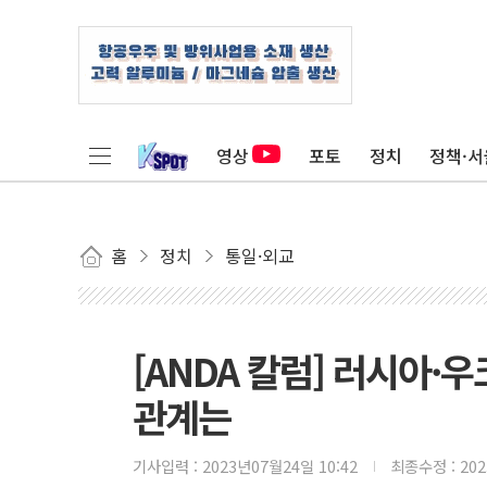
영상
포토
정치
정책·서
홈
정치
통일·외교
[ANDA 칼럼] 러시아·
관계는
기사입력 :
2023년07월24일 10:42
최종수정 :
20