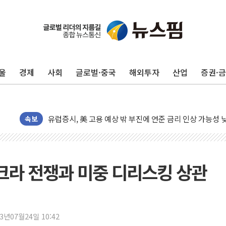
울
경제
사회
글로벌·중국
해외투자
산업
증권·
뉴욕증시, 고용 쇼크에 금리 인상 우려 후퇴…S&P500 
트럼프, 쿡 연준 이사 해임 재추진…"26일까지 의혹 소명"
유럽증시, 美 고용 예상 밖 부진에 연준 금리 인상 가능성 
미 연준 매파 기세 꺾이나…고용 감소에 9월 동결 전망 우
속보
[종합] 이슬람 수니파 3국, '공동방위협정' 체결… 이스라
트럼프, 백신·자폐증 행정명령 검토…"이르면 다음 주"
美 항소법원, 백악관 무도회장 공사 중단 명령…트럼프 제
우크라 전쟁과 미중 디리스킹 상관
이란 핵심 원유 수출항 '하르그섬', 최근 1주일 이상 '올스
美 고용 쇼크에 엔화 장중 급등…시장은 "또 개입했나" 촉
[AI MY 뉴스] 뉴욕 반도체주 프리뷰...美 고용 쇼크에 반도
23년07월24일 10:42
뉴욕증시 프리뷰, 美 고용 쇼크에 금리 인상 우려 후퇴…나