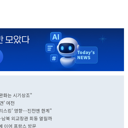
 완화는 시기상조"
견' 여전
 '디리스킹' 영향…진전엔 한계"
중·남북 외교장관 회동 열릴까
일에 이어 프랑스 방문