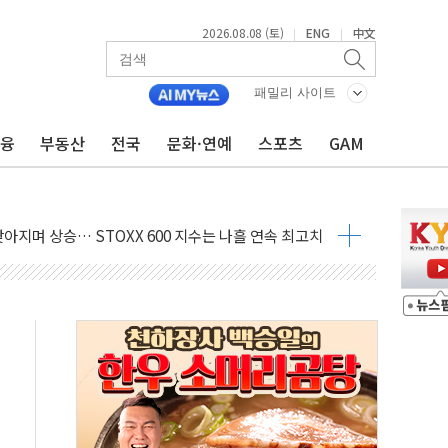
2026.08.08 (토)
ENG
中文
|
|
패밀리 사이트
금융
부동산
전국
문화·연예
스포츠
GAM
최고치
 요구
낮아지며 상승… STOXX 600 지수는 나흘 연속 최고치
세
엘·이란 위협에 맞설 자체 억지력 강화
동
톱'… 美 해상봉쇄 영향
각
체주 '활짝'
스닥 선물 1%대 상승