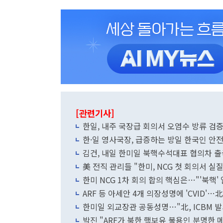
[관련기사]
한일, 내주 국장급 회의서 오염수 방류 
한·일 영사국장, 급증하는 방일 한국인 안
김건, 내일 한미일 북핵수석대표 협의차 출
美 전직 관리들 "한미, NCG 첫 회의서 
한미 NCG 1차 회의 합의 핵심은…"'북핵'
ARF 등 아세안 4개 의장성명에 'CVID'…
한미일 외교장관 공동성명…"北, ICBM 
박진 "ARF가 북한 핵보유 불용인 분명한 