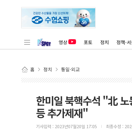
영상
포토
정치
정책·서
홈
정치
통일·외교
한미일 북핵수석 "北 노
등 추가제재"
기사입력 :
2023년07월20일 17:05
최종수정 :
20