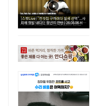
[스팟Live] "전셋집 구하려다 월세 선택"...사
회에 첫발 내디딘 청년의 한탄 | 26.08.06 서울
시 부동산 대토론회