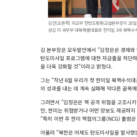
김건(오른쪽) 외교부 한반도평화교섭본부장이 20일
성김 미 국무부 대북특별대표와 한미일 3국 북핵수석대
김 본부장은 모두발언에서 "김정은은 경제와 안
탄도미사일 프로그램에 대한 자금줄을 차단하
을 더욱 강화할 것"이라고 밝혔다.
그는 "작년 6월 우리가 첫 한미일 북핵수석대
의 성과를 내는 데 계속 실패해 막다른 골목에
그러면서 "김정은은 핵 공격 위협을 고조시키
만, 한미는 위협받거나 어떤 양보도 제공하지
"특히 이번 주 한미 핵협의그룹(NCG) 출범은
아울러 "북한은 어제도 탄도미사일을 발사했는