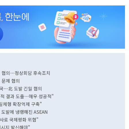
검증 협의…정상회담 후속조치
전 문제 협의
국…北 도발 긴밀 협의
실질적 결과 도출…매우 성공적"
 일체형 확장억제 구축"
北 도발에 냉랭해진 ASEAN
발사로 국제평화 위협"
메시지 발신해야"