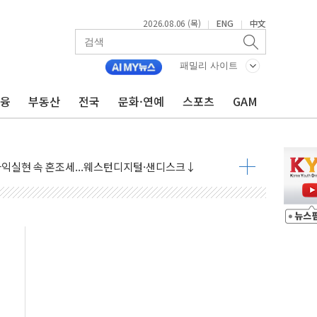
2026.08.06 (목)
ENG
中文
|
|
패밀리 사이트
금융
부동산
전국
문화·연예
스포츠
GAM
·아이온큐·도어대시↑ VS 샌디스크·피그마·앱러빈↓
 반대…상법·자본시장법 개정 논의"
 차익실현 속 혼조세...웨스턴디지털·샌디스크↓
에 긴급 안보 점검회의
호르무즈 재개방 기대에 강세
조까지, 상승...호실적 보고 기업 상승세 뚜렷
인 '사파리' 공격… 시민들 공포감 극대화 전략
' 임시 주총 기대감에 홀로 상한가…마진 잔액은 사상 최고
버리지 위험수위…숨은 차입이 더 큰 변수"
대응 1단계 진압 중
야, 경쟁상대 中과 비교해야"