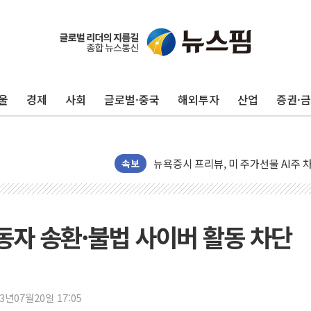
울
경제
사회
글로벌·중국
해외투자
산업
증권·
뉴욕증시 개장 전 특징주...모더나
김정관 장관 "영업이익 N% 성과급
뉴욕증시 프리뷰, 미 주가선물 AI주
청와대, 북한 단거리 탄도미사일 발사
속보
금값 7주 만에 최고…美 고용 둔화·
[인도증시] 중동 긴장 완화에 실적 호
러, 1인칭시점 드론으로 우크라 민간
동자 송환·불법 사이버 활동 차단
[베트남 증시] 지수 하락 속 'DGC
'월가의 황제' 다이먼 "금융시장 레
양주 섬유염색공장서 화재 1명 중상…
23년07월20일 17:05
김정관 산업부 장관 "주 52시간 손봐