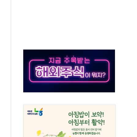
하는 '선봉'의 대민 봉사
미사일 1발 발사… 올해 10번째·42일 만 도발
 새 안보 위기… 반군·마약카르텔이 습득해 전투 활용
어선 구조
무해한 표면 부식 물질"
분만에 진화...외국인 노동자 숨져
즌2
축 피해 최소화 '총력 대응'
유입에도 박스권…美 암호화폐 법안 처리 여부도 변수