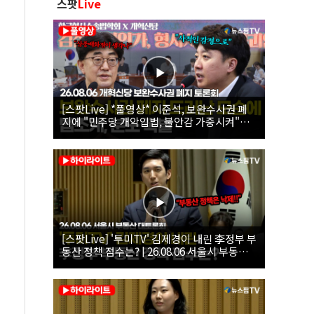
스팟
Live
[스팟Live] *풀영상* 이준석, 보완수사권 폐
지에 "민주당 개악입법, 불안감 가중시켜"｜
26.08.06 개혁신당 보완수사권 폐지 토론회
[스팟Live] '투미TV' 김제경이 내린 李정부 부
동산 정책 점수는? | 26.08.06 서울시 부동산
대토론회