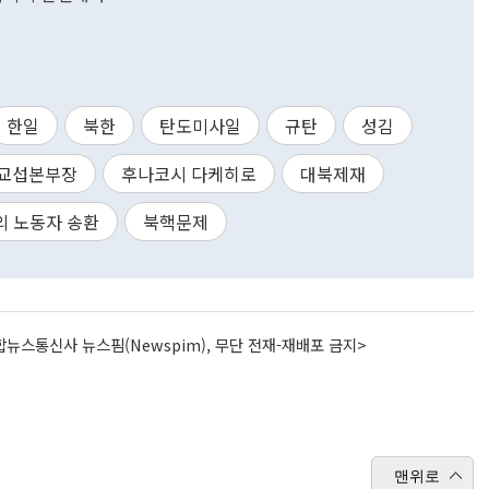
한일
북한
탄도미사일
규탄
성김
교섭본부장
후나코시 다케히로
대북제재
외 노동자 송환
북핵문제
뉴스통신사 뉴스핌(Newspim), 무단 전재-재배포 금지>
맨위로