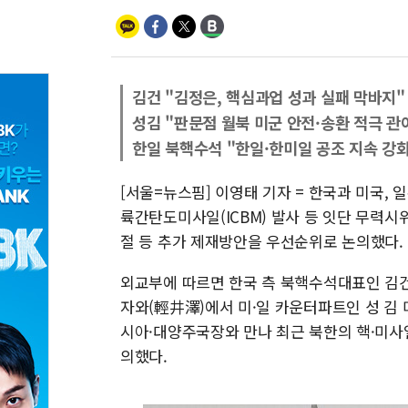
김건 "김정은, 핵심과업 성과 실패 막바지"
성김 "판문점 월북 미군 안전·송환 적극 관
한일 북핵수석 "한일·한미일 공조 지속 강화
[서울=뉴스핌] 이영태 기자 = 한국과 미국, 
륙간탄도미사일(ICBM) 발사 등 잇단 무력시
절 등 추가 제재방안을 우선순위로 논의했다.
외교부에 따르면 한국 측 북핵수석대표인 김
자와(輕井澤)에서 미·일 카운터파트인 성 김
시아·대양주국장와 만나 최근 북한의 핵·미사
의했다.