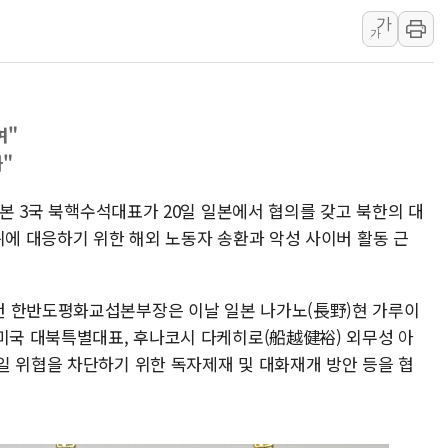
가
해군 1함대 창설 80주년…지역과 함께
가
[3보] 북, 원산서 동해로 단거리 탄도
우크라 드론 전술, 중남미 콜롬비아에
동해해경, 독도 해상서 부유물 감긴 
여"
주한미군 "오산기지 누출, 백린 아닌 
"
구미 폐염산처리업체서 불 2시간30여
해군과 함께하는 '불금전파, 송정' 시
일본 3국 북핵수석대표가 20일 일본에서 협의를 갖고 북한의 대
위에 대응하기 위한 해외 노동자 송환과 악성 사이버 활동 근
강원도 폭염특보 11일째…온열질환·가
[코인 시황] 비트코인, ETF 자금 
건 한반도평화교섭본부장은 이날 일본 나가노(長野)현 가루이
 미국 대북특별대표, 후나코시 다케히로(船越健裕) 외무성 아
일 위협을 차단하기 위한 독자제재 및 대화재개 방안 등을 협