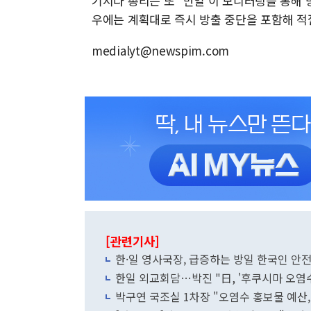
기시다 총리는 또 "만일 이 모니터링을 통해
우에는 계획대로 즉시 방출 중단을 포함해 적
medialyt@newspim.com
[관련기사]
한·일 영사국장, 급증하는 방일 한국인 안
한일 외교회담…박진 "日, '후쿠시마 오염수
박구연 국조실 1차장 "오염수 홍보물 예산