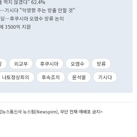
 먹지 않겠다" 62.4%
…기시다 "악영향 주는 방출 안할 것"
상회담…후쿠시마 오염수 방류 논의
 3500억 지원
담
외교부
후쿠시마
오염수
방류
나토정상회의
후속조치
윤석열
기시다
뉴스통신사 뉴스핌(Newspim), 무단 전재-재배포 금지>