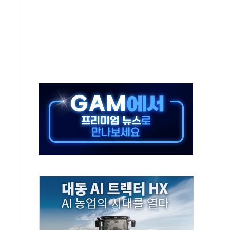
하락…유가 안정에 9월 금리 인상 기대 '후퇴'
우지수 5거래일 연속 랠리
 15% 관세 부과 추진
민석 후보 - 8월 6일
요 정당 - 8월 6일
시설 타격" 초강수
방 협상 '속도'
황 주목하며 보합세 마감… 유가도 큰 변동 없어