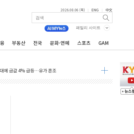
2026.08.06 (목)
ENG
中文
|
|
패밀리 사이트
금융
부동산
전국
문화·연예
스포츠
GAM
영월 소상공인 디지털 전환 나선다
류한 李대통령…"형소법 보완 방법 찾아달라" 주문도
기대에 금값 4% 급등…유가 혼조
근로자, 육아로 경력 단절…기업 인재 전략 재정립 필요
북·제주 비소식
약보합…대선 불확실성에 투자심리 위축
치솟는 월세, 수도권 집값 자극 우려
700만원 할인
포 첫 입점
비 전환 지원 강화해야"
4개 업체 51만여대 리콜