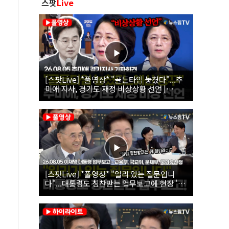
스팟
Live
[스팟Live] *풀영상* "골든타임 놓쳤다"...추
미애 지사, 경기도 재정 비상상황 선언 |
26.08.05 추미애 경기지사 기자회견
[스팟Live] *풀영상* "일리 있는 질문입니
다"...대통령도 칭찬받는 업무보고에 현장 '빵'
| 26.08.05 이재명 대통령 업무보고 - 교육부,
국교위, 문체부, 국가유산청