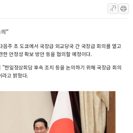
가
[채권/외환] 미 국채금리·달러 동반 
가
뉴욕증시, 혼조 마감…'사상 최고' 다
트럼프 행정부, 폴리실리콘 파생제품에
논의"
[민주 당권주자 일정] 송영길·정청래·김
[오늘의 국회일정] 세미나·기자회견·주
 다음주 초 도쿄에서 국장급 외교당국 간 국장급 회의를 열고
[오늘의 정치일정] 8월 6일(목)
한 안정성 확보 방안 등을 협의할 예정이다.
이란 "美 추가 공격 시 걸프국 에너지
 "한일정상회담 후속 조치 등을 논의하기 위해 국장급 회의
이란, 오만과 호르무즈 항로 합의…재개
이라고 밝혔다.
유럽증시, 숨가쁘게 진행되는 중동 상