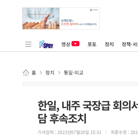
영상
포토
정치
정책·서
홈
정치
통일·외교
한일, 내주 국장급 회의
담 후속조치
기사입력 :
2023년07월20일 15:31
최종수정 :
20