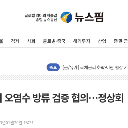
울
경제
사회
글로벌·중국
해외투자
산업
증권·
"곤드레도 AI로 판다"…성신여대, 
공개 사의 정성호에 "잘 버티라" 만
[금/유가] 국채금리 하락·이란 협상 
[장욱희의 중장년 취업에세이] 여성 
속보
[오늘날씨] 한낮 39도 폭염 계속…전
[브라질증시] 금리 인하 기대에도 
"서울 외곽 국민평형 월세 200↑"...
서 오염수 방류 검증 협의…정상회
롯데하이마트, 8월에도 LG가전 최대 
이마트, 트레이더스 'T-카페' 일반 점
한경협 "에너지 위기 반복…탈탄소 설
23년07월20일 15:31
G80 누유·아반떼 화재 발생 가능성…