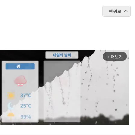
맨위로
더보기
arrow_forward_ios