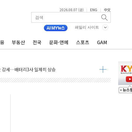
2026.08.07 (금)
ENG
中文
|
|
패밀리 사이트
금융
부동산
전국
문화·연예
스포츠
GAM
 재개...3년 2개월 만
美 전력 케이블 수주
반 강세…배터리3사 일제히 상승
로병원과 AI 정밀의료 협력
년 더...중기부, '피터팬 증후군' 완화 나선다
 전환·LFP 공급 본격화에 15%대 급등
 7일]
" 드파인 아르티아 15가구 '줍줍' 나왔다
억원 26% ↑..."외형·수익 동반 성장"