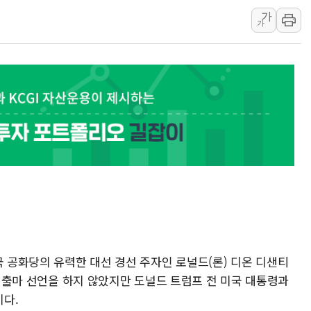
대상, 청정원 동물복지 
가
가
LG 엑사원, 구글·알리바
유의동 국토위원장 "주택
경제6단체, 세제개편안 
전세사기 등 '민생 전담
[뉴스핌 이 시각 글로벌 P
남성, 'NS AI LINK' 
예탁결제원, 비상장주식
올데이올가닉, 정부 '혁신
엑스플러스, '갤럭시 Z 
국 공화당의 유력한 대선 경선 주자인 로널드(론) 디온 디샌티
대선 출마 선언을 하지 않았지만 도널드 트럼프 전 미국 대통령과
다.