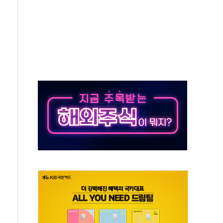
청정유정란 3만5775알 기부
바 제쳤다…산업 예측 AI 잇단 세계 1위
 공급 지지부잔...숫자보다 실천 가능한 대책이 중요"
환영…"국내 생산·투자 확대에 도움"
재판부' 시범운영…평균 3개월 만에 1심 결론
ICK] 이란 협상단장, 트럼프 'TACO' 조롱 外
월마트 3600개 매장 판매
·조각투자 장외거래 청산결제 인프라 구축 착수
 프리미어 1000' 선정
플립8·폴드8' 전용 액세서리 출시