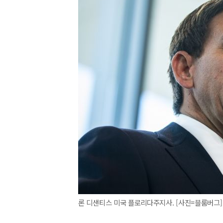
론 디샌티스 미국 플로리다주지사. [사진=블룸버그]