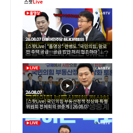
스팟
Live
[스팟Live] *풀영상* 한병도 “국민의힘, 말로
만 주택 공급…공급 법안 처리 협조하라”｜
26.08.07 더불어민주당 원내대책회의
[스팟Live] 국민의힘 부동산정책 정상화 특별
위원회 전체회의 생중계 | 26.08.07