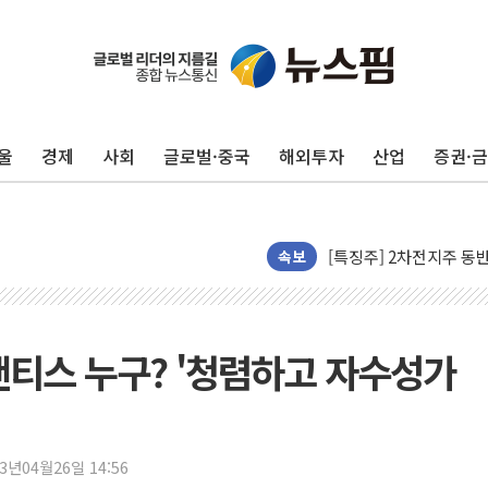
울
경제
사회
글로벌·중국
해외투자
산업
증권·
에어프레미아, 호치민 노선
티엠씨, 220억원 규모 
[특징주] 2차전지주 동
속보
디티앤씨알오, 고려대 구
中企 졸업해도 세제혜택 3
[특징주] 엘앤에프, 흑자
샌티스 누구? '청렴하고 자수성가
[글로벌 마켓 리포트 8월
[인사] 기획예산처
"'국평' 분양가가 30억
23년04월26일 14:56
인크로스, 2Q 영업익 28