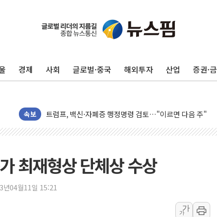
뉴욕증시, 고용 쇼크에 금리 인상 우려 후퇴…S&P500 
트럼프, 쿡 연준 이사 해임 재추진…"26일까지 의혹 소명"
유럽증시, 美 고용 예상 밖 부진에 연준 금리 인상 가능성 
울
경제
사회
글로벌·중국
해외투자
산업
증권·
미 연준 매파 기세 꺾이나…고용 감소에 9월 동결 전망 우
[종합] 이슬람 수니파 3국, '공동방위협정' 체결… 이스라
트럼프, 백신·자폐증 행정명령 검토…"이르면 다음 주"
美 항소법원, 백악관 무도회장 공사 중단 명령…트럼프 제
속보
이란 핵심 원유 수출항 '하르그섬', 최근 1주일 이상 '올스
美 고용 쇼크에 엔화 장중 급등…시장은 "또 개입했나" 촉
[AI MY 뉴스] 뉴욕 반도체주 프리뷰...美 고용 쇼크에 반도
가 최재형상 단체상 수상
뉴욕증시 프리뷰, 美 고용 쇼크에 금리 인상 우려 후퇴…나
[종합] 美 7월 고용 2만3000명 감소 '쇼크'…9월 금리 인
23년04월11일 15:21
[사진] 이슬람 수니파 3개국, 공동방위협정 체결
가
가
뉴욕증시 개장 전 특징주...아틀라시안·클라우드플레어