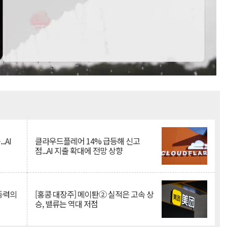
Mute
.AI
클라우드플레어 14% 급등해 신고
점...AI 지출 확대에 전망 상향
 동력의
[홍콩 대장주] 메이퇀② 실적은 고속 상
승, 밸류는 역대 저점