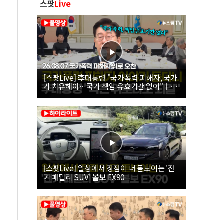
스팟
Live
[스팟Live] 李대통령 "국가폭력 피해자, 국가
가 치유해야…국가 책임 유효기간 없어"｜
26.08.07 국가폭력 피해자 위로 오찬
[스팟Live] 일상에서 장점이 더 돋보이는 '전
기 패밀리 SUV' 볼보 EX90