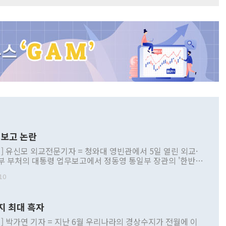
보고 논란
] 유신모 외교전문기자 = 청와대 영빈관에서 5일 열린 외교·
부 부처의 대통령 업무보고에서 정동영 통일부 장관의 '한반도
 구상'과 업무보고 발언이 논란을 빚고 있다. 이날 정 장관의
10
정부 내 조율을 거치지 않은 사안을 정책으로 추진하겠다고 공
는가 하면 사실 관계에 맞지 않은 설명도 있었다. 이재명 대통
로 신중을 기해 달라고 경고했고, 조현 외교부 장관은 '이상
지 최대 흑자
 근거한 비현실적 구상'이라는 비판을 내놨다. 그동안 정 장
책 관련 발언이 물의를 빚은 적은 여러 번 있지만 대통령과 유
] 박가연 기자 = 지난 6월 우리나라의 경상수지가 전월에 이