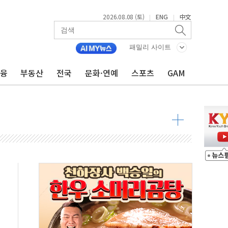
2026.08.08 (토)
ENG
中文
|
|
최고치
 요구
패밀리 사이트
낮아지며 상승… STOXX 600 지수는 나흘 연속 최고치
금융
부동산
전국
문화·연예
스포츠
GAM
세
엘·이란 위협에 맞설 자체 억지력 강화
동
톱'… 美 해상봉쇄 영향
각
체주 '활짝'
스닥 선물 1%대 상승
상 기대 후퇴
·태양광주↑ VS 트레이드데스크·웬디스↓