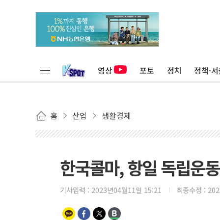
영상
포토
정치
정책·서
홈
산업
생활경제
한국콜마, 항일 독립운동
기사입력 :
2023년04월11일 15:21
최종수정 :
20