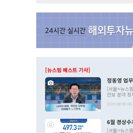
[뉴스핌 베스트 기사]
정동영 업무
[서울=뉴스핌
안보 분야 정
평화공존 발전
2026-08-06 06:
발언 중에는 
언한 것이 있
령은 공개적으
6월 경상수
주의적 희망에
관의 대북 정
[서울=뉴스핌