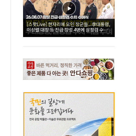
[스팟Live] 한자리에 모인 장군들...李대통령,
이상렬 대장 등 진급 장성 4명에 삼정검 수치
직접 수여｜26.08.07 장성 진급·삼정검 수치
수여식