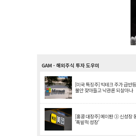
GAM
- 해외주식 투자 도우미
[미국 특징주] 빅테크 주가 급반등..
불안 잦아들고 낙관론 되살아나
[홍콩 대장주] 메이퇀 ③ 신성장
'폭발적 성장'