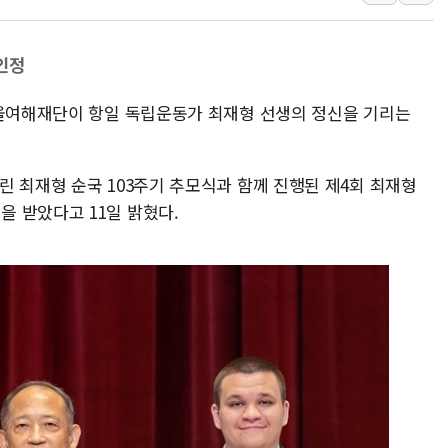
보훈부, 미 DPAA와 MOU… "6·25 미군 실종자 7359명
트럼프 "금리 내려야"…파월 때와 달리 워시엔 톤 낮춰
인정
특정 정치인 측근 포항시 정책특보 내정설...포항시 '시끌'
서울여해재단이 항일 독립운동가 최재형 선생의 정신을 기리는
李 "해남 태양광, 대한민국 다음 100년 밑거름…수도권 집
李 대통령, '6시간 마라톤 부동산 2차 회의' 주재… "전폭
트럼프, 中 겨냥 폴리실리콘 관세 15% 부과…美 태양광주
 최재형 순국 103주기 추모식과 함께 진행된 제4회 최재형
 받았다고 11일 밝혔다.