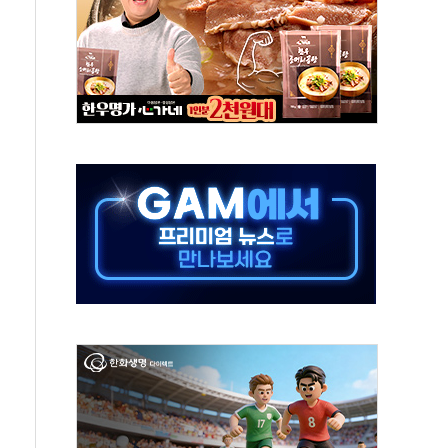
 끝까지 찾겠다"
중 완화 전환점"
적 공급 확대·속도전 총력"
 급등