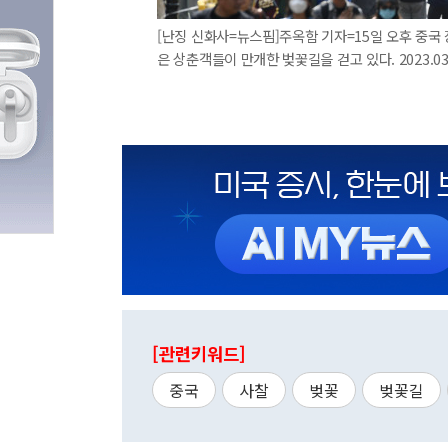
[난징 신화사=뉴스핌]주옥함 기자=15일 오후 중국
은 상춘객들이 만개한 벚꽃길을 걷고 있다. 2023.03.
[관련키워드]
중국
사찰
벚꽃
벚꽃길