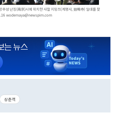
 장쑤성 난징(南京)시에 위치한 사찰 지밍쓰(계명사, 雞鳴寺) 일대를 찾
16 wodemaya@newspim.com
상춘객