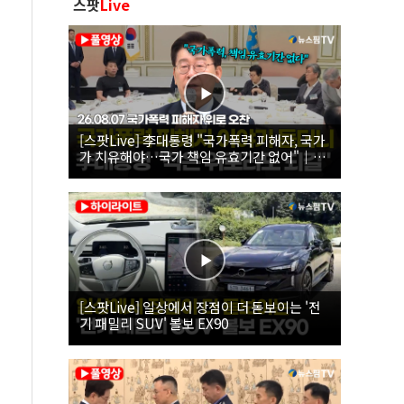
스팟
Live
[스팟Live] 李대통령 "국가폭력 피해자, 국가
가 치유해야…국가 책임 유효기간 없어"｜
26.08.07 국가폭력 피해자 위로 오찬
[스팟Live] 일상에서 장점이 더 돋보이는 '전
기 패밀리 SUV' 볼보 EX90