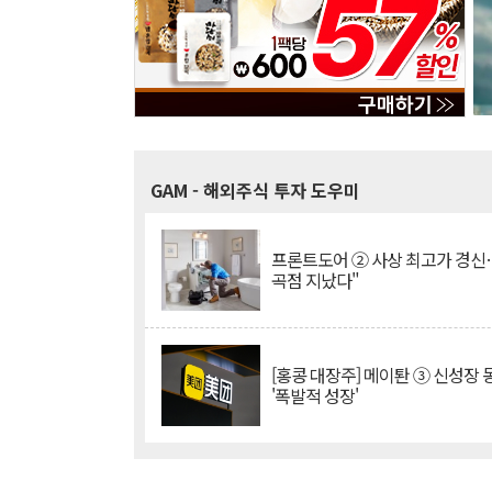
GAM
- 해외주식 투자 도우미
프론트도어 ② 사상 최고가 경신
곡점 지났다"
[홍콩 대장주] 메이퇀 ③ 신성장
'폭발적 성장'