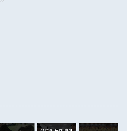
 따르
기자간담회를 하고 있다. [사진=통일부] 2026.07.23 ◆통일
 경상수지는 497억3000만달러 흑자로 집계됐다. 전월(386억
 넘어선 주장 정 장관은 이날 업무보고에서 '한반도 평화공존
)에 이어 두 달 연속 월간 기준 역대 최대 기록을 갈아치웠다.
 설명하면서 이재명 정부 2년차 핵심 과제로 상호 존중·평화
해 상반기 누적 경상수지 흑자는 1910억1000만달러를 기록
·핵 없는 한반도 등 3대 기본 방향을 제시했다. 정 장관은 "대
지 흑자를 견인한 것은 상품수지다. 6월 상품수지는 478억
언어는 멈춰야 한다"면서 주적 용어 대체를 주장했다. 지난 25
 흑자를 기록하며 전월에 이어 역대 최대를 다시 썼다. 국제수
D(완전하고 검증가능하며 되돌릴 수 없는 비핵화) 구도는 이미
수출은 1123억7000만달러로 전년 동월 대비 84.5% 증가하
했다. 또 "현 시점에서 흘러간 선(先)비핵화만 되뇌는 것은
 처음으로 1000억달러를 넘어섰다. 상품수입은 644억8000만
 데 힘이 되지 않는다"고 주장했다. 정 장관은 또 "정전 체제
6% 늘었다. 통관 기준으로는 반도체 수출이 전년 동월 대비
로 바꾸는 논의에 착수하겠다"면서 "북·미 정상회담 견인과
증했고 컴퓨터·주변기기(SSD)는 282.7% 증가했다. IT 품목
화의 동력을 확보하기 위해 최선을 다할 것"이라고 말했다. 하
.4% 늘었으며 비IT 품목도 ▲석유제품(47.5%) ▲화공품
령은 정 장관의 구상에 대부분 제동을 걸었다. 이 대통령은 "평
▲철강제품(17.9%) ▲승용차(6.1%) 등을 중심으로 18.6% 증가
 정치적으로 악용되는 측면이 있다"며 "많이 조심하셔야 한
준 수입은 ▲원자재(30.5%) ▲자본재(35.3%) ▲소비재
다. 북한을 다른 이름으로 불러야 한다는 주장에는 "표현에 꼬
가 모두 늘었다. 서비스수지는 12억9000만달러 적자를 기록해 전
정쟁으로 휘몰아 들어가면 원래 하고자 했던 데에서 오히려 나
000만달러)보다 적자 폭이 확대됐다. 여행수지는 외국인 입국자
래될 수 있다"고 경고했다. 이 대통령은 남북 신뢰 구축을 위해
증료 인상 등에 따른 출국자 감소로 4억4000만달러 흑자를
합의를 선제적으로 복원해야 한다는 정 장관의 주장에 대해서도
지식재산권사용료수지는 전월 흑자에서 4억4000만달러 적자
대로 하는 게 과연 한반도의 평화와 안정에 플러스냐, 결론적
 본원소득수지는 배당소득을 중심으로 32억7000만달러 흑자
이 들 때도 있다"며 부정적으로 반응했다. 조현 외교부 장
월(21억7000만달러)보다 흑자 폭이 확대됐다. 배당소득수지
 사후 브리핑에서 정 장관이 언급한 '4자 회담'에 대해 "이상
이 늘어난 데다 전월 분기배당에 따른 기저효과로 배당지급이
 어떤 희망이라 하더라도 그건 아직 조율되지 않은 방법"이
6000만달러 흑자를 나타냈다. 금융계정 순자산은 6월 중 467
들께서 디스카운트해 주시면 좋겠다"고 선을 그었다. 정 장관
러 증가해 월간 기준 역대 최대 증가 폭을 기록했다. 종전 최대
아 블라디보스토크에서 열리는 '동방경제포럼(EEF)'을 언급하
월(369억9000만달러)을 넘어선 것이다. 직접투자에서는 내국
원에서 (참석을) 검토하고 있다"고 발언한 데 대해서도 조 장관
가 80억1000만달러, 외국인의 국내투자가 46억3000만달러
'선관위 특검' 국민