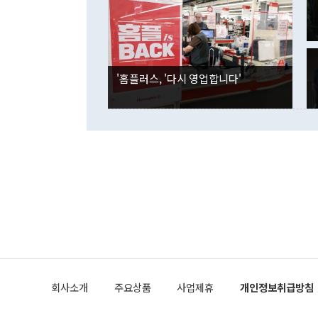
은 "그것은 
각각 증가했다
잘랐다. 정 
국인의 국내 
않았다는 점에
감소하며 전월
사합의 복원,
경신했다. 외
권이라는 지적
분기 말 만기
뒤 "여기 업
다. 내국인의
'홈플러스, '다시 영업합니다'
부의 한 소식
다. eoyn2@
를 거쳐 결정
련 부처 장관
하고 대통령의
한 문제"라고 지적했다. 이재명 대통령이
외교 국방 등
2026.08.05 ◆시대착오적 접근, 대북 인식 오류 더욱 문제인 것은 정 장관
의 이같은 주
실과 다른 인
격히 변화하고
못하고 있다는
되뇌는 것은 
법을 호도하고
이나 미국은 
금까지의 북핵
회사소개
주요상품
사업제휴
개인정보취급방침
공하는 방식으
과 중유 제공
의 모든 단계