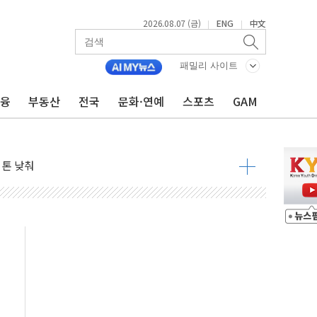
2026.08.07 (금)
ENG
中文
|
|
패밀리 사이트
금융
부동산
전국
문화·연예
스포츠
GAM
자 7359명 끝까지 찾겠다"
 톤 낮춰
항시 '시끌'
름…수도권 집중 완화 전환점"
주재… "전폭적 공급 확대·속도전 총력"
…美 태양광주 급등
도 놀랍지 않아"
태양광 착공…여의도 1.6배 규모
...금융주 낙폭 커