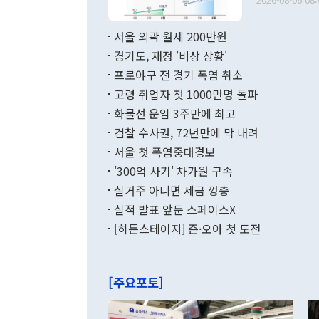
료=한국은행] 한국은행이 6일 발표한 '2026년 6월 국제수지(잠정)'에
서 취임 1주년 
면 지난 6월
부 장관 권한
1000만달러
서울 외곽 월세 200만원
발전 구상'을
이에 따라 올
적 갈등 해결
경기도, 재정 '비상 상황'
했다. 경상수
결과 혐오의 
9000만달러
프로야구 전 경기 폭염 취소
년간의 CVI
지 기준 상품
고령 취업자 첫 1000만명 돌파
무너졌다고도 
며 월간 기준
현실을 바꾸는
달러로 38.
화물선 운임 3주만에 최고
를 평화 체제
196.9% 급
검찰 수사권, 72년만에 막 내려
함께 4자 대
수출은 160
지만 이 대통
서울 첫 폭염중대경보
(18.6%) 
화공존 정책이
했다. 통관 기
'300억 사기' 차가원 구속
다"고 지적했
(16.4%)
투리가 잡혀 
실거주 아니면 세금 껑충
월(-10억9
쁜 상황이 초
증가와 유류할
실적 발표 앞둔 스페이스X
9·19 군사
기록했지만 
[히든스테이지] 즌·오아 첫 도전
"우리의 선의
로 전환됐다.
으로 약간의 의문
를 기록해 전
관은 업무보고
는 배당수입
주의에 근거한
줄면서 25억
[주요포토]
라며 "여러분
억1000만달
이 9월 러시
였던 올해 3
며 "정부 차
인의 해외투자