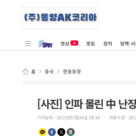
영상
포토
정치
정책·서
홈
중국
한중동향
[사진] 인파 몰린 中 난
기사입력 :
2023년03월16일 08:24
최종수정 :
20