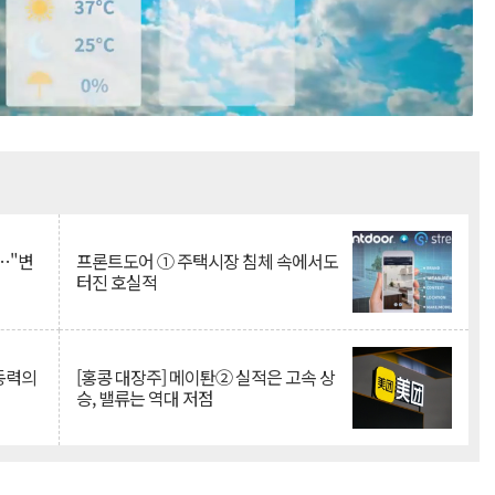
Mute
…"변
프론트도어 ① 주택시장 침체 속에서도
터진 호실적
 동력의
[홍콩 대장주] 메이퇀② 실적은 고속 상
승, 밸류는 역대 저점