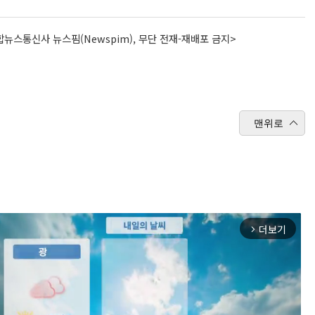
뉴스통신사 뉴스핌(Newspim), 무단 전재-재배포 금지>
맨위로
더보기
arrow_forward_ios