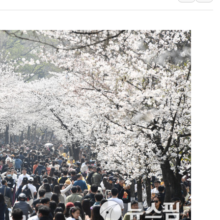
황희 '폐버스 청년주택' SNS 글 역풍에 "정부
폭염 누그러지고 가뭄 숙지나...경북동해안권 8
사우디·튀르키예·파키스탄, '공동방위협정' 체
신길동 신축도 3.3㎡당 7250만원…써밋 클라
용산공원·그린벨트로 또 충돌…반복되는 국토부
[AI 부동산 투데이] 특공 전략도 '극과 극'…
[코인시황] 비트코인 6만4000달러대 횡보…고
[베트남 증시] 유동성 부진 지속, 강보합 마감
'찜통더위'에 전력수요 역대 최고치 경신…한낮 
후티 반군, 예멘 정부군과 사우디 동시 공격…