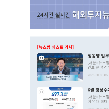
[뉴스핌 베스트 기사]
정동영 업무
[서울=뉴스핌
안보 분야 정
평화공존 발전
2026-08-06 06:
발언 중에는 
언한 것이 있
령은 공개적으
6월 경상수
주의적 희망에
관의 대북 정
[서울=뉴스핌
관 부처 장관
어 역대 최대
관의 무리한 
출 호조로 월
다. [정동영 통일부 장관이 지난달 23일 오후 서울 종로구 정부서울청사에
2026-08-06 08: