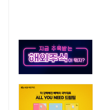
정책 아냐" 해명
~9일 최대 100mm 호우
결… 수니파 국가들의 새 안보 협력 구도
비온 59㎡ 18억원대
-서울시 '정책 엇박자'
생애최초만 경쟁 치열
래·ETF 매수에도 고유가·금리·입법 지연 '삼중 부담'
...석유·가스주 올랐지만 빈그룹이 상쇄
총수요 104.3GW 기록
 위기 고조되는 또 다른 중동 화약고