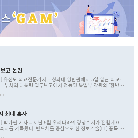
보고 논란
] 유신모 외교전문기자 = 청와대 영빈관에서 5일 열린 외교·
부 부처의 대통령 업무보고에서 정동영 통일부 장관의 '한반도
 구상'과 업무보고 발언이 논란을 빚고 있다. 이날 정 장관의
10
정부 내 조율을 거치지 않은 사안을 정책으로 추진하겠다고 공
는가 하면 사실 관계에 맞지 않은 설명도 있었다. 이재명 대통
로 신중을 기해 달라고 경고했고, 조현 외교부 장관은 '이상
지 최대 흑자
 근거한 비현실적 구상'이라는 비판을 내놨다. 그동안 정 장
책 관련 발언이 물의를 빚은 적은 여러 번 있지만 대통령과 유
] 박가연 기자 = 지난 6월 우리나라의 경상수지가 전월에 이
이 공개적으로 부정적 입장을 표명한 것은 이례적이다. 정 장
 흑자를 기록했다. 반도체를 중심으로 한 정보기술(IT) 품목 수
대북 접근법과 월권을 제어해야 한다는 목소리도 높아지고 있
간 상품수출이 처음으로 1000억달러를 넘어선 영향이다. [자
00