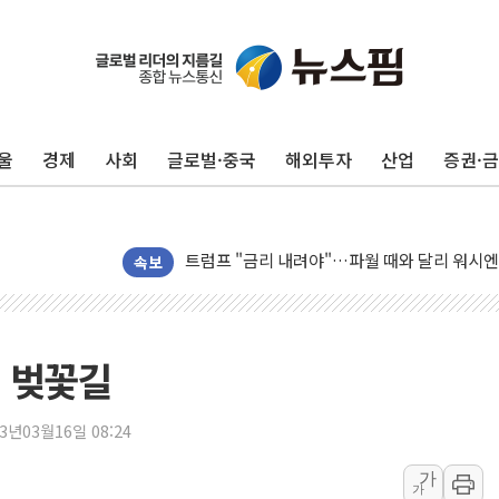
울
경제
사회
글로벌·중국
해외투자
산업
증권·
보훈부, 미 DPAA와 MOU… "6·25 미군 실종
트럼프 "금리 내려야"…파월 때와 달리 워시엔
특정 정치인 측근 포항시 정책특보 내정설...포
속보
李 "해남 태양광, 대한민국 다음 100년 밑거
李 대통령, '6시간 마라톤 부동산 2차 회의' 
트럼프, 中 겨냥 폴리실리콘 관세 15% 부과
징 벚꽃길
[사진] 빈살만과 에르도안의 만남
이란와이어 "이란 최고지도자 위독…곧 사망해
23년03월16일 08:24
남동발전, 해남군에 국내 최대 규모 400MW 
가
가
[인도증시] 중동 불안 속 유가 상승에 소폭 하락