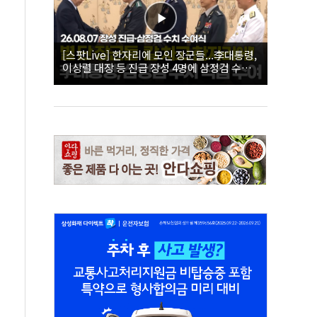
[스팟Live] 한자리에 모인 장군들...李대통령,
이상렬 대장 등 진급 장성 4명에 삼정검 수치
직접 수여｜26.08.07 장성 진급·삼정검 수치
수여식