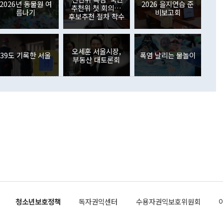
외교부의 몫"이라며 "아직 거기까지 진도가 나가지 않았다"고
2026년 동물원 여
2026 을지연습 준
. 증권투자에서는 외국인의 국내 주식 매도세가 이어졌다. 외
추천위 첫 회의…
름나기
비보고회
장관이 이날 소개한 대북 구상과 설명은 정부 내 조율을 거치지
주식 투자는 차익실현 매도 등의 영향으로 316억1000만달러
후보추천 절차 착수
서 문제가 있다. 특히 주적 표현 대체와 국호 사용, 9·19 군
(-310억5000만달러)에 이어 역대 최대 순매도 기록을 다시
 4자회담 추진 등은 통일부 장관이 결정할 사안이 아니어서 월
국인의 국내 채권투자는 세계국채지수(WGBI) 자금 유입에도
이 나오고 있다. 이 대통령은 정 장관의 업무보고를 듣고 난
도래 영향으로 증가 폭이 줄어든 52억9000만달러를 기록했
무보고에 발표했다고 승인난 건 아니다"라고 재차 확인했다. 정
오세훈 서울시장,
 해외 증권투자는 주식을 중심으로 35억6000만달러 증가했
39도 기록한 서울
폭염 날리는 물놀이
부동산 대토론회
통은 "정 장관의 발언 내용은 대부분 국가안전보장회의(NSC)
newspim.com
된 사안이 아닌 정 장관의 개인적 생각에 가깝다"며 "안보 관
이 정부의 공식 정책이 아닌 사안을 추진하겠다고 업무보고를
 면전에서 '국군통수권자가 나서야 한다'고 주장한 것은 심각
 5일 청와대 영빈관에서 열린 통일
 외교 안보 부처 업무보고에서 발언하고 있다. [사진=청와대]
장이 현 시점에서 이미 참고가 될 수 없는 과거의 경험 또는 사
식에 기반하고 있다는 것이다. 정 장관이 주장하는 구상은 급
 있는 북한의 전략과 한반도 및 국제 정세를 전혀 반영하지
 비판이 제기되고 있다. 정 장관이 "흘러간 선(先)비핵화만
현실을 바꾸지 못한다"고 언급한 것은 지금까지의 대북 접근
 있다. 북핵 위기 발발 이후 지금까지 모든 핵 협상에서 한국
북한에 선비핵화를 공식적으로 요구한 적이 없기 때문이다. 지
 협상은 북한의 비핵화 조치에 한·미가 상응하는 대가를 제
로 이뤄졌다. 1994년 북·미 제네바 기본합의는 핵시설 동결
청소년보호정책
독자권익센터
수용자권익보호위원회
의 교환이었다. 2005년 9.19 공동성명도 북한의 비핵화 조치
에 상응조치를 제공하는 '행동 대 행동' 원칙이 적용됐다. 대북