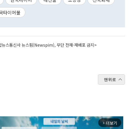
국타이어불
뉴스통신사 뉴스핌(Newspim), 무단 전재-재배포 금지>
맨위로
더보기
arrow_forward_ios