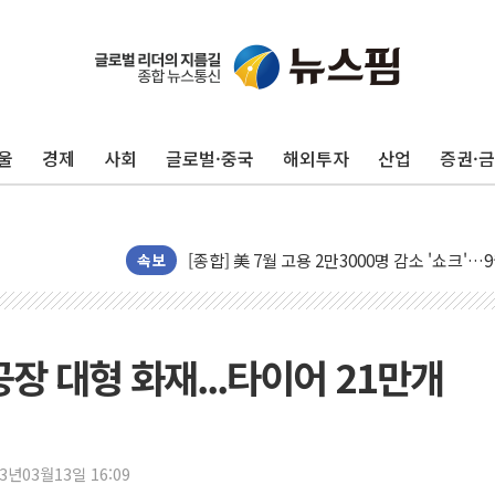
울
경제
사회
글로벌·중국
해외투자
산업
증권·
[AI MY 뉴스] 뉴욕 반도체주 프리뷰...美 고
뉴욕증시 프리뷰, 美 고용 쇼크에 금리 인상 
[종합] 美 7월 고용 2만3000명 감소 '쇼크'
[사진] 이슬람 수니파 3개국, 공동방위협정 
속보
뉴욕증시 개장 전 특징주...아틀라시안·클
보훈부, 미 DPAA와 MOU… "6·25 미군 실
트럼프 "금리 내려야"…파월 때와 달리 워시엔
장 대형 화재...타이어 21만개
특정 정치인 측근 포항시 정책특보 내정설...포
李 "해남 태양광, 대한민국 다음 100년 밑거
李 대통령, '6시간 마라톤 부동산 2차 회의'
23년03월13일 16:09
트럼프, 中 겨냥 폴리실리콘 관세 15% 부과