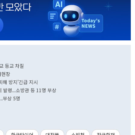
고교 등교 차질
재현장
 피해 방지'긴급 지시
 발령...소방관 등 11명 부상
..부상 5명
한국타이어
대전불
소방청
전국화재