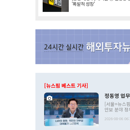
'폭발적 성장'
[뉴스핌 베스트 기사]
정동영 업무
[서울=뉴스핌
안보 분야 정
평화공존 발전
2026-08-06 06:
발언 중에는 
언한 것이 있