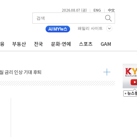
2026.08.07 (금)
ENG
中文
|
|
패밀리 사이트
금융
부동산
전국
문화·연예
스포츠
GAM
용 쇼크에 반도체주 '활짝'
우려 후퇴…나스닥 선물 1%대 상승
…9월 금리 인상 기대 후퇴
체결
라우드플레어·태양광주↑ VS 트레이드데스크·웬디스↓
종자 7359명 끝까지 찾겠다"
 톤 낮춰
항시 '시끌'
름…수도권 집중 완화 전환점"
 주재… "전폭적 공급 확대·속도전 총력"
…美 태양광주 급등