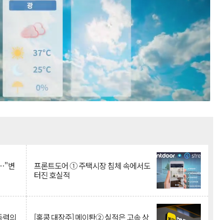
Mute
…"변
프론트도어 ① 주택시장 침체 속에서도
터진 호실적
 동력의
[홍콩 대장주] 메이퇀② 실적은 고속 상