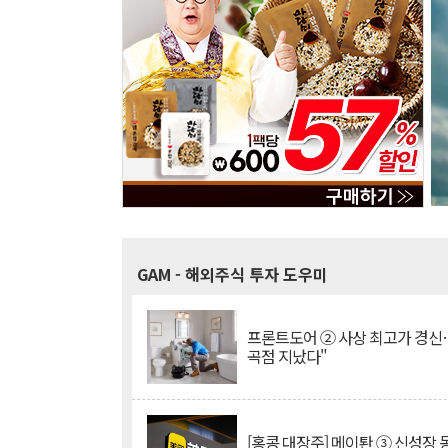
GAM
- 해외주식 투자 도우미
프론트도어 ② 사상 최고가 경신
곡점 지났다"
[홍콩 대장주] 메이퇀 ③ 신성장