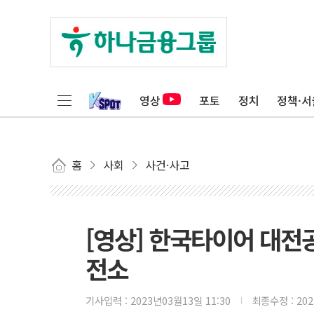
영상
포토
정치
정책·서
홈
사회
사건·사고
[영상] 한국타이어 대전공
전소
기사입력 :
2023년03월13일 11:30
최종수정 :
20