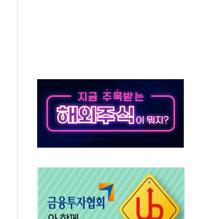
해도 놀랍지 않아"
태양광 착공…여의도 1.6배 규모
...금융주 낙폭 커
부정책 아냐" 해명
~9일 최대 100mm 호우
체결… 수니파 국가들의 새 안보 협력 구도
비온 59㎡ 18억원대
-서울시 '정책 엇박자'