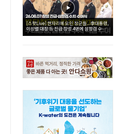
[스팟Live] 한자리에 모인 장군들...李대통령,
이상렬 대장 등 진급 장성 4명에 삼정검 수치
직접 수여｜26.08.07 장성 진급·삼정검 수치
수여식