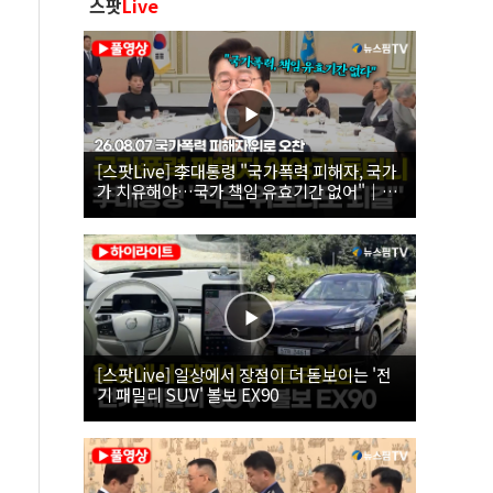
스팟
Live
[스팟Live] 李대통령 "국가폭력 피해자, 국가
가 치유해야…국가 책임 유효기간 없어"｜
26.08.07 국가폭력 피해자 위로 오찬
[스팟Live] 일상에서 장점이 더 돋보이는 '전
기 패밀리 SUV' 볼보 EX90