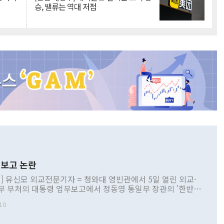
승, 밸류는 역대 저점
보고 논란
] 유신모 외교전문기자 = 청와대 영빈관에서 5일 열린 외교·
부 부처의 대통령 업무보고에서 정동영 통일부 장관의 '한반도
 구상'과 업무보고 발언이 논란을 빚고 있다. 이날 정 장관의
10
정부 내 조율을 거치지 않은 사안을 정책으로 추진하겠다고 공
는가 하면 사실 관계에 맞지 않은 설명도 있었다. 이재명 대통