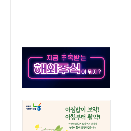
..지역축제 '불금전파, 송정'과 상생
비 본격화…'AI 데이터 기반 메디테크 혁신허브' 구상
로 출입 통제
추돌…1명 심정지·5명 부상
..진화헬기 3대 투입
 항소심도 징역 3년
000억원 돌파
 금융 지원
적금 완판
개...장바구니에 홈플러스 담아달라" 호소