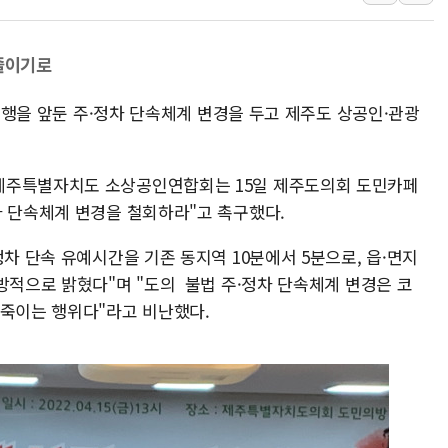
해군1함대 '창설 80주년' 기념식.
원주시, 첨단의료복합단지 지정 준
 줄이기로
삼척시, 무건리 이끼폭포 생태탐방
전남광주 화정역 인근 도로 4중 
 시행을 앞둔 주·정차 단속체계 변경을 두고 제주도 상공인·관광
청도 문수리 야산서 산불 진화 중.
'해병 순직 책임' 임성근 전 사단장
제주특별자치도 소상공인연합회는 15일 제주도의회 도민카페
헥토이노베이션, 상반기 매출 첫 2
차 단속체계 변경을 철회하라"고 촉구했다.
우리은행, 고창해상풍력에 4000억
NH농협은행, 모두투어 제휴 여행
정차 단속 유예시간을 기존 동지역 10분에서 5분으로, 읍·면지
민병덕 "오늘 67개 점포 영업 재
방적으로 밝혔다"며 "도의 불법 주·정차 단속체계 변경은 코
 죽이는 행위다"라고 비난했다.