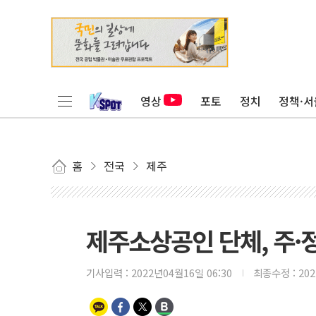
영상
포토
정치
정책·서
홈
전국
제주
제주소상공인 단체, 주·
기사입력 :
2022년04월16일 06:30
최종수정 :
20