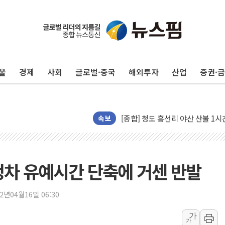
울
경제
사회
글로벌·중국
해외투자
산업
증권·
캠코, 5918억원 규모 압류재산 15
[시승기] 공간·승차감 잡은 볼보 E
[종합] 청도 흥선리 야산 산불 1
속보
한미 법카 제보자 "신동국과 무관
라인게임즈, '콰이어트' 테스트 참
에어로케이항공, 청주-중국 청두 노
정차 유예시간 단축에 거센 반발
네이버, AI 브리핑 도입 후 블로그
SKT, '8월 월간 럭키 페스타' 실시
22년04월16일 06:30
LG헬로비전 '헬로모바일', 교보문
KTis, 02-114로 카카오 T 택시
가
가