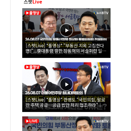
스팟
Live
[스팟Live] *풀영상* "부동산 지옥 고집한다
면!"...李대통령 향한 장동혁의 서슬퍼런 일갈
| 26.08.07 국민의힘 부동산정책 정상화 특별
위원회 전체회의
[스팟Live] *풀영상* 한병도 “국민의힘, 말로
만 주택 공급…공급 법안 처리 협조하라”｜
26.08.07 더불어민주당 원내대책회의