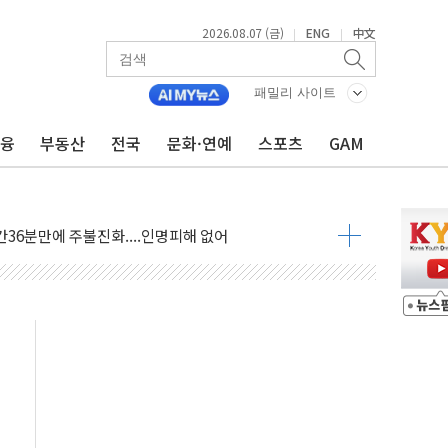
2026.08.07 (금)
ENG
中文
|
|
패밀리 사이트
금융
부동산
전국
문화·연예
스포츠
GAM
06건 공매
X90…'올 터치'는 호불호
시간36분만에 주불진화....인명피해 없어
…자료는 전·현직 직원으로부터 확보"
가자 3만 명 돌파
선 운항허가 취득...중국 노선 다변화
 창작자 지원 규모 2배 확대
...휴대폰 결제 최대 6000원 할인
고 제휴 전자책 요금제 출시
 호출 서비스