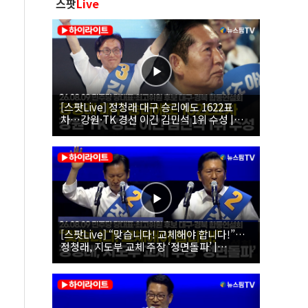
스팟
Live
[스팟Live] 정청래 대구 승리에도 1622표
차…강원·TK 경선 이긴 김민석 1위 수성 |
26.08.09 더불어민주당 당대표·최고위원 후
보 대구·경북 합동연설회
[스팟Live] “맞습니다! 교체해야 합니다!”…
정청래, 지도부 교체 주장 ‘정면돌파’ |
26.08.09 더불어민주당 당대표·최고위원 후
보 대구·경북 합동연설회