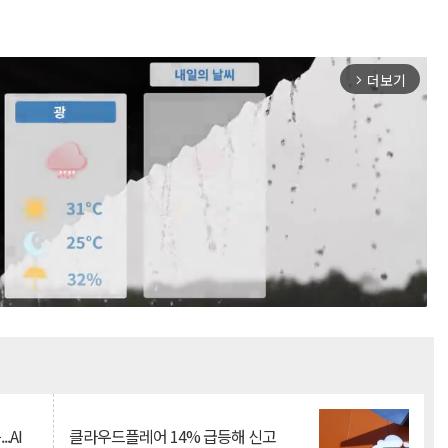
더보기
arrow_forward_ios
Mute
.AI
클라우드플레어 14% 급등해 신고