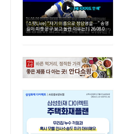
[스팟Live] “자기 이름으로 정당명을…” 송영
길이 피켓 문구 보고 놀란 이유는? | 26.08.09
더불어민주당 당대표·최고위원 후보 대구·경
북 합동연설회