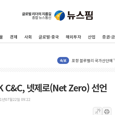
울
경제
사회
글로벌·중국
해외투자
산업
증권·
125mm 폭우 쏟아진 울진..
평택 진위면 공장서 탱크 내
포항 블루밸리 국가산단에 '
상주 낙동강 선착장 하류서 50
속보
[종합] 김민석, 정청래에 누적 1
민주당 경북도당위원장에 오중
인천서 말다툼 중 어머니 살
C&C, 넷제로(Net Zero) 선언
김민석, 강원·대구·경북 경선서
[속보] 민주, 강원·대구·경북 
21년07월22일 09:22
[속보] 민주, 경북 경선 결과 
가
가
[속보] 민주, 대구 경선 결과 