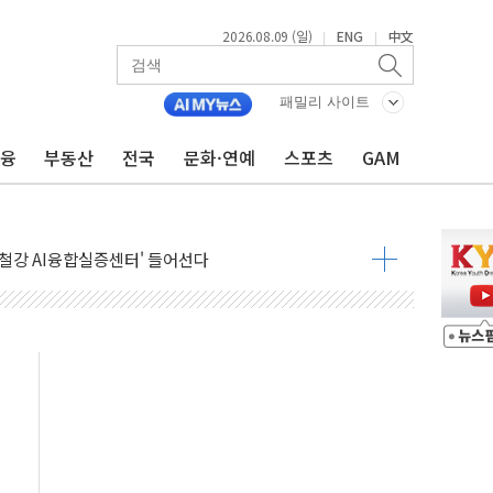
2026.08.09 (일)
ENG
中文
|
|
패밀리 사이트
금융
부동산
전국
문화·연예
스포츠
GAM
.'두천~하당'·'올미골교' 차량 통행 선제 제한
부 작업 중 근로자 1명 숨져
철강 AI융합실증센터' 들어선다
대 숨진 채 발견...경찰, 조사 중
.48%p 차 선두 유지...金 46.01% vs 鄭 44.53%
기 당선...합산득표율 68.63%
해 10대 구속…범행 후 반려견도 죽여
 정청래에 승리…金 48.54% vs 鄭 44.40%
경선 결과...김민석 48.54% 정청래 44.40%
발표...김민석 47.37% 정청래 45.71% 송영길 6.92%
발표...정청래 47.82% 김민석 46.35% 송영길 5.83%