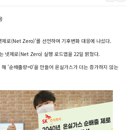
[속보] 민주, 강원 경선 결과 
정재헌 CEO, SKT 장기고
응
최태원, 노소영에 9440억
하나금융, 명동 소상공인에 
넷제로(Net Zero)'를 선언하며 기후변화 대응에 나섰다.
인천시 광복절 현수막 '태
병무청, 보충역 전면 손질…
넷제로(Net Zero) 실행 로드맵을 22일 밝혔다.
홈플러스發 대형마트 판매,
해 '순배출량=0'을 만들어 온실가스가 더는 증가하지 않는
윤준병·이해민 의원, '정부
'호우·산사태 주의보' 울진 