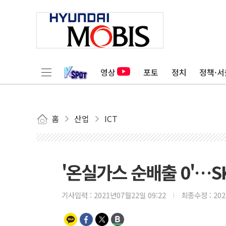
영상
포토
정치
정책·서
홈
산업
ICT
'온실가스 순배출 0'…SK 
기사입력 :
2021년07월22일 09:22
최종수정 :
20