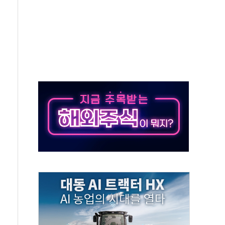
발표...김민석 50.30% 정청래 41.94% 송영길 7.76%
객 400명 맞이…"마음 잇는 시간 되길"
 지급 확정되나…재상고 앞두고 막판 셈법
'행복상자' 전달
극기 거꾸로' 논란…이틀만에 철거
 예술·체육요원 최대 33% 감축
 역대 최대폭 감소한 9.4%↓…유통업계 양극화 심화
 특사'로 콜롬비아 대통령 취임식 참석
시간당 30mm 강한 비...호우 피해 없어