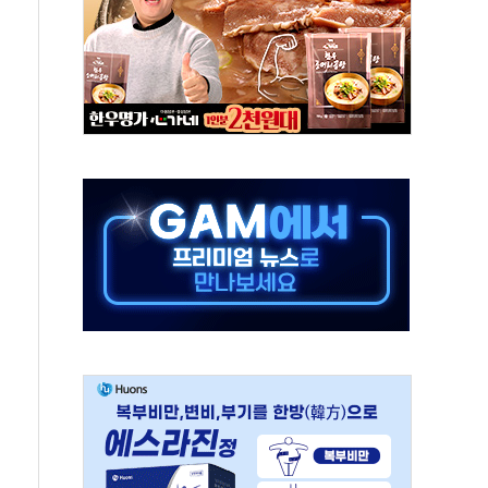
 '62일째'..."대부분 여기서 상주"
환자 2665명·사망 23명
목에 코스피 '휘청'
탄도미사일 발사
·건물 1동 전소
년 이상…리뉴얼이 경쟁력 가른다
호 구속적부심 기각