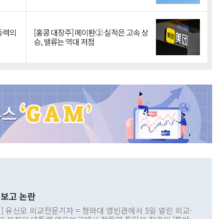
 동력의
[홍콩 대장주] 메이퇀② 실적은 고속 상
승, 밸류는 역대 저점
보고 논란
] 유신모 외교전문기자 = 청와대 영빈관에서 5일 열린 외교·