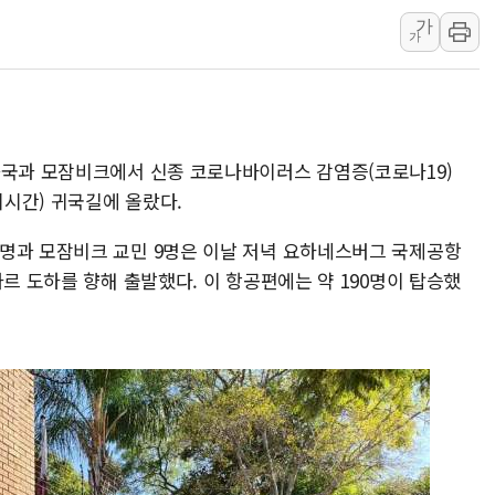
[르포] 39도 폭염 속 잠실 개표소 시위
가
강원·전라권 폭염중대경보 확대…온열질
가
빚투·레버리지 줄었지만, 반도체 두 종
[2보] 북한, 원산서 동해상 단거리 
양주 가전제품 창고서 화재…차량 3대
화국과 모잠비크에서 신종 코로나바이러스 감염증(코로나19)
종로·중구 오피스 78%가 준공 10
지시간) 귀국길에 올랐다.
법원, '관저 이전 봐주기 감사' 유병
명과 모잠비크 교민 9명은 이날 저녁 요하네스버그 국제공항
타르 도하를 향해 출발했다. 이 항공편에는 약 190명이 탑승했