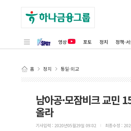
영상
포토
정치
정책·서
홈
정치
통일·외교
남아공·모잠비크 교민 1
올라
기사입력 :
2020년05월29일 09:02
최종수정 :
20