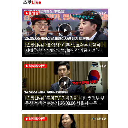
스팟
Live
[스팟Live] *풀영상* 이준석, 보완수사권 폐
지에 "민주당 개악입법, 불안감 가중시켜"｜
26.08.06 개혁신당 보완수사권 폐지 토론회
[스팟Live] '투미TV' 김제경이 내린 李정부 부
동산 정책 점수는? | 26.08.06 서울시 부동산
대토론회