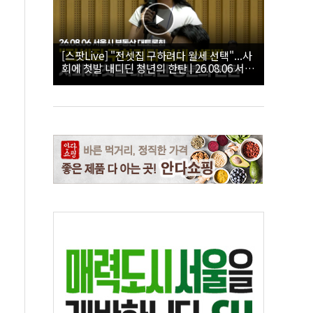
[스팟Live] "전셋집 구하려다 월세 선택"...사
회에 첫발 내디딘 청년의 한탄 | 26.08.06 서울
시 부동산 대토론회