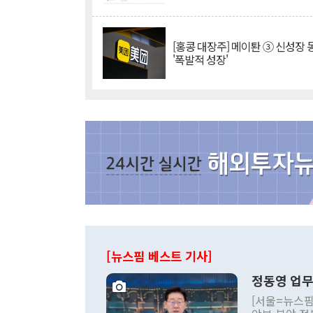
[홍콩 대장주] 메이퇀 ③ 신성장
'폭발적 성장'
[뉴스핌 베스트 기사]
정동영 업무
[서울=뉴스핌