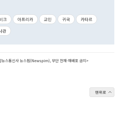
비크
아프리카
교민
귀국
카타르
사관
뉴스통신사 뉴스핌(Newspim), 무단 전재-재배포 금지>
맨위로