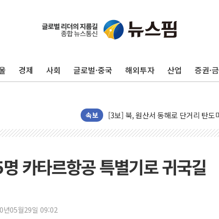
[베트남 증시] 지수 하락 속 'DGC
'월가의 황제' 다이먼 "금융시장 레
양주 섬유염색공장서 화재 1명 중상…
울
경제
사회
글로벌·중국
해외투자
산업
증권·
김정관 산업부 장관 "주 52시간 손봐
해군 1함대 창설 80주년…지역과 함께
[3보] 북, 원산서 동해로 단거리 탄도
속보
우크라 드론 전술, 중남미 콜롬비아에
동해해경, 독도 해상서 부유물 감긴 
주한미군 "오산기지 누출, 백린 아닌 
5명 카타르항공 특별기로 귀국길
구미 폐염산처리업체서 불 2시간30여
해군과 함께하는 '불금전파, 송정' 시
강원도 폭염특보 11일째…온열질환·가
[코인 시황] 비트코인, ETF 자금 
20년05월29일 09:02