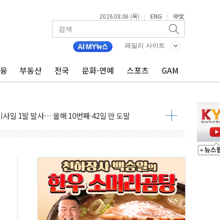
2026.08.06 (목)
ENG
中文
|
|
' 임시 주총 기대감에 홀로 상한가…마진 잔액은 사상 최고
버리지 위험수위…숨은 차입이 더 큰 변수"
패밀리 사이트
대응 1단계 진압 중
금융
부동산
전국
문화·연예
스포츠
GAM
야, 경쟁상대 中과 비교해야"
하는 '선봉'의 대민 봉사
미사일 1발 발사… 올해 10번째·42일 만 도발
 새 안보 위기… 반군·마약카르텔이 습득해 전투 활용
어선 구조
무해한 표면 부식 물질"
분만에 진화...외국인 노동자 숨져
즌2
축 피해 최소화 '총력 대응'
유입에도 박스권…美 암호화폐 법안 처리 여부도 변수