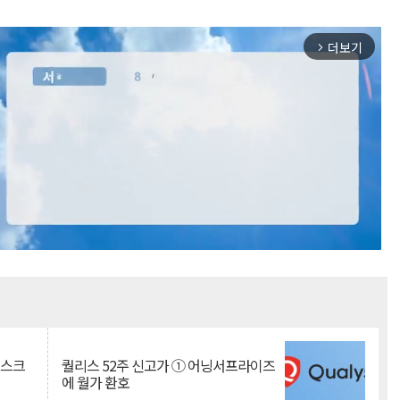
더보기
arrow_forward_ios
Mute
리스크
퀄리스 52주 신고가 ① 어닝서프라이즈
에 월가 환호