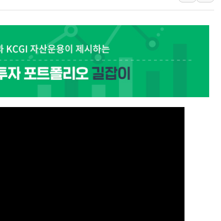
[속보] 민주, 경북 경선 결과 
[속보] 민주, 대구 경선 결과 
[속보] 민주, 강원 경선 결과 
정재헌 CEO, SKT 장기고
최태원, 노소영에 9440억
하나금융, 명동 소상공인에 
인천시 광복절 현수막 '태
병무청, 보충역 전면 손질…
홈플러스發 대형마트 판매,
윤준병·이해민 의원, '정부
'호우·산사태 주의보' 울진 
여야, 황희 '버스 하우스' 공