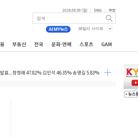
2026.08.09 (일)
ENG
中文
|
|
패밀리 사이트
금융
부동산
전국
문화·연예
스포츠
GAM
고 발생…작업자 1명 숨져
철강 AI융합실증센터' 들어선다
대 숨진 채 발견...경찰, 조사 중
.48%p 차 선두 유지...金 46.01% vs 鄭 44.53%
기 당선...합산득표율 68.63%
해 10대 구속…범행 후 반려견도 죽여
 정청래에 승리…金 48.54% vs 鄭 44.40%
경선 결과...김민석 48.54% 정청래 44.40%