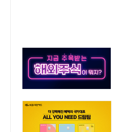
발표...김민석 47.37% 정청래 45.71% 송영길 6.92%
발표...정청래 47.82% 김민석 46.35% 송영길 5.83%
발표...김민석 50.30% 정청래 41.94% 송영길 7.76%
객 400명 맞이…"마음 잇는 시간 되길"
 지급 확정되나…재상고 앞두고 막판 셈법
'행복상자' 전달
극기 거꾸로' 논란…이틀만에 철거
 예술·체육요원 최대 33% 감축
 역대 최대폭 감소한 9.4%↓…유통업계 양극화 심화
 특사'로 콜롬비아 대통령 취임식 참석
시간당 30mm 강한 비...호우 피해 없어
방…野 "청년 우롱 기괴" vs 與 "송구한 해프닝"