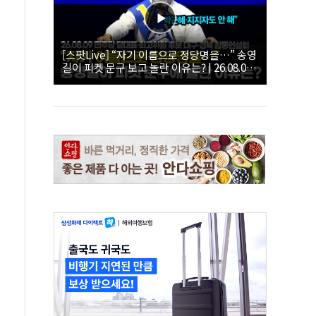
[스팟Live] “자기 이름으로 정당명을…” 송영
길이 피켓 문구 보고 놀란 이유는? | 26.08.09
더불어민주당 당대표·최고위원 후보 대구·경
북 합동연설회