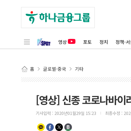
영상
포토
정치
정책·서
홈
글로벌·중국
기타
[영상] 신종 코로나바이
기사입력 :
2020년01월29일 15:23
최종수정 :
20