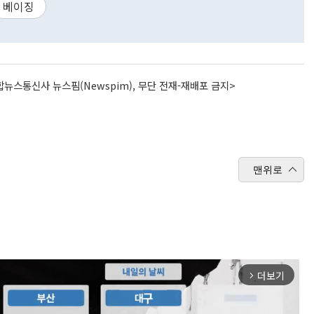
베이징
뉴스통신사 뉴스핌(Newspim), 무단 전재-재배포 금지>
맨위로
더보기
arrow_forward_ios