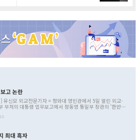
보고 논란
] 유신모 외교전문기자 = 청와대 영빈관에서 5일 열린 외교·
부 부처의 대통령 업무보고에서 정동영 통일부 장관의 '한반도
 구상'과 업무보고 발언이 논란을 빚고 있다. 이날 정 장관의
10
정부 내 조율을 거치지 않은 사안을 정책으로 추진하겠다고 공
는가 하면 사실 관계에 맞지 않은 설명도 있었다. 이재명 대통
로 신중을 기해 달라고 경고했고, 조현 외교부 장관은 '이상
지 최대 흑자
 근거한 비현실적 구상'이라는 비판을 내놨다. 그동안 정 장