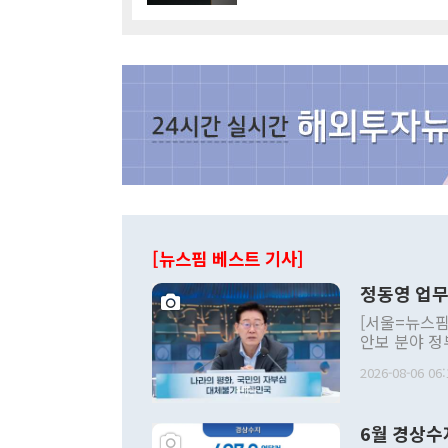
[뉴스핌 베스트 기사]
정동영 업무
[서울=뉴스핌
안보 분야 정
평화공존 발전
2026-08-06 06:
발언 중에는 
언한 것이 있
령은 공개적으
6월 경상수
주의적 희망에