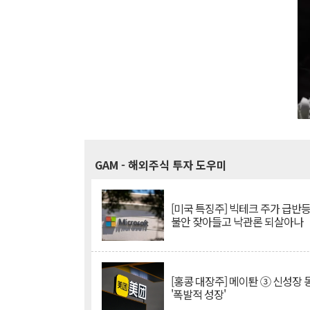
GAM
- 해외주식 투자 도우미
[미국 특징주] 빅테크 주가 급반등..
불안 잦아들고 낙관론 되살아나
[홍콩 대장주] 메이퇀 ③ 신성장
'폭발적 성장'