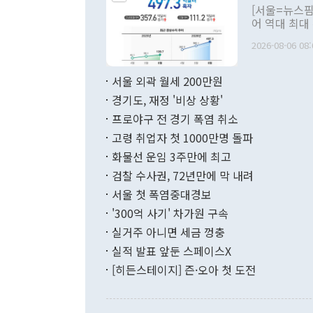
관의 대북 정
[서울=뉴스핌
관 부처 장관
어 역대 최대
관의 무리한 
출 호조로 월
다. [정동영 통일부 장관이 지난달 23일 오후 서울 종로구 정부서울청사에
2026-08-06 08:
료=한국은행] 한국은행이 6일 발표한 '2026년 6월 국제수지(잠정)'에
서 취임 1주년 
면 지난 6월
부 장관 권한
1000만달러
서울 외곽 월세 200만원
발전 구상'을
이에 따라 올
적 갈등 해결
경기도, 재정 '비상 상황'
했다. 경상수
결과 혐오의 
9000만달러
프로야구 전 경기 폭염 취소
년간의 CVI
지 기준 상품
고령 취업자 첫 1000만명 돌파
무너졌다고도 
며 월간 기준
현실을 바꾸는
달러로 38.
화물선 운임 3주만에 최고
를 평화 체제
196.9% 급
검찰 수사권, 72년만에 막 내려
함께 4자 대
수출은 160
지만 이 대통
서울 첫 폭염중대경보
(18.6%) 
화공존 정책이
했다. 통관 기
'300억 사기' 차가원 구속
다"고 지적했
(16.4%)
투리가 잡혀 
실거주 아니면 세금 껑충
월(-10억9
쁜 상황이 초
증가와 유류할
실적 발표 앞둔 스페이스X
9·19 군사
기록했지만 
[히든스테이지] 즌·오아 첫 도전
"우리의 선의
로 전환됐다.
으로 약간의 의문
를 기록해 전
관은 업무보고
는 배당수입
주의에 근거한