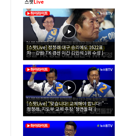
스팟
Live
[스팟Live] 정청래 대구 승리에도 1622표
차…강원·TK 경선 이긴 김민석 1위 수성 |
26.08.09 더불어민주당 당대표·최고위원 후
보 대구·경북 합동연설회
[스팟Live] “맞습니다! 교체해야 합니다!”…
정청래, 지도부 교체 주장 ‘정면돌파’ |
26.08.09 더불어민주당 당대표·최고위원 후
보 대구·경북 합동연설회