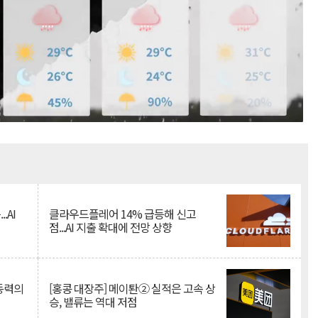
Mute
.AI
클라우드플레어 14% 급등해 신고
점...AI 지출 확대에 전망 상향
 동력의
[홍콩 대장주] 메이퇀② 실적은 고속 상
승, 밸류는 역대 저점