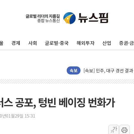
울
경제
사회
글로벌·중국
해외투자
산업
증권·
평택 진위면 공장서 질식사
속보
포항 블루밸리 국가산단에 '
상주 낙동강 선착장 하류서 50
[종합] 김민석, 정청래에 누적 1
러스 공포, 텅빈 베이징 번화가
민주당 경북도당위원장에 오중
인천서 말다툼 중 어머니 살
20년01월29일 15:31
김민석, 강원·대구·경북 경선서
가
가
[속보] 민주, 강원·대구·경북 