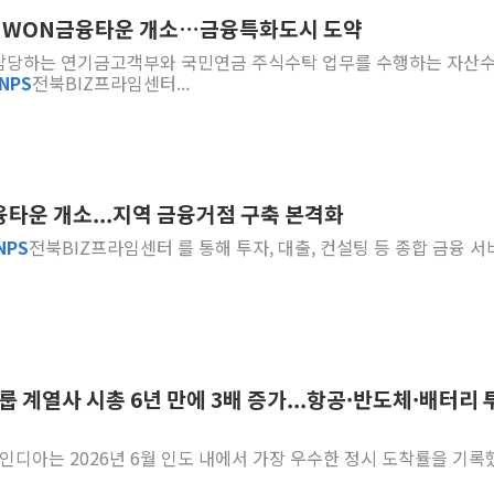
리WON금융타운 개소…금융특화도시 도약
폐기물 수거하다 참변…60대
를 담당하는 연기금고객부와 국민연금 주식수탁 업무를 수행하는 자산
서울 중랑구 주택가서 흉기 난
NPS
전북BIZ프라임센터...
李대통령 "결혼 때문에 손해 
여수 오동도 인근 해상서 모
추미애, '위안부' 피해자 기림
인천 선재도 갯벌서 해루질 중
융타운 개소...지역 금융거점 구축 본격화
인천서 말다툼 중 어머니 흉기
NPS
전북BIZ프라임센터 를 통해 투자, 대출, 컨설팅 등 종합 금융 
'화합' 꺼낸 김민석에 '뻔뻔
李대통령, ISA 개편 재검토 
룹 계열사 시총 6년 만에 3배 증가...항공·반도체·배터리 
어 인디아는 2026년 6월 인도 내에서 가장 우수한 정시 도착률을 기록