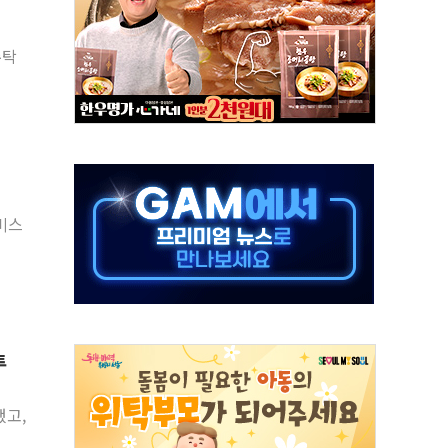
 환경미화원 수거차에 치여 사망
수탁
동…60대 남성 2명 숨져
보는 일 없게"…'결혼 페널티' 22개 과제 손본다
터보트 전복…1명 사망·1명 실종
의 날 참석..."국제적 시민 연대로 목소리 내야"
 실종 60대 나흘만에 숨진 채 발견
 살해 10대 아들 체포
서비스
' 받아친 정청래…제주 연설서 신경전 고조
지시…與 "적극 환영"·野 "졸속 국정"
투
했고,