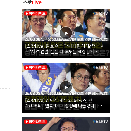
스팟
Live
[스팟Live] 환호 속 입장해 나란히 ‘찰칵’…서
로 ‘저격 연설’ 들을 때 후보들 표정은? |
26.08.08 더불어민주당 당대표·최고위원 후
보 인천 합동연설회
[스팟Live] 김민석 제주 52.64%·인천
45.09%로 연속 1위…정청래 따돌렸다’ |
26.08.08 더불어민주당 당대표·최고위원 후
보 인천 합동연설회