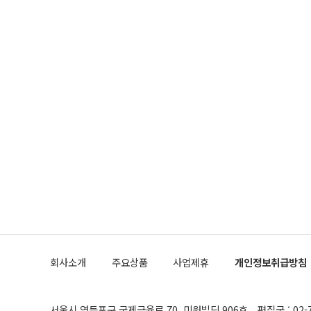
회사소개
주요상품
사업제휴
개인정보취급방침
서울시 영등포구 국제금융로 70, 미원빌딩 906호
편집국 : 02-