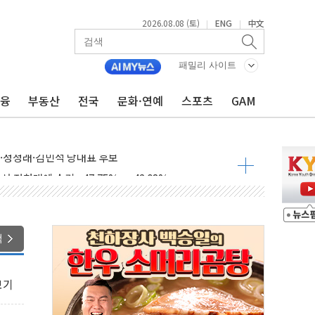
2026.08.08 (토)
ENG
中文
|
|
패밀리 사이트
금융
부동산
전국
문화·연예
스포츠
GAM
산사태 주의보'...경북도, 호우 피해·통제구간 없어
%p' 차 재역전 성공...金 45.42% vs 鄭 44.56%
·정청래·김민석 당대표 후보
 정청래에 승리...47.75% vs 42.08%
과 발표...김민석 47.75% 정청래 42.08%
표...김민석 45.09% 정청래 43.27% 송영길 11.63%
색
표...김민석 52.64% 정청래 39.89% 송영길 7.47%
0~8.14)
보기
…공습 한계·탄약 부족 현실화
50㎜ 폭우…강원 동해안 강한 비 이어져