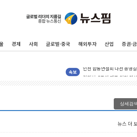
울
경제
사회
글로벌·중국
해외투자
산업
증권·
울진·영덕 '호우특보'-포항 '
[종합] 김민석, 정청래에 '0.86
인천 합동연설회 나선 송영길
김민석, 2주차 제주·인천 경선서
속보
인사하는 김민석 당대표 후보
[속보] 민주, 제주·인천 경선 결
[속보] 민주, 인천 경선 결과 발
상세검
[속보] 민주, 제주 경선 결과 발
이번주 국내 주요 금융일정(8.1
뉴스 더 
美, 이란전 출구전략 만지작
강릉·동해·삼척 시간당 최대 