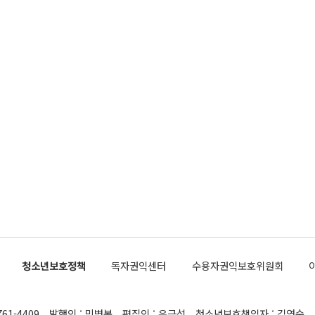
청소년보호정책
독자권익센터
수용자권익보호위원회
761-4409
발행인 : 민병복
편집인 : 유근석
청소년보호책임자 : 김연순