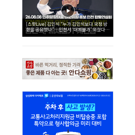
[스팟Live] 김민석 “누가 김민석보다 국정 방
향을 공유했나”…인천서 ‘대체불가’ 외쳤다 |
26.08.08 더불어민주당 당대표·최고위원 후
보 인천 합동연설회