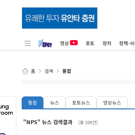
영상
포토
정치
정책·서
홈
검색
통합
통합
뉴스
포토뉴스
영상뉴스
"NPS" 뉴스 검색결과
[총 109건]