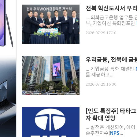
전북 혁신도시서 우
... 외화금고은행 업무
부, 기업여신 특화점포인
2026-07-29 17:10
우리금융, 전북에 금
... 기업금융 특화 채널인
를 제공하고...
2026-07-29 16:30
[인도 특징주] 타타그
자 확대 영향
... 실적은 개선되어, 에
순추천지수(
NPS
...