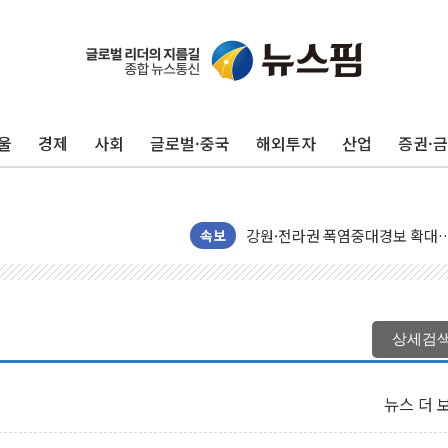
울
경제
사회
글로벌·중국
해외투자
산업
증권·
강원도 폭염특보 11일째…온열질환
[코인 시황] 비트코인, ETF 
[르포] 39도 폭염 속 잠실 개표소 
강원·전라권 폭염중대경보 확대…
속보
빚투·레버리지 줄었지만, 반도체 
양주 가전제품 창고서 화재…차량 
[2보] 북한, 원산서 동해상 단거
상세검
종로·중구 오피스 78%가 준공 
법원, '관저 이전 봐주기 감사' 
뉴스 더 
성폭력 피해자 보호단체, 경찰수
우크라, 러 탄도미사일 공격에 속