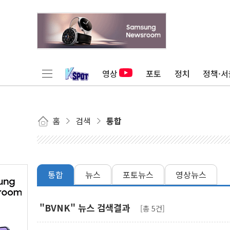
영상
포토
정치
정책·서
홈
검색
통합
통합
뉴스
포토뉴스
영상뉴스
"BVNK" 뉴스 검색결과
[총 5건]