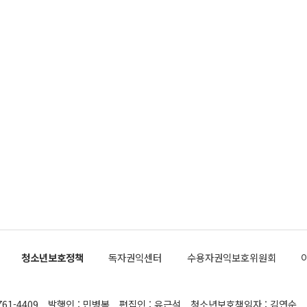
청소년보호정책
독자권익센터
수용자권익보호위원회
761-4409
발행인 : 민병복
편집인 : 유근석
청소년보호책임자 : 김연순