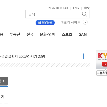
2026.08.06 (목)
ENG
中文
|
|
패밀리 사이트
금융
부동산
전국
문화·연예
스포츠
GAM
·가축 피해 최소화 '총력 대응'
자금 유입에도 박스권…美 암호화폐 법안 처리 여부도 변수
시위 '62일째'..."대부분 여기서 상주"
온열질환자 2665명·사망 23명
두 종목에 코스피 '휘청'
3대·건물 1동 전소
리 탄도미사일 발사
색
10년 이상…리뉴얼이 경쟁력 가른다
유병호 구속적부심 기각
보기
사개혁위에 보완수사권 폐지 우려 전달
수무책… 패트리엇 미사일 지원, 작년의 3분의 1