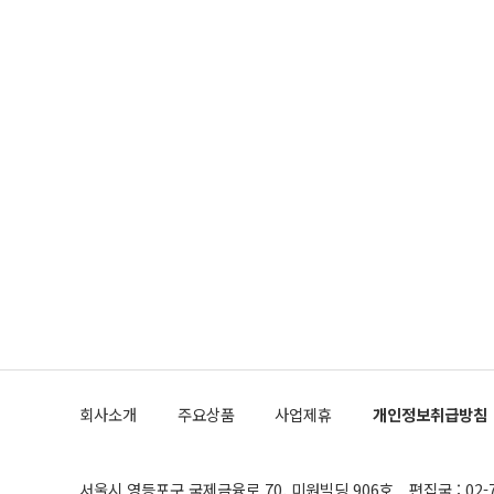
회사소개
주요상품
사업제휴
개인정보취급방침
서울시 영등포구 국제금융로 70, 미원빌딩 906호
편집국 : 02-