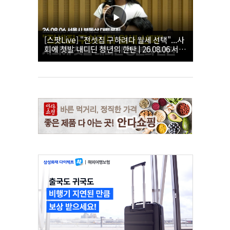
[스팟Live] "전셋집 구하려다 월세 선택"...사
회에 첫발 내디딘 청년의 한탄 | 26.08.06 서울
시 부동산 대토론회