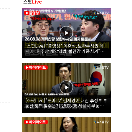
스팟
Live
[스팟Live] *풀영상* 이준석, 보완수사권 폐
지에 "민주당 개악입법, 불안감 가중시켜"｜
26.08.06 개혁신당 보완수사권 폐지 토론회
[스팟Live] '투미TV' 김제경이 내린 李정부 부
동산 정책 점수는? | 26.08.06 서울시 부동산
대토론회