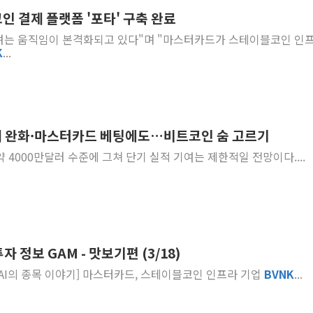
 결제 플랫폼 '포타' 구축 완료
"5.18은 북한 지령" 설교한 목사
결하려는 움직임이 본격화되고 있다"며 "마스터카드가 스테이블코인 인
[종합] 특검, '양평' 원희룡 2
K
...
[내일날씨] 절기상 '입추'에 폭염
제천 바이오밸리 공장 옥상서 불
개혁신당 "민주, '盧 수사' 악
CJ온스타일, 2분기 영업익 260
 규제 완화·마스터카드 베팅에도…비트코인 숨 고르기
AI 연산은 포항, 전력 저장은 영
약 4000만달러 수준에 그쳐 단기 실적 기여는 제한적일 전망이다....
[속보] 북, 동해상으로 미상 발사
한국투자증권, 국내 최초 상반기 
 정보 GAM - 맛보기편 (3/18)
.. [사진=블룸버그통신] [AI의 종목 이야기] 마스터카드, 스테이블코인 인프라 기업
BVNK
...