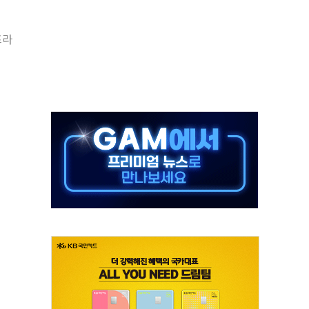
 불구속 송치
프라
차 조사…'당정대 회의' 한동훈·방기선 수사도 속도
 절정…서울 한낮 39도
…30여분 만에 진화
연으로 형사사법 틀 바꿔…국민 불안감 가중"
억원…전년 比 21.2%↑
광…지역펀드 9·10호 확정
체 발사
영업이익 2조 돌파