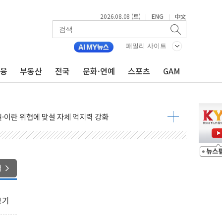
2026.08.08 (토)
ENG
中文
|
|
패밀리 사이트
금융
부동산
전국
문화·연예
스포츠
GAM
 요구
낮아지며 상승… STOXX 600 지수는 나흘 연속 최고치
세
엘·이란 위협에 맞설 자체 억지력 강화
동
톱'… 美 해상봉쇄 영향
색
각
체주 '활짝'
보기
스닥 선물 1%대 상승
상 기대 후퇴