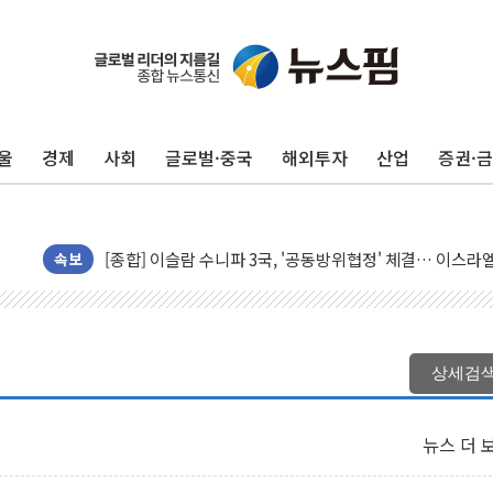
울
경제
사회
글로벌·중국
해외투자
산업
증권·
트럼프, 쿡 연준 이사 해임 재추진…"26일까지 의혹 소명"
유럽증시, 美 고용 예상 밖 부진에 연준 금리 인상 가능성 
미 연준 매파 기세 꺾이나…고용 감소에 9월 동결 전망 우
[종합] 이슬람 수니파 3국, '공동방위협정' 체결… 이스라
속보
트럼프, 백신·자폐증 행정명령 검토…"이르면 다음 주"
美 항소법원, 백악관 무도회장 공사 중단 명령…트럼프 제
이란 핵심 원유 수출항 '하르그섬', 최근 1주일 이상 '올스
상세검
美 고용 쇼크에 엔화 장중 급등…시장은 "또 개입했나" 촉
[AI MY 뉴스] 뉴욕 반도체주 프리뷰...美 고용 쇼크에 반도
뉴스 더 
뉴욕증시 프리뷰, 美 고용 쇼크에 금리 인상 우려 후퇴…나
[종합] 美 7월 고용 2만3000명 감소 '쇼크'…9월 금리 인