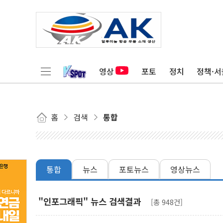
영상
포토
정치
정책·서
홈
검색
통합
통합
뉴스
포토뉴스
영상뉴스
"인포그래픽" 뉴스 검색결과
[총 948건]