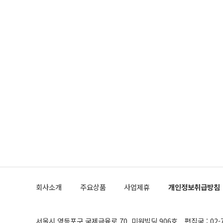
회사소개
주요상품
사업제휴
개인정보취급방침
서울시 영등포구 국제금융로 70, 미원빌딩 906호
편집국 : 02-