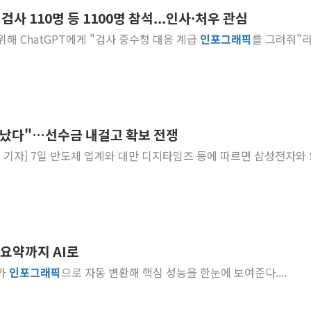
사 110명 등 1100명 참석...인사·처우 관심
[사진] 이슬람 수니파 3개국, 공동방위협정 체결
 위해 ChatGPT에게 "검사 중수청 대응 계급
인포
그래픽
를 그려줘"
뉴욕증시 개장 전 특징주...아틀라시안·클라우드플레어
보훈부, 미 DPAA와 MOU… "6·25 미군 실종자 7359명
트럼프 "금리 내려야"…파월 때와 달리 워시엔 톤 낮춰
특정 정치인 측근 포항시 정책특보 내정설...포항시 '시끌'
李 "해남 태양광, 대한민국 다음 100년 밑거름…수도권 집
동났다"…선수금 내걸고 확보 전쟁
李 대통령, '6시간 마라톤 부동산 2차 회의' 주재… "전폭
지타임즈 등에 따르면 삼성전자와 SK하
트럼프, 中 겨냥 폴리실리콘 관세 15% 부과…美 태양광주
[사진] 빈살만과 에르도안의 만남
 요약까지 AI로
I가
인포
그래픽
으로 자동 변환해 핵심 성능을 한눈에 보여준다....