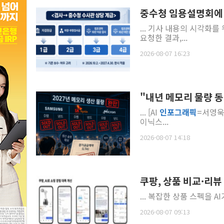
중수청 임용설명회에 검
... 기사 내용의 시각화를
요청한 결과,...
2026-08-07 16:23
"내년 메모리 물량 
... [AI
인포
그래픽
=서영욱 기자] 7일 반도체 업계와 대만 디
이닉스...
2026-08-07 14:18
쿠팡, 상품 비교·리뷰
... 복잡한 상품 스펙을 A
2026-08-07 09:13