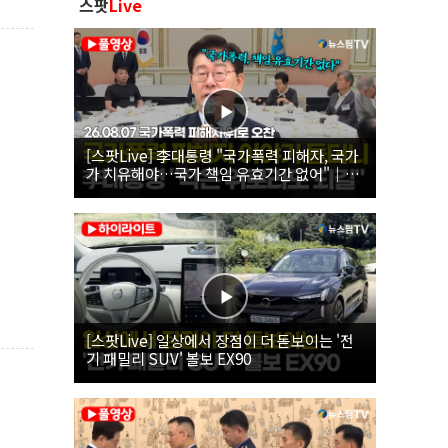
스팟
Live
[스팟Live] 李대통령 "국가폭력 피해자, 국가
가 치유해야…국가 책임 유효기간 없어"｜
26.08.07 국가폭력 피해자 위로 오찬
[스팟Live] 일상에서 장점이 더 돋보이는 '전
기 패밀리 SUV' 볼보 EX90