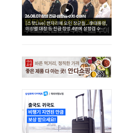
[스팟Live] 한자리에 모인 장군들...李대통령,
이상렬 대장 등 진급 장성 4명에 삼정검 수치
직접 수여｜26.08.07 장성 진급·삼정검 수치
수여식