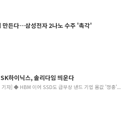
접 만든다…삼성전자 2나노 수주 '촉각'
친 SK하이닉스, 솔리다임 띄운다
=서영욱 기자] ◆ HBM 이어 SSD도 급부상 낸드 기업 몸값 '껑충'...