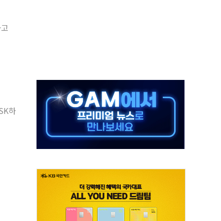
라고
·태양광주↑ VS 트레이드데스크·웬디스↓
 끝까지 찾겠다"
중 완화 전환점"
적 공급 확대·속도전 총력"
 급등