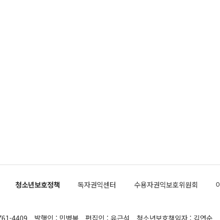
청소년보호정책
독자권익센터
수용자권익보호위원회
761-4409
발행인 : 민병복
편집인 : 유근석
청소년보호책임자 : 김연순