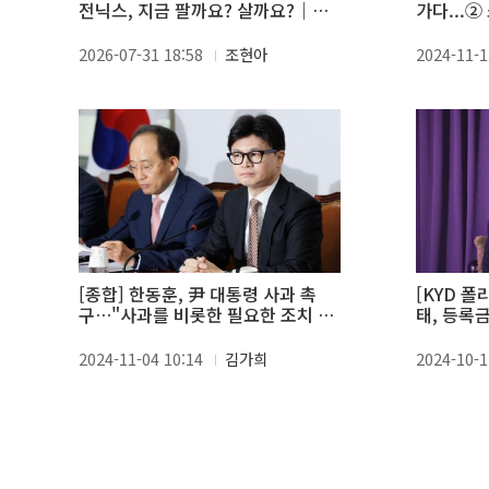
전닉스, 지금 팔까요? 살까요?｜피
가다...
플N이슈 장우진 대표편
2026-07-31 18:58
조현아
2024-11-1
[종합] 한동훈, 尹 대통령 사과 촉
[KYD 폴
구…"사과를 비롯한 필요한 조치 해
태, 등록
야"
2024-11-04 10:14
김가희
2024-10-1