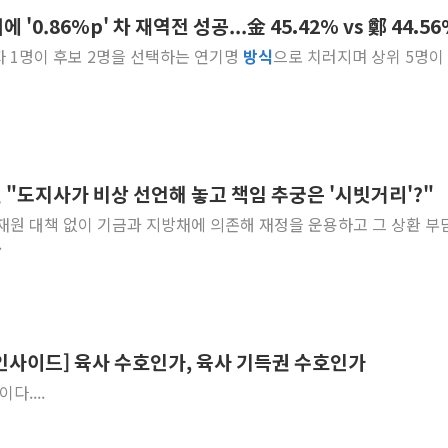
 '0.86%p' 차 재역전 성공...金 45.42% vs 鄭 44.5
폐기물 수거하다 참변…60대
권자 1명이 후보 2명을 선택하는 연기명
방식
으로 치러지며 상위 5명이
서울 중랑구 주택가서 흉기 난
李대통령 "결혼 때문에 손해 
여수 오동도 인근 해상서 모
추미애, '위안부' 피해자 기림
인천 선재도 갯벌서 해루질 중
"도지사가 비상 선언해 놓고 책임 추궁은 '시빗거리'?"
인천서 말다툼 중 어머니 흉기
라 재원 대책 없이 기금과 지방채에 의존해 재정을 운용하고 그 상환 부
'화합' 꺼낸 김민석에 '뻔뻔
.
李대통령, ISA 개편 재검토 
인사이드] 육사 수호인가, 육사 기득권 수호인가
이다....