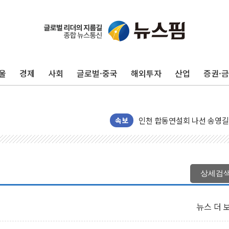
울
경제
사회
글로벌·중국
해외투자
산업
증권·
울진·영덕 '호우특보'-포항 '
[종합] 김민석, 정청래에 '0.86
인천 합동연설회 나선 송영길
김민석, 2주차 제주·인천 경선서
속보
인사하는 김민석 당대표 후보
[속보] 민주, 제주·인천 경선 결
[속보] 민주, 인천 경선 결과 발
상세검
[속보] 민주, 제주 경선 결과 발
이번주 국내 주요 금융일정(8.1
뉴스 더 
美, 이란전 출구전략 만지작
강릉·동해·삼척 시간당 최대 