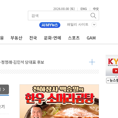
2026.08.08 (토)
ENG
中文
|
|
패밀리 사이트
금융
부동산
전국
문화·연예
스포츠
GAM
산사태 주의보'...경북도, 호우 피해·통제구간 없어
%p' 차 재역전 성공...金 45.42% vs 鄭 44.56%
·정청래·김민석 당대표 후보
 정청래에 승리...47.75% vs 42.08%
과 발표...김민석 47.75% 정청래 42.08%
표...김민석 45.09% 정청래 43.27% 송영길 11.63%
색
표...김민석 52.64% 정청래 39.89% 송영길 7.47%
0~8.14)
보기
…공습 한계·탄약 부족 현실화
50㎜ 폭우…강원 동해안 강한 비 이어져