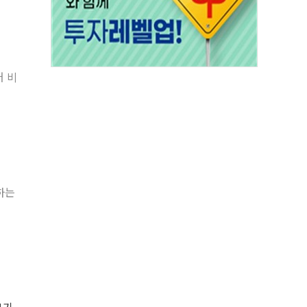
어 비
하는