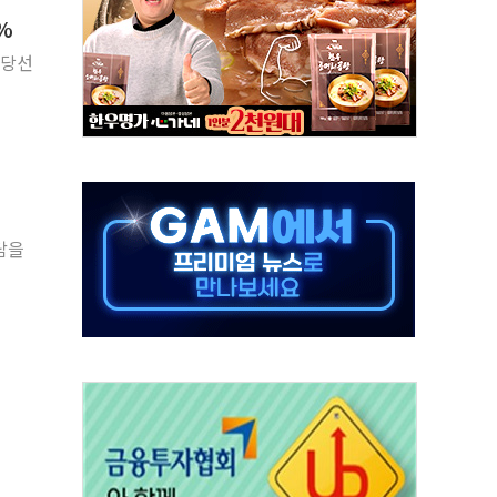
6%
 환경미화원 수거차에 치여 사망
 당선
동…60대 남성 2명 숨져
보는 일 없게"…'결혼 페널티' 22개 과제 손본다
터보트 전복…1명 사망·1명 실종
의 날 참석..."국제적 시민 연대로 목소리 내야"
 실종 60대 나흘만에 숨진 채 발견
 살해 10대 아들 체포
담을
' 받아친 정청래…제주 연설서 신경전 고조
지시…與 "적극 환영"·野 "졸속 국정"