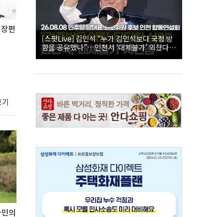
성장펀
[스팟Live] 김민석 “누가 김민석보다 국정 방
향을 공유했나”…인천서 ‘대체불가’ 외쳤다 |
26.08.08 더불어민주당 당대표·최고위원 후
보 인천 합동연설회
보기
국민의