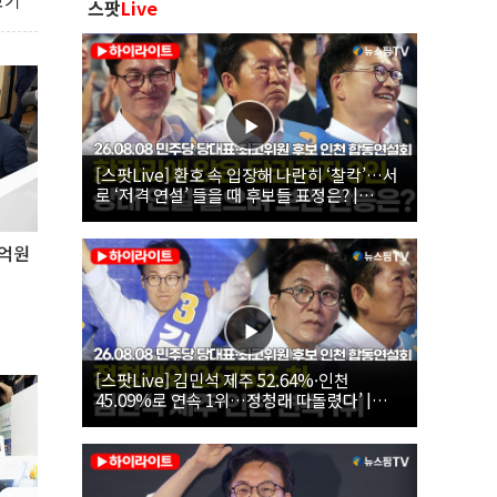
보기
스팟
Live
[스팟Live] 환호 속 입장해 나란히 ‘찰칵’…서
로 ‘저격 연설’ 들을 때 후보들 표정은? |
26.08.08 더불어민주당 당대표·최고위원 후
보 인천 합동연설회
억원
[스팟Live] 김민석 제주 52.64%·인천
45.09%로 연속 1위…정청래 따돌렸다’ |
26.08.08 더불어민주당 당대표·최고위원 후
보 인천 합동연설회