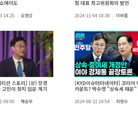
② 쇼에이도
힘 대표 최고위원회의 발언
3 14:25
오영상
2024-11-04 10:38
이바름
리티션 스토리] (상) 장경
[KYD이슈터미네이터] 코리아
금 고민이 정치 입문 계기
카운트? 박수영 "상속세 때문" 
안도걸 "지배구조 때문"
1 09:00
채송무
2024-08-22 10:54
최영수