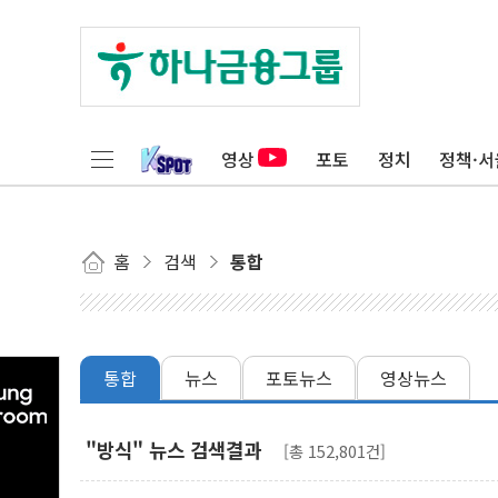
영상
포토
정치
정책·서
홈
검색
통합
통합
뉴스
포토뉴스
영상뉴스
"방식" 뉴스 검색결과
[총 152,801건]