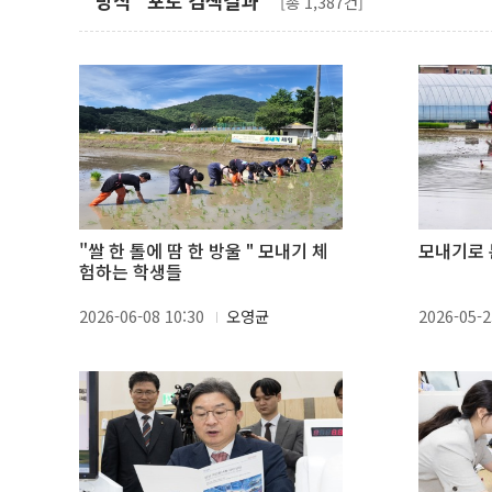
"방식" 포토 검색결과
[총 1,387건]
"쌀 한 톨에 땀 한 방울 " 모내기 체
모내기로 
험하는 학생들
2026-06-08 10:30
오영균
2026-05-2