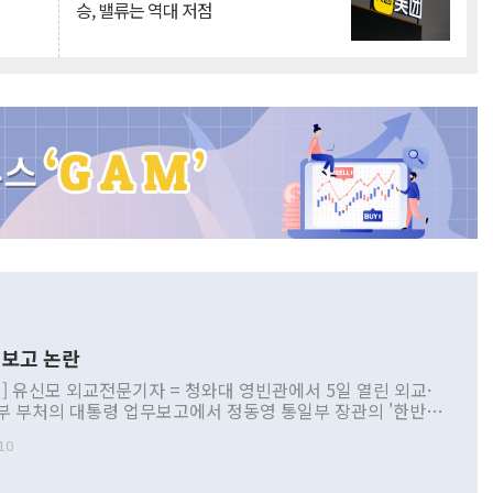
승, 밸류는 역대 저점
보고 논란
] 유신모 외교전문기자 = 청와대 영빈관에서 5일 열린 외교·
부 부처의 대통령 업무보고에서 정동영 통일부 장관의 '한반도
 구상'과 업무보고 발언이 논란을 빚고 있다. 이날 정 장관의
10
정부 내 조율을 거치지 않은 사안을 정책으로 추진하겠다고 공
는가 하면 사실 관계에 맞지 않은 설명도 있었다. 이재명 대통