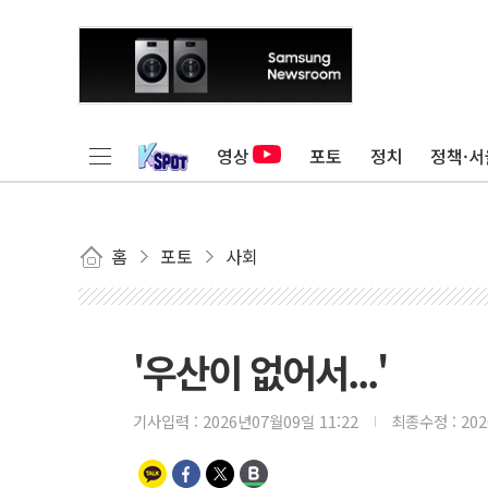
영상
포토
정치
정책·서
홈
포토
사회
'우산이 없어서...'
기사입력 :
2026년07월09일 11:22
최종수정 :
20