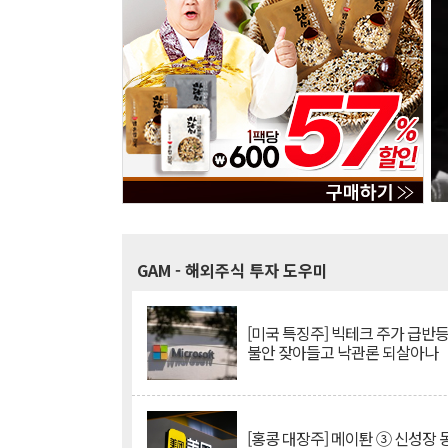
GAM
- 해외주식 투자 도우미
[미국 특징주] 빅테크 주가 급반등..
불안 잦아들고 낙관론 되살아나
[홍콩 대장주] 메이퇀 ③ 신성장