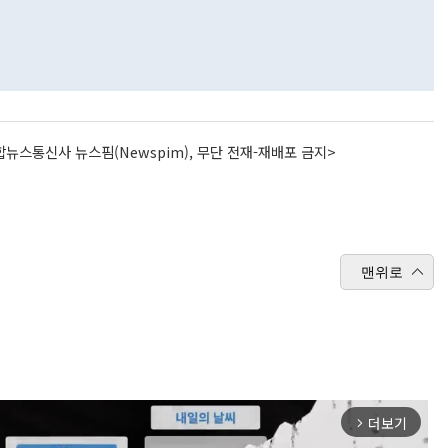
뉴스통신사 뉴스핌(Newspim), 무단 전재-재배포 금지>
맨위로
더보기
arrow_forward_ios