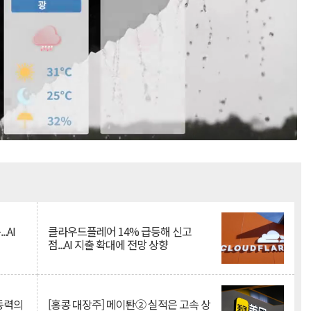
Mute
.AI
클라우드플레어 14% 급등해 신고
점...AI 지출 확대에 전망 상향
 동력의
[홍콩 대장주] 메이퇀② 실적은 고속 상