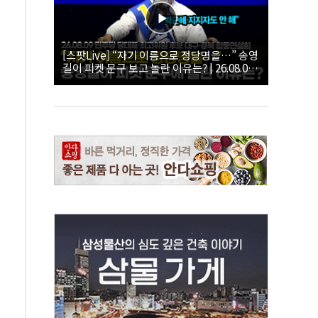
[스팟Live] “자기 이름으로 정당명을…” 송영
길이 피켓 문구 보고 놀란 이유는? | 26.08.09
더불어민주당 당대표·최고위원 후보 대구·경
북 합동연설회