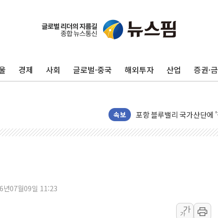
울
경제
사회
글로벌·중국
해외투자
산업
증권·
125mm 폭우 쏟아진 울진..
평택 진위면 공장서 질식사
포항 블루밸리 국가산단에 '
속보
상주 낙동강 선착장 하류서 50
[종합] 김민석, 정청래에 누적 1
민주당 경북도당위원장에 오중
인천서 말다툼 중 어머니 살
김민석, 강원·대구·경북 경선서
26년07월09일 11:23
[속보] 민주, 강원·대구·경북 
가
[속보] 민주, 경북 경선 결과 
가