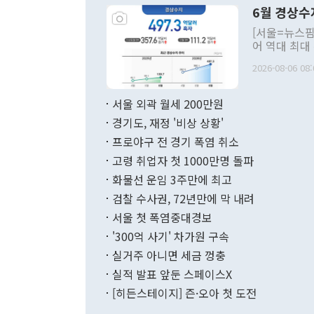
령은 공개적으
6월 경상수
주의적 희망에
관의 대북 정
[서울=뉴스핌
관 부처 장관
어 역대 최대
관의 무리한 
출 호조로 월
다. [정동영 통일부 장관이 지난달 23일 오후 서울 종로구 정부서울청사에
2026-08-06 08:
료=한국은행] 한국은행이 6일 발표한 '2026년 6월 국제수지(잠정)'에
서 취임 1주년 
면 지난 6월
부 장관 권한
1000만달러
서울 외곽 월세 200만원
발전 구상'을
이에 따라 올
적 갈등 해결
경기도, 재정 '비상 상황'
했다. 경상수
결과 혐오의 
9000만달러
프로야구 전 경기 폭염 취소
년간의 CVI
지 기준 상품
고령 취업자 첫 1000만명 돌파
무너졌다고도 
며 월간 기준
현실을 바꾸는
달러로 38.
화물선 운임 3주만에 최고
를 평화 체제
196.9% 급
검찰 수사권, 72년만에 막 내려
함께 4자 대
수출은 160
지만 이 대통
서울 첫 폭염중대경보
(18.6%) 
화공존 정책이
했다. 통관 기
'300억 사기' 차가원 구속
다"고 지적했
(16.4%)
투리가 잡혀 
실거주 아니면 세금 껑충
월(-10억9
쁜 상황이 초
증가와 유류할
실적 발표 앞둔 스페이스X
9·19 군사
기록했지만 
[히든스테이지] 즌·오아 첫 도전
"우리의 선의
로 전환됐다.
으로 약간의 의문
를 기록해 전