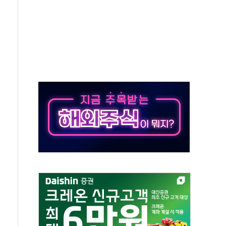
발표...정청래 47.82% 김민석 46.35% 송영길 5.83%
발표...김민석 50.30% 정청래 41.94% 송영길 7.76%
객 400명 맞이…"마음 잇는 시간 되길"
 지급 확정되나…재상고 앞두고 막판 셈법
'행복상자' 전달
극기 거꾸로' 논란…이틀만에 철거
 예술·체육요원 최대 33% 감축
 역대 최대폭 감소한 9.4%↓…유통업계 양극화 심화
 특사'로 콜롬비아 대통령 취임식 참석
시간당 30mm 강한 비...호우 피해 없어