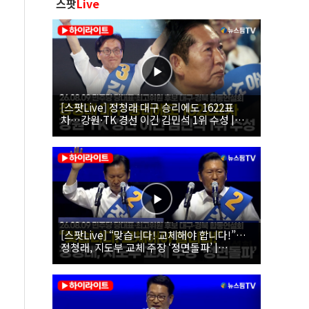
스팟
Live
[스팟Live] 정청래 대구 승리에도 1622표
차…강원·TK 경선 이긴 김민석 1위 수성 |
26.08.09 더불어민주당 당대표·최고위원 후
보 대구·경북 합동연설회
[스팟Live] “맞습니다! 교체해야 합니다!”…
정청래, 지도부 교체 주장 ‘정면돌파’ |
26.08.09 더불어민주당 당대표·최고위원 후
보 대구·경북 합동연설회