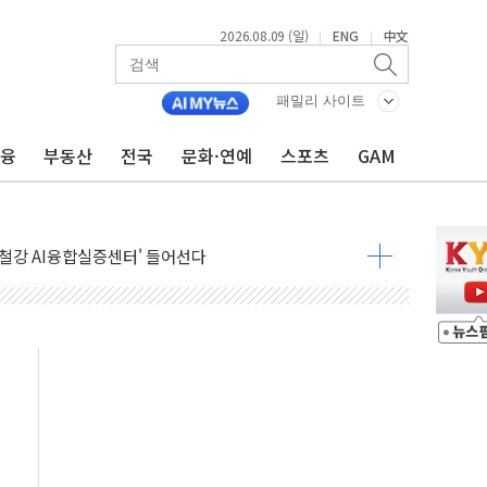
2026.08.09 (일)
ENG
中文
|
|
패밀리 사이트
금융
부동산
전국
문화·연예
스포츠
GAM
.'두천~하당'·'올미골교' 차량 통행 선제 제한
고 발생…작업자 1명 숨져
철강 AI융합실증센터' 들어선다
대 숨진 채 발견...경찰, 조사 중
.48%p 차 선두 유지...金 46.01% vs 鄭 44.53%
기 당선...합산득표율 68.63%
해 10대 구속…범행 후 반려견도 죽여
 정청래에 승리…金 48.54% vs 鄭 44.40%
경선 결과...김민석 48.54% 정청래 44.40%
발표...김민석 47.37% 정청래 45.71% 송영길 6.92%