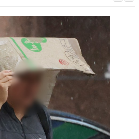
[속보] 민주, 대구 경선 결과 
[속보] 민주, 강원 경선 결과 
정재헌 CEO, SKT 장기고
최태원, 노소영에 9440억
하나금융, 명동 소상공인에 
인천시 광복절 현수막 '태
병무청, 보충역 전면 손질…
홈플러스發 대형마트 판매,
윤준병·이해민 의원, '정부
'호우·산사태 주의보' 울진 