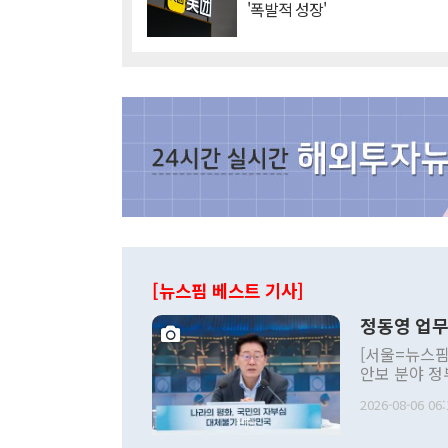
'폭발적 성장'
[뉴스핌 베스트 기사]
정동영 업무
[서울=뉴스핌
안보 분야 정
평화공존 발전
2026-08-06 06:
발언 중에는 
언한 것이 있