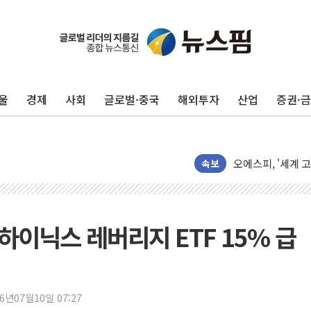
"유니셈, 메모리 
샤페론, 임시주총서
토박스코리아, 스토
울
경제
사회
글로벌·중국
해외투자
산업
증권·
29CM, 홈·라이
새온, '자율주행자
오에스피, '세계 
사우디 "북·남서 
속보
GLN인터내셔널, 
에이치시티 "에이
에스트래픽, LS 
SK하이닉스 레버리지 ETF 15% 급
폭염에 하루 온열질
세븐일레븐, 쿠팡
[특징주] 저가 매
26년07월10일 07:27
이란 협상단장, 트럼