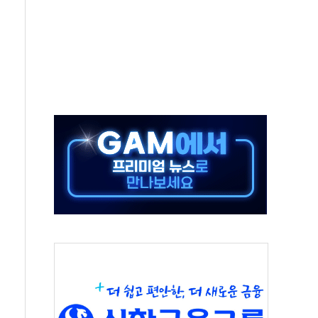
 오뚜기몰 대잔치' …경품·할인 혜택 풍성
로 숨 고르기…매출 16% 늘고 영업이익은 제자리
그, '직잭뷰티 페스타'…최대 91% 할인
 인천공항서 '팔도음식대전'
취약계층 위해 53억원 상당 통큰 기부
이떡 제조업 '생계형 적합업종' 재지정...5년 더 보호