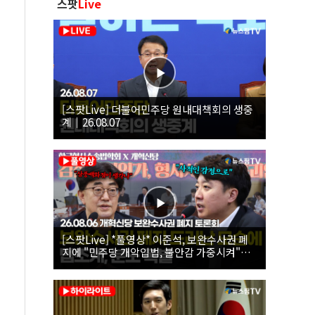
스팟
Live
[스팟Live] 더불어민주당 원내대책회의 생중
계｜26.08.07
[스팟Live] *풀영상* 이준석, 보완수사권 폐
지에 "민주당 개악입법, 불안감 가중시켜"｜
26.08.06 개혁신당 보완수사권 폐지 토론회