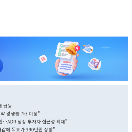
대 급등
청약 경쟁률 7배 이상"
만원…ADR 상장 투자자 접근성 확대"
기대감에 목표가 390만원 상향"