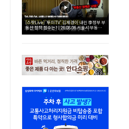
[스팟Live] '투미TV' 김제경이 내린 李정부 부
동산 정책 점수는? | 26.08.06 서울시 부동산
대토론회