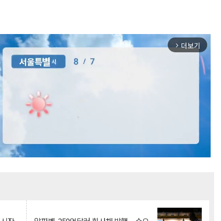
더보기
arrow_forward_ios
Mute