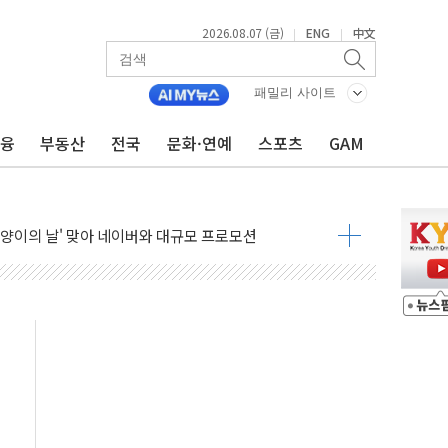
2026.08.07 (금)
ENG
中文
|
|
투자 재개·원가 안정화 '겹호재'" - 신한투자
 5대1 액면병합 의결
패밀리 사이트
케 여행용품 '젯키즈' 오프라인 판매 확대
금융
부동산
전국
문화·연예
스포츠
GAM
프스타일 기획전 '이구홈위크' …최대 90% 할인
동차 AI 미션 챌린지' 성료
고양이의 날' 맞아 네이버와 대규모 프로모션
이란 지휘 아래 동시 공격 임박…에너지·항만 표적"
방한 외국인 QR결제 서비스 확장 나선다
치엔에이치바이오, 휴믹 흡수합병 완료"
일렉트릭 철도신호 사업 인수 계약
환자 208명…누적 사망자 23명·가축 83만마리 폐사
이츠와 손잡고 퀵커머스 확대
수 유입…프리마켓 대형주 소폭 반등
프 'TACO' 조롱 "쇼외교...더 이상 필요 없다"