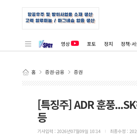
영상
포토
정치
정책·서
홈
증권·금융
증권
[특징주] ADR 훈풍...
등
기사입력 :
2026년07월09일 10:14
최종수정 :
20