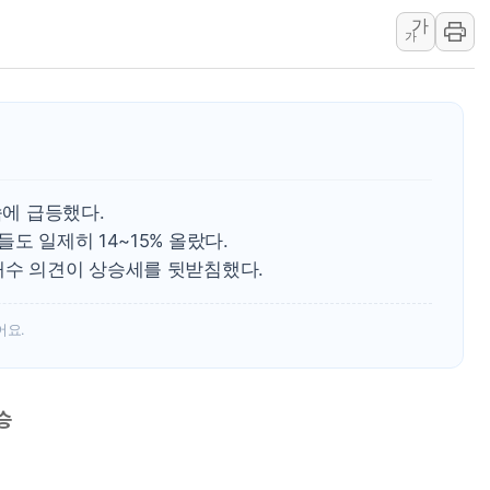
가
오뚜기, '2026
가
네이버, AI 투자
카카오스타일 지그재
풀무원푸드앤컬처,
애경산업, 서울시 
중기부, 떡국·떡볶
속에 급등했다.
도 일제히 14~15% 올랐다.
매수 의견이 상승세를 뒷받침했다.
어요.
승