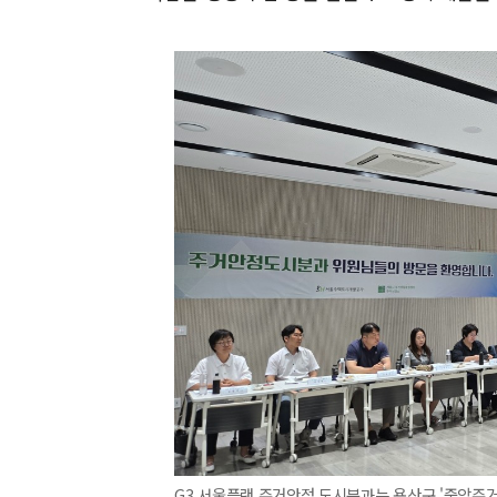
G3 서울플랜 주거안정 도시분과는 용산구 '중앙주거