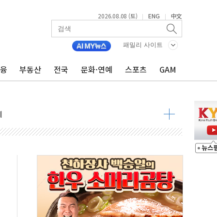
2026.08.08 (토)
ENG
中文
|
|
패밀리 사이트
금융
부동산
전국
문화·연예
스포츠
GAM
최고치
 요구
낮아지며 상승… STOXX 600 지수는 나흘 연속 최고치
세
엘·이란 위협에 맞설 자체 억지력 강화
동
톱'… 美 해상봉쇄 영향
각
체주 '활짝'
스닥 선물 1%대 상승