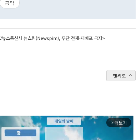
공약
뉴스통신사 뉴스핌(Newspim), 무단 전재-재배포 금지>
맨위로
더보기
arrow_forward_ios