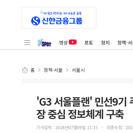
영상
포토
정치
정책·서
홈
정책·서울
서울시
'G3 서울플랜' 민선9
장 중심 정보체계 구축
기사입력 :
2026년07월09일 11:15
최종수정 :
20