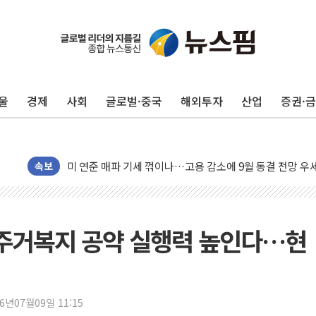
울
경제
사회
글로벌·중국
해외투자
산업
증권·
뉴욕증시, 고용 쇼크에 금리 인상 우려 후퇴…S&P500 
트럼프, 쿡 연준 이사 해임 재추진…"26일까지 의혹 소명"
유럽증시, 美 고용 예상 밖 부진에 연준 금리 인상 가능성 
미 연준 매파 기세 꺾이나…고용 감소에 9월 동결 전망 우
속보
[종합] 이슬람 수니파 3국, '공동방위협정' 체결… 이스라
트럼프, 백신·자폐증 행정명령 검토…"이르면 다음 주"
美 항소법원, 백악관 무도회장 공사 중단 명령…트럼프 제
기 주거복지 공약 실행력 높인다…현
이란 핵심 원유 수출항 '하르그섬', 최근 1주일 이상 '올스
美 고용 쇼크에 엔화 장중 급등…시장은 "또 개입했나" 촉
[AI MY 뉴스] 뉴욕 반도체주 프리뷰...美 고용 쇼크에 반도
26년07월09일 11:15
뉴욕증시 프리뷰, 美 고용 쇼크에 금리 인상 우려 후퇴…나