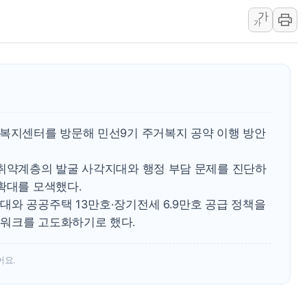
가
[종합] 美 7월 고용 2만3000명 감소 '쇼크'…9월 금리 인
가
[사진] 이슬람 수니파 3개국, 공동방위협정 체결
뉴욕증시 개장 전 특징주...아틀라시안·클라우드플레어
보훈부, 미 DPAA와 MOU… "6·25 미군 실종자 7359명
트럼프 "금리 내려야"…파월 때와 달리 워시엔 톤 낮춰
특정 정치인 측근 포항시 정책특보 내정설...포항시 '시끌'
거복지센터를 방문해 민선9기 주거복지 공약 이행 방안
李 "해남 태양광, 대한민국 다음 100년 밑거름…수도권 집
李 대통령, '6시간 마라톤 부동산 2차 회의' 주재… "전폭
 취약계층의 발굴 사각지대와 행정 부담 문제를 진단하
트럼프, 中 겨냥 폴리실리콘 관세 15% 부과…美 태양광주
확대를 모색했다.
와 공공주택 13만호·장기전세 6.9만호 공급 정책을
워크를 고도화하기로 했다.
어요.