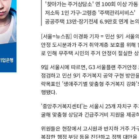
'찾아가는 주거상담소' 연 100회 이상 가동
저소득 1인 가구·고령층 '주택관리서비스'
공공주택 13만·장기전세 6.9만호 연계 논
[서울=뉴스핌] 이경화 기자 = 민선 9기 서울
안정 도시분과가 주거 취약계층 보호를 위해 
로 인해 무주택 시민의 주거 안정이 절실한 
9일 서울시에 따르면, G3 서울플랜 주거안
점검하고 민선 9기 주거복지 공약 구현 방안을
략목표인 '생애주기별 맞춤형 주거복지 강화'
행됐다.
'중앙주거복지센터'는 서울시 25개 자치구 
굴해 맞춤형 상담과 긴급주거비 지원을 제공하
위원들은 현장에서 고시원과 반지하 거주 가구
복잡한 행정 부담 등을 진단하고 정책 대안을