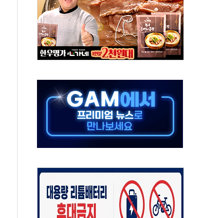
상 기대 후퇴
·태양광주↑ VS 트레이드데스크·웬디스↓
 끝까지 찾겠다"
중 완화 전환점"
적 공급 확대·속도전 총력"
 급등