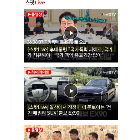
스팟
Live
[스팟Live] 李대통령 "국가폭력 피해자, 국가
가 치유해야…국가 책임 유효기간 없어"｜
26.08.07 국가폭력 피해자 위로 오찬
[스팟Live] 일상에서 장점이 더 돋보이는 '전
기 패밀리 SUV' 볼보 EX90