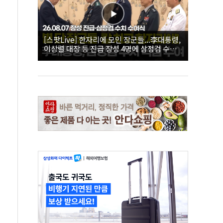
[스팟Live] 한자리에 모인 장군들...李대통령,
이상렬 대장 등 진급 장성 4명에 삼정검 수치
직접 수여｜26.08.07 장성 진급·삼정검 수치
수여식