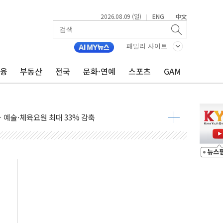
2026.08.09 (일)
ENG
中文
|
|
패밀리 사이트
금융
부동산
전국
문화·연예
스포츠
GAM
'행복상자' 전달
극기 거꾸로' 논란…이틀만에 철거
 예술·체육요원 최대 33% 감축
 역대 최대폭 감소한 9.4%↓…유통업계 양극화 심화
 특사'로 콜롬비아 대통령 취임식 참석
시간당 30mm 강한 비...호우 피해 없어
공방…野 "청년 우롱 기괴" vs 與 "송구한 해프닝"
 2026'서 어린이 과학연극 2편 수상
우스' 잠실점, 직장인 핫플레이스로 부상
정 조율 완료…초고가·비거주 1주택 등 여론 수렴"