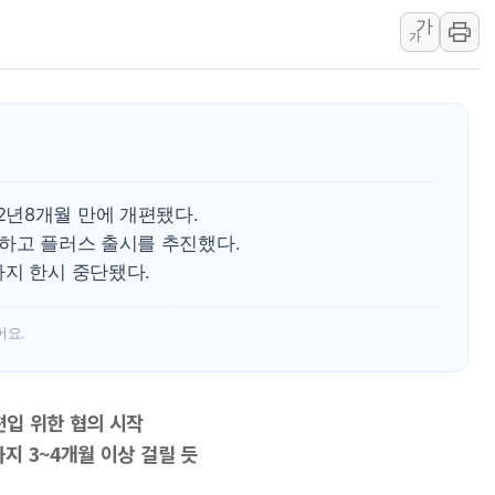
경인고속도로서 차량 4대 연
가
가
"AI가 먼저 알아채고 고친
삼성전자, 美국립연구소와 
[인사] 국무조정실·국무
롯데백화점, 앰배서더 2기
한수원 "폭염 속 전력수급
박형수 의원 '선관위 견제·감
년8개월 만에 개편됐다.
단하고 플러스 출시를 추진했다.
장동혁, 李 대통령에 "결혼
까지 한시 중단됐다.
정부, 독도 조사활동 日 항
김성회, 국민의힘에 "청년
어요.
입 위한 협의 시작
지 3~4개월 이상 걸릴 듯