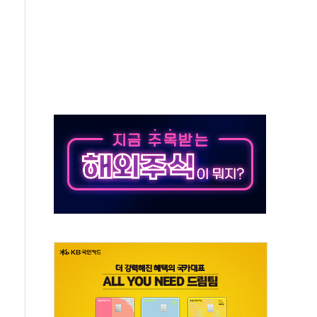
쇄 추돌…7세 남아 등 4명 부상
다"…LG유플러스, AI 홈네트워크 구현 첫발
영하 30도 극저온 난방기술 개발한다
총리비서실
 모집…지역 크리에이터 확대
 이상무"…김회천 사장, 원전 현장점검
독 강화' 2개 법 대표 발의
 페널티 만든 건 이 정권…신생아 특례 대출까지 줄여"
의에 "수용할 수 없다" 반박
 결혼까지 정쟁 소재 삼아…청년 삶 가로막는 걸림돌"