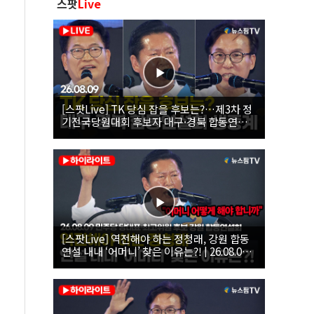
스팟
Live
[스팟Live] TK 당심 잡을 후보는?…제3차 정
기전국당원대회 후보자 대구·경북 합동연설
회 생중계 | 26.08.09
[스팟Live] 역전해야 하는 정청래, 강원 합동
연설 내내 ‘어머니’ 찾은 이유는?! | 26.08.09
더불어민주당 당대표·최고위원 후보 강원 합
동연설회