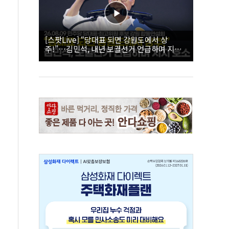
[스팟Live] “당대표 되면 강원도에서 상
주!”…김민석, 내년 보궐선거 언급하며 지지
호소 | 26.08.09 더불어민주당 당대표·최고위
원 후보 강원 합동연설회