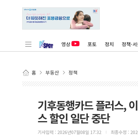
영상
포토
정치
정책·서
홈
부동산
정책
기후동행카드 플러스, 이
스 할인 일단 중단
기사입력 :
2026년07월08일 17:32
최종수정 :
20