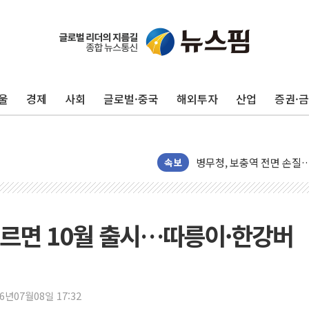
울
경제
사회
글로벌·중국
해외투자
산업
증권·
하나금융, 명동 소상공인에 
인천시 광복절 현수막 '태
병무청, 보충역 전면 손질…
속보
홈플러스發 대형마트 판매,
윤준병·이해민 의원, '정부
'호우·산사태 주의보' 울진 
르면 10월 출시…따릉이·한강버
여야, 황희 '버스 하우스' 
풀무원재단, '국제과학연극제
현대그린푸드 '텍사스로드하
26년07월08일 17:32
與 "세제개편안 8월 말 당